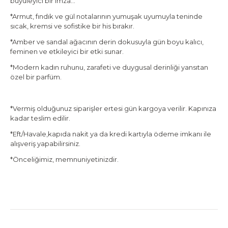
büyüleyici bir imza…
*Armut, fındık ve gül notalarının yumuşak uyumuyla teninde
sıcak, kremsi ve sofistike bir his bırakır.
*Amber ve sandal ağacının derin dokusuyla gün boyu kalıcı,
feminen ve etkileyici bir etki sunar.
*Modern kadın ruhunu, zarafeti ve duygusal derinliği yansıtan
özel bir parfüm.
*Vermiş olduğunuz siparişler ertesi gün kargoya verilir. Kapınıza
kadar teslim edilir.
*Eft/Havale,kapıda nakit ya da kredi kartıyla ödeme imkanı ile
alışveriş yapabilirsiniz.
*Önceliğimiz, memnuniyetinizdir.