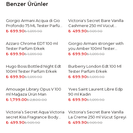
Benzer Ürünler
Giorgio Armani Acqua di Gio
-
36
%
Victoria's Secret Bare Vanilla
-
45
%
Profondo 75 ML Tester Parfüm
Cashmere 250 ml Vücut
Erkek
Spreyi
₺ 699.90
₺ 499.90
₺ 1,099.90
₺ 909.90
Azzaro Chrome EDT 100 ml
-
36
%
Giorgio Armani stronger with
-
36
%
Tester Parfüm Erkek
you Amber 100ml Tester
Parfüm Erkek
₺ 699.90
₺ 699.90
₺ 1,099.90
₺ 1,099.90
Hugo Boss Bottled Night Edt
-
36
%
Burberry London Edt 100 Ml
-
36
%
100ml Tester Parfüm Erkek
Tester Parfüm Erkek
₺ 699.90
₺ 699.90
₺ 1,099.90
₺ 1,099.90
Amouage Library Opus V 100
-
36
%
Yves Saint Laurent Libre Edp
-
36
%
ml Mağaza Ürün Man
90 ml Kadın
₺ 1,799.00
₺ 699.90
₺ 2,800.00
₺ 1,099.90
Victoria’s Secret Aqua Victoria
-
45
%
Victoria's Secret Bare Vanilla
-
45
%
secret Kiss Fragrance Body
La Creme 250 ml Vücut Spreyi
Mist 250 ML Vücut Spreyi
₺ 499.90
₺ 499.90
₺ 909.90
₺ 909.90