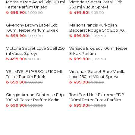
Montale Red Aoud Edp 100 ml
-
36
%
Victoria's Secret Petal High
-
45
%
Tester Parfüm Unisex
250 ml Vücut Spreyi
₺ 699.90
₺ 499.90
₺ 1,099.90
₺ 909.90
Givenchy Brown Label Edt
-
36
%
Maison Francis Kurkdjian
-
36
%
100ml Tester Parfüm Erkek
Baccarat Rouge 540 Edp 70
ml Tester Parfüm Unisex
₺ 699.90
₺ 699.90
₺ 1,099.90
₺ 1,099.90
Victoria Secret Love Spell 250
-
45
%
Versace Eros Edt 100ml Tester
-
36
%
ml Vücut Spreyi
Erkek Parfüm
₺ 499.90
₺ 699.90
₺ 909.90
₺ 1,099.90
YSL MYSLF L'ABSOLU 100 ML
-
36
%
Victoria's Secret Bare Vanilla
-
45
%
Tester Parfüm Erkek
Luxe 250 ml Vücut Spreyi
₺ 699.90
₺ 499.90
₺ 1,099.90
₺ 909.90
Giorgio Armani Si Intense Edp
-
36
%
Tom Ford Noir Extreme EDP
-
36
%
100 ML Tester Parfüm Kadın
100ml Tester Erkek Parfüm
₺ 699.90
₺ 699.90
₺ 1,099.90
₺ 1,099.90