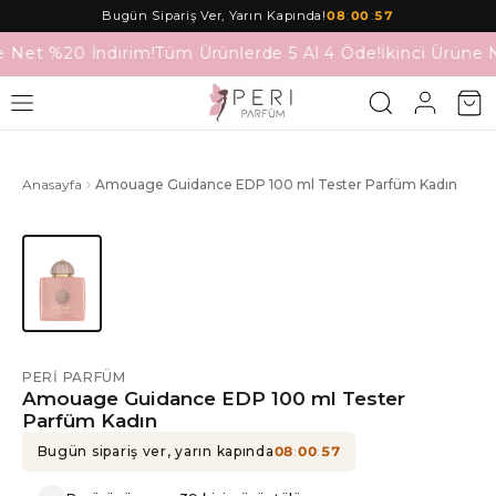
Bugün Sipariş Ver, Yarın Kapında!
08
:
00
:
57
e Net %20 İndirim!
Tüm Ürünlerde 5 Al 4 Öde!
İkinci Ürüne 
Anasayfa
Amouage Guidance EDP 100 ml Tester Parfüm Kadın
PERI PARFÜM
Amouage Guidance EDP 100 ml Tester
Parfüm Kadın
Bugün sipariş ver, yarın kapında
08
:
00
:
57