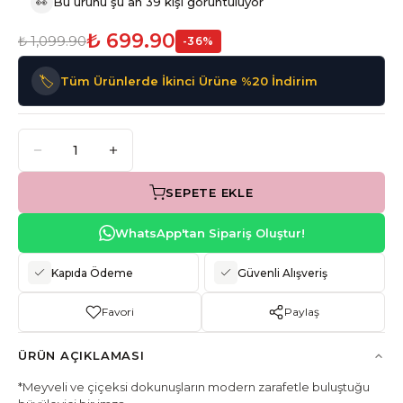
👀
Bu ürünü şu an 39 kişi görüntülüyor
₺ 699.90
₺ 1,099.90
-
36
%
🏷️
Tüm Ürünlerde İkinci Ürüne %20 İndirim
SEPETE EKLE
WhatsApp'tan Sipariş Oluştur!
Kapıda Ödeme
Güvenli Alışveriş
Favori
Paylaş
ÜRÜN AÇIKLAMASI
*Meyveli ve çiçeksi dokunuşların modern zarafetle buluştuğu