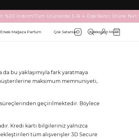
t %20 İndirim!
Tüm Ürünlerde 5 Al 4 Öde!
İkinci Ürüne Net 
Erkek Mağaza Parfüm
Çok Satanlar
Koleksiyon Mum
da da bu yaklaşımıyla fark yaratmaya
; müşterilerine maksimum memnuniyeti,
 süreçlerinden geçirilmektedir. Böylece
r. Kredi kartı bilgileriniz yalnızca
rçekleştirilen tüm alışverişler 3D Secure