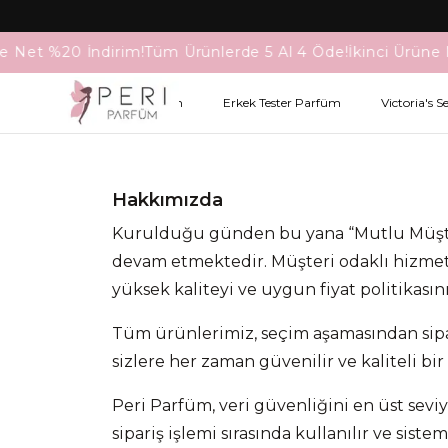
ne Net %20 İndirim!
Tüm Ürünlerde 5 Al 4 Öde!
İkinci Ürüne 
Kadın Tester Parfüm
Erkek Tester Parfüm
Victoria's S
Hakkımızda
Kurulduğu günden bu yana “Mutlu Müşte
devam etmektedir. Müşteri odaklı hizmet
yüksek kaliteyi ve uygun fiyat politikasın
Tüm ürünlerimiz, seçim aşamasından sipar
sizlere her zaman güvenilir ve kaliteli bir
Peri Parfüm, veri güvenliğini en üst seviy
sipariş işlemi sırasında kullanılır ve sis