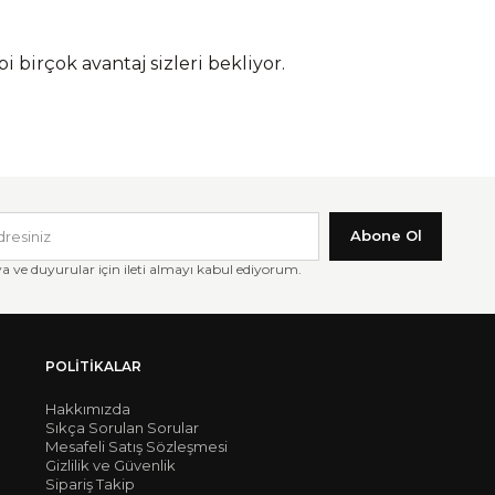
i birçok avantaj sizleri bekliyor.
Abone Ol
ve duyurular için ileti almayı kabul ediyorum.
POLITIKALAR
Hakkımızda
Sıkça Sorulan Sorular
Mesafeli Satış Sözleşmesi
Gizlilik ve Güvenlik
Sipariş Takip