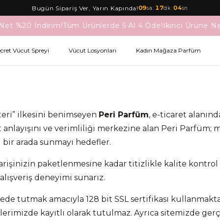
09
:
17
:
03
Bugün Sipariş Ver, Yarın Kapında!
sa
dk
sn
Net %20 İndirim!
Tüm Ürünlerde 5 Al 4 Öde!
İkinci Ürüne Ne
ecret Vücut Spreyi
Vücut Losyonları
Kadın Mağaza Parfüm
ri” ilkesini benimseyen
Peri Parfüm
, e-ticaret alanın
 anlayışını ve verimliliği merkezine alan Peri Parfüm
ı bir arada sunmayı hedefler.
işinizin paketlenmesine kadar titizlikle kalite kontrol
 alışveriş deneyimi sunarız.
ede tutmak amacıyla 128 bit SSL sertifikası kullanmaktadı
temlerimizde kayıtlı olarak tutulmaz. Ayrıca sitemizde ge