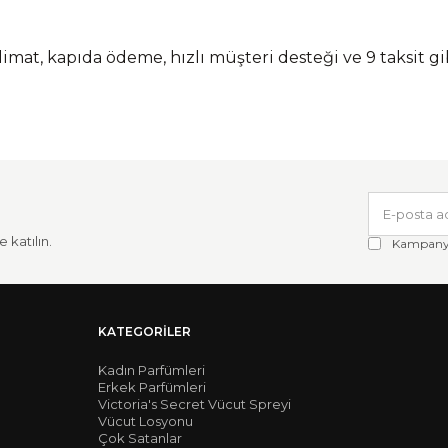
slimat, kapıda ödeme, hızlı müşteri desteği ve 9 taksit gib
 katılın.
Kampanya 
KATEGORILER
Kadın Parfümleri
Erkek Parfümleri
Victoria's Secret Vücut Spreyi
Vücut Losyonu
Çok Satanlar