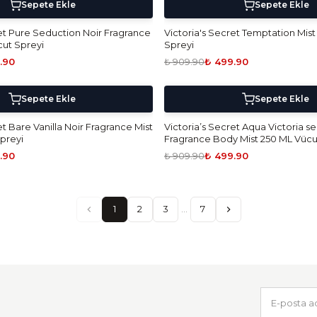
5 Al 4 Öde!
-
45
%
Sepete Ekle
Sepete Ekle
ret Pure Seduction Noir Fragrance
Victoria's Secret Temptation Mis
cut Spreyi
Spreyi
.90
₺ 909.90
₺ 499.90
5 Al 4 Öde!
-
45
%
Sepete Ekle
Sepete Ekle
et Bare Vanilla Noir Fragrance Mist
Victoria’s Secret Aqua Victoria se
preyi
Fragrance Body Mist 250 ML Vücu
.90
₺ 909.90
₺ 499.90
1
2
3
…
7