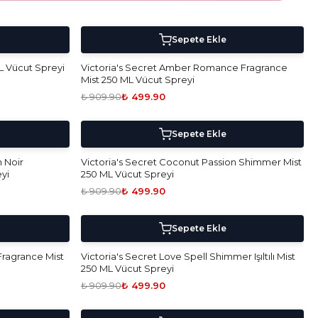
5 Al 4 Öde!
-
45
%
Sepete Ekle
L Vücut Spreyi
Victoria's Secret Amber Romance Fragrance
Mist 250 ML Vücut Spreyi
₺ 909.90
₺ 499.90
5 Al 4 Öde!
-
45
%
Sepete Ekle
n Noir
Victoria's Secret Coconut Passion Shimmer Mist
yi
250 ML Vücut Spreyi
₺ 909.90
₺ 499.90
5 Al 4 Öde!
-
45
%
Sepete Ekle
 Fragrance Mist
Victoria's Secret Love Spell Shimmer Işıltılı Mist
250 ML Vücut Spreyi
₺ 909.90
₺ 499.90