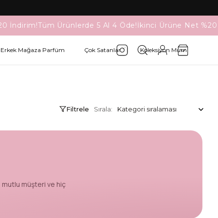
0 İndirim!
Tüm Ürünlerde 5 Al 4 Öde!
İkinci Ürüne Net %20 
Erkek Mağaza Parfüm
Çok Satanlar
Koleksiyon Mum
Filtrele
Sırala
:
 mutlu müşteri ve hiç