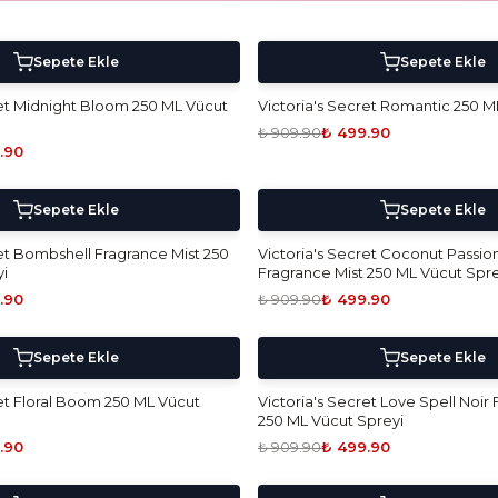
5 Al 4 Öde!
-
45
%
Sepete Ekle
Sepete Ekle
ret Midnight Bloom 250 ML Vücut
Victoria's Secret Romantic 250 M
₺ 909.90
₺ 499.90
.90
5 Al 4 Öde!
-
45
%
Sepete Ekle
Sepete Ekle
ret Bombshell Fragrance Mist 250
Victoria's Secret Coconut Passio
i
Fragrance Mist 250 ML Vücut Spre
.90
₺ 909.90
₺ 499.90
5 Al 4 Öde!
-
45
%
Sepete Ekle
Sepete Ekle
ret Floral Boom 250 ML Vücut
Victoria's Secret Love Spell Noir
250 ML Vücut Spreyi
.90
₺ 909.90
₺ 499.90