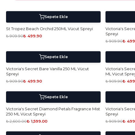
!
-
45
%
5 Al 4 Öde!
-
45
%
Sepete Ekle
St Tropez Beach Orchid 250ML Vücut Spreyi
Victoria's Sec
Spreyi
₺ 909.90
₺ 499.90
₺ 909.90
₺ 499
!
-
45
%
5 Al 4 Öde!
-
45
%
Sepete Ekle
Victoria's Secret Bare Vanilla 250 ML Vücut
Victoria's Sec
Spreyi
ML Vücut Sprey
₺ 909.90
₺ 499.90
₺ 909.90
₺ 499
!
-
39
%
5 Al 4 Öde!
-
45
%
Sepete Ekle
Victoria's Secret Diamond Petals Fragrance Mist
Victoria's Sec
250 ML Vücut Spreyi
Spreyi
₺ 2,600.00
₺ 1,599.00
₺ 909.90
₺ 499