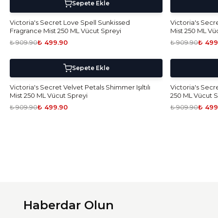
!
-
45
%
5 Al 4 Öde!
-
45
%
Sepete Ekle
Victoria's Secret Love Spell Sunkissed
Victoria's Sec
Fragrance Mist 250 ML Vücut Spreyi
Mist 250 ML Vü
₺ 909.90
₺ 499.90
₺ 909.90
₺ 499
!
-
45
%
5 Al 4 Öde!
-
45
%
Sepete Ekle
Victoria's Secret Velvet Petals Shimmer Işıltılı
Victoria's Secr
Mist 250 ML Vücut Spreyi
250 ML Vücut S
₺ 909.90
₺ 499.90
₺ 909.90
₺ 499
Haberdar Olun