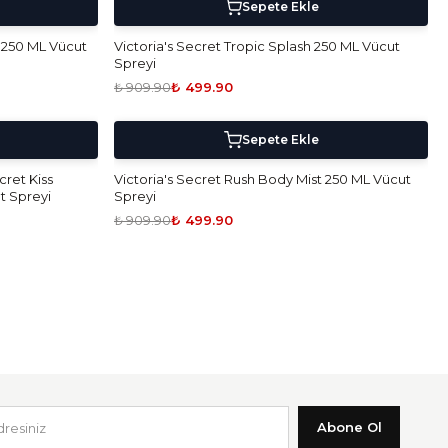
5 Al 4 Öde!
-
45
%
Sepete Ekle
t 250 ML Vücut
Victoria's Secret Tropic Splash 250 ML Vücut
Spreyi
₺ 909.90
₺ 499.90
5 Al 4 Öde!
-
45
%
Sepete Ekle
cret Kiss
Victoria's Secret Rush Body Mist 250 ML Vücut
t Spreyi
Spreyi
₺ 909.90
₺ 499.90
Abone Ol