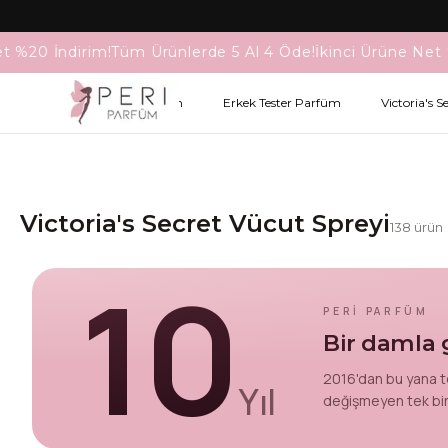
t %20 İndirim!
Tüm Ürünlerde 5 Al 4 Öde!
İkinci Ürüne Net 
Kadın Tester Parfüm
Erkek Tester Parfüm
Victoria's S
Victoria's Secret Vücut Spreyi
138
ürün
10
PERİ PARFÜM
Bir damla g
2016'dan bu yana te
Yıl
değişmeyen tek bir 