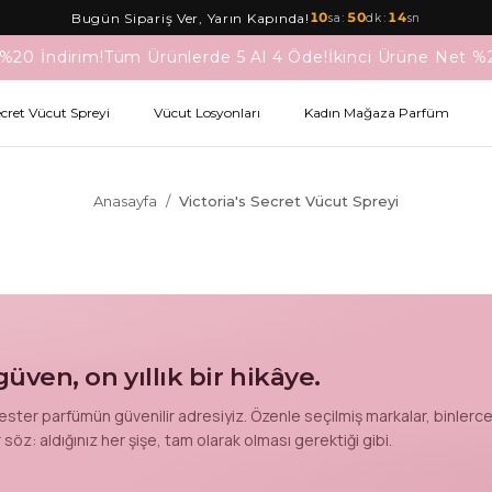
10
:
50
:
14
Bugün Sipariş Ver, Yarın Kapında!
sa
dk
sn
%20 İndirim!
Tüm Ürünlerde 5 Al 4 Öde!
İkinci Ürüne Net %2
ecret Vücut Spreyi
Vücut Losyonları
Kadın Mağaza Parfüm
Anasayfa
/
Victoria's Secret Vücut Spreyi
üven, on yıllık bir hikâye.
ster parfümün güvenilir adresiyiz. Özenle seçilmiş markalar, binlerce
söz: aldığınız her şişe, tam olarak olması gerektiği gibi.