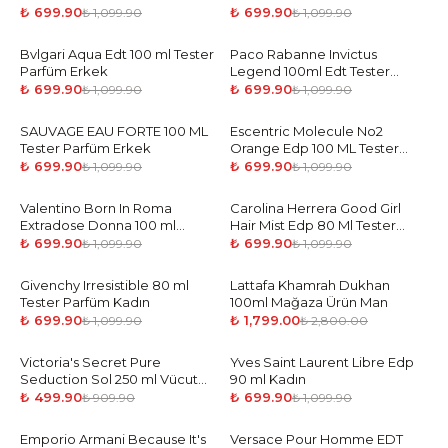
Kadın
₺ 699.90
₺ 699.90
₺ 1,099.90
₺ 1,099.90
Bvlgari Aqua Edt 100 ml Tester
-
36
%
Paco Rabanne Invictus
-
36
%
Parfüm Erkek
Legend 100ml Edt Tester
Parfüm Erkek
₺ 699.90
₺ 699.90
₺ 1,099.90
₺ 1,099.90
SAUVAGE EAU FORTE 100 ML
-
36
%
Escentric Molecule No2
-
36
%
Tester Parfüm Erkek
Orange Edp 100 ML Tester
Parfüm Kadın
₺ 699.90
₺ 699.90
₺ 1,099.90
₺ 1,099.90
Valentino Born In Roma
-
36
%
Carolina Herrera Good Girl
-
36
%
Extradose Donna 100 ml
Hair Mist Edp 80 Ml Tester
Tester Parfüm Kadın
Parfüm Kadın
₺ 699.90
₺ 699.90
₺ 1,099.90
₺ 1,099.90
Givenchy Irresistible 80 ml
-
36
%
Lattafa Khamrah Dukhan
-
36
%
Tester Parfüm Kadın
100ml Mağaza Ürün Man
₺ 699.90
₺ 1,799.00
₺ 1,099.90
₺ 2,800.00
Victoria's Secret Pure
-
45
%
Yves Saint Laurent Libre Edp
-
36
%
Seduction Sol 250 ml Vücut
90 ml Kadın
Spreyi
₺ 499.90
₺ 699.90
₺ 909.90
₺ 1,099.90
Emporio Armani Because It's
-
36
%
Versace Pour Homme EDT
-
36
%