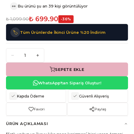
👀
Bu ürünü şu an 39 kişi görüntülüyor
₺ 699.90
₺ 1,099.90
-
36
%
🏷️
Tüm Ürünlerde İkinci Ürüne %20 İndirim
SEPETE EKLE
WhatsApp'tan Sipariş Oluştur!
Kapıda Ödeme
Güvenli Alışveriş
Favori
Paylaş
ÜRÜN AÇIKLAMASI