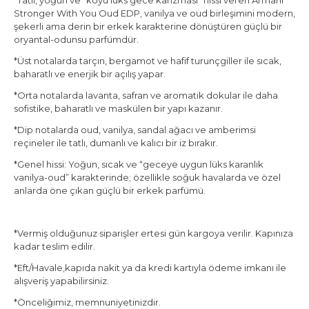
*Tatlı, yoğun ve “koyu lüks gece karizması” hissi veren
Armani
Stronger With You Oud EDP
, vanilya ve oud birleşimini modern,
şekerli ama derin bir erkek karakterine dönüştüren güçlü bir
oryantal-odunsu parfümdür.
*Üst notalarda tarçın, bergamot ve hafif turunçgiller ile sıcak,
baharatlı ve enerjik bir açılış yapar.
*Orta notalarda lavanta, safran ve aromatik dokular ile daha
sofistike, baharatlı ve maskülen bir yapı kazanır.
*Dip notalarda oud, vanilya, sandal ağacı ve amberimsi
reçineler ile tatlı, dumanlı ve kalıcı bir iz bırakır.
*Genel hissi: Yoğun, sıcak ve “geceye uygun lüks karanlık
vanilya-oud” karakterinde; özellikle soğuk havalarda ve özel
anlarda öne çıkan güçlü bir erkek parfümü.
*Vermiş olduğunuz siparişler ertesi gün kargoya verilir. Kapınıza
kadar teslim edilir.
*Eft/Havale,kapıda nakit ya da kredi kartıyla ödeme imkanı ile
alışveriş yapabilirsiniz.
*Önceliğimiz, memnuniyetinizdir.