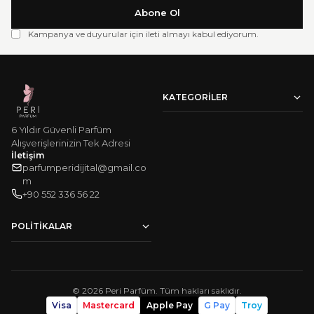
Abone Ol
Kampanya ve duyurular için ileti almayı kabul ediyorum.
KATEGORILER
Kadın Parfümleri
6 Yıldır Güvenli Parfüm
Erkek Parfümleri
Victoria's Secret Vücut Spreyi
Alışverişlerinizin Tek Adresi
Vücut Losyonu
İletişim
Çok Satanlar
parfumperidijital@gmail.co
m
‪+90 552 336 56 22‬
POLITIKALAR
Hakkımızda
Sıkça Sorulan Sorular
Mesafeli Satış Sözleşmesi
Gizlilik ve Güvenlik
©
2026
Peri Parfüm. Tüm hakları saklıdır.
Sipariş Takip
Visa
Mastercard
Apple Pay
G Pay
Troy
KVKK