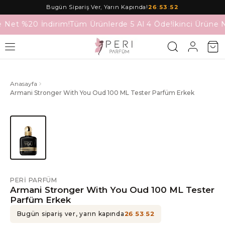
Bugün Sipariş Ver, Yarın Kapında!
26
:
53
:
52
e Net %20 İndirim!
Tüm Ürünlerde 5 Al 4 Öde!
İkinci Ürüne 
Anasayfa
Armani Stronger With You Oud 100 ML Tester Parfüm Erkek
PERI PARFÜM
Armani Stronger With You Oud 100 ML Tester
Parfüm Erkek
Bugün sipariş ver, yarın kapında
26
:
53
:
52