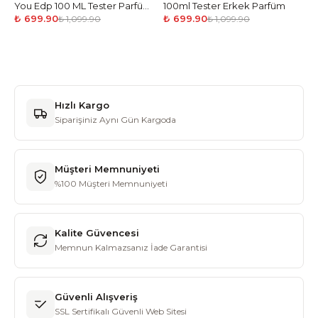
You Edp 100 ML Tester Parfüm
100ml Tester Erkek Parfüm
Kadın
₺ 699.90
₺ 699.90
₺ 1,099.90
₺ 1,099.90
Hızlı Kargo
Siparişiniz Aynı Gün Kargoda
Müşteri Memnuniyeti
%100 Müşteri Memnuniyeti
Kalite Güvencesi
Memnun Kalmazsanız İade Garantisi
Güvenli Alışveriş
SSL Sertifikalı Güvenli Web Sitesi