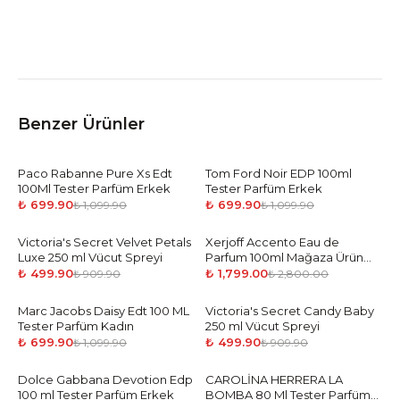
Benzer Ürünler
Paco Rabanne Pure Xs Edt
-
36
%
Tom Ford Noir EDP 100ml
-
36
%
100Ml Tester Parfüm Erkek
Tester Parfüm Erkek
₺ 699.90
₺ 699.90
₺ 1,099.90
₺ 1,099.90
Victoria's Secret Velvet Petals
-
45
%
Xerjoff Accento Eau de
-
36
%
Luxe 250 ml Vücut Spreyi
Parfum 100ml Mağaza Ürün
Unisex
₺ 499.90
₺ 1,799.00
₺ 909.90
₺ 2,800.00
Marc Jacobs Daisy Edt 100 ML
-
36
%
Victoria's Secret Candy Baby
-
45
%
Tester Parfüm Kadın
250 ml Vücut Spreyi
₺ 699.90
₺ 499.90
₺ 1,099.90
₺ 909.90
Dolce Gabbana Devotion Edp
-
36
%
CAROLİNA HERRERA LA
-
36
%
100 ml Tester Parfüm Erkek
BOMBA 80 Ml Tester Parfüm