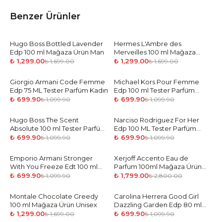
Benzer Ürünler
Hugo Boss Bottled Lavender
-
24
%
Hermes L'Ambre des
-
24
%
Edp 100 ml Mağaza Ürün Man
Merveilles 100 ml Mağaza
Ürün Woman
₺ 1,299.00
₺ 1,299.00
₺ 1,699.00
₺ 1,699.00
Giorgio Armani Code Femme
-
36
%
Michael Kors Pour Femme
-
36
%
Edp 75 ML Tester Parfüm Kadın
Edp 100 ml Tester Parfüm
Kadın
₺ 699.90
₺ 699.90
₺ 1,099.90
₺ 1,099.90
Hugo Boss The Scent
-
36
%
Narciso Rodriguez For Her
-
36
%
Absolute 100 ml Tester Parfüm
Edp 100 ML Tester Parfüm
Kadın
Kadın
₺ 699.90
₺ 699.90
₺ 1,099.90
₺ 1,099.90
Emporio Armani Stronger
-
36
%
Xerjoff Accento Eau de
-
36
%
With You Freeze Edt 100 ml
Parfum 100ml Mağaza Ürün
Tester Parfüm Erkek
Unisex
₺ 699.90
₺ 1,799.00
₺ 1,099.90
₺ 2,800.00
Montale Chocolate Greedy
-
24
%
Carolina Herrera Good Girl
-
36
%
100 ml Mağaza Ürün Unisex
Dazzling Garden Edp 80 ml
Tester Parfüm Kadın
₺ 1,299.00
₺ 699.90
₺ 1,699.00
₺ 1,099.90