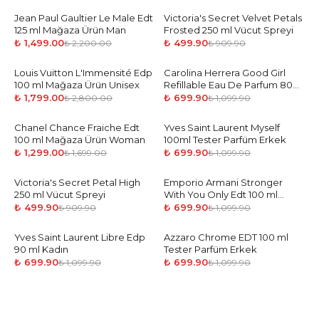
Jean Paul Gaultier Le Male Edt
-
32
%
Victoria's Secret Velvet Petals
-
45
%
125 ml Mağaza Ürün Man
Frosted 250 ml Vücut Spreyi
₺ 1,499.00
₺ 499.90
₺ 2,200.00
₺ 909.90
Louis Vuitton L'Immensité Edp
-
36
%
Carolina Herrera Good Girl
-
36
%
100 ml Mağaza Ürün Unisex
Refillable Eau De Parfum 80
ml Tester Parfüm Kadın
₺ 1,799.00
₺ 699.90
₺ 2,800.00
₺ 1,099.90
Chanel Chance Fraiche Edt
-
24
%
Yves Saint Laurent Myself
-
36
%
100 ml Mağaza Ürün Woman
100ml Tester Parfüm Erkek
₺ 1,299.00
₺ 699.90
₺ 1,699.00
₺ 1,099.90
Victoria's Secret Petal High
-
45
%
Emporio Armani Stronger
-
36
%
250 ml Vücut Spreyi
With You Only Edt 100 ml
Tester Parfüm Erkek
₺ 499.90
₺ 699.90
₺ 909.90
₺ 1,099.90
Yves Saint Laurent Libre Edp
-
36
%
Azzaro Chrome EDT 100 ml
-
36
%
90 ml Kadın
Tester Parfüm Erkek
₺ 699.90
₺ 699.90
₺ 1,099.90
₺ 1,099.90