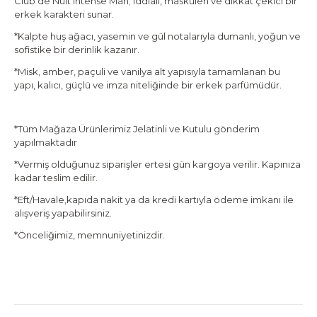
Club de Nuit Intense Man; iddialı, maskülen ve dikkat çekici bir
erkek karakteri sunar.
*Kalpte huş ağacı, yasemin ve gül notalarıyla dumanlı, yoğun ve
sofistike bir derinlik kazanır.
*Misk, amber, paçuli ve vanilya alt yapısıyla tamamlanan bu
yapı, kalıcı, güçlü ve imza niteliğinde bir erkek parfümüdür.
*Tüm Mağaza Ürünlerimiz Jelatinli ve Kutulu gönderim
yapılmaktadır
*Vermiş olduğunuz siparişler ertesi gün kargoya verilir. Kapınıza
kadar teslim edilir.
*Eft/Havale,kapıda nakit ya da kredi kartıyla ödeme imkanı ile
alışveriş yapabilirsiniz.
*Önceliğimiz, memnuniyetinizdir.