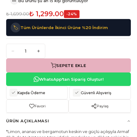
👀
Bu ürünü şu an 15 kişi görüntülüyor
₺ 1,299.00
₺ 1,699.00
-
24
%
🏷️
Tüm Ürünlerde İkinci Ürüne %20 İndirim
SEPETE EKLE
WhatsApp'tan Sipariş Oluştur!
Kapıda Ödeme
Güvenli Alışveriş
Favori
Paylaş
ÜRÜN AÇIKLAMASI
*Limon, ananas ve bergamotun keskin ve güçlü açılışıyla Armaf