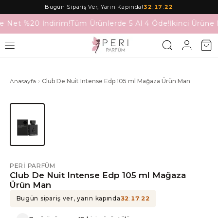
Bugün Sipariş Ver, Yarın Kapında!
32
:
17
:
22
e Net %20 İndirim!
Tüm Ürünlerde 5 Al 4 Öde!
İkinci Ürüne 
Anasayfa
Club De Nuit Intense Edp 105 ml Mağaza Ürün Man
PERI PARFÜM
Club De Nuit Intense Edp 105 ml Mağaza
Ürün Man
Bugün sipariş ver, yarın kapında
32
:
17
:
22