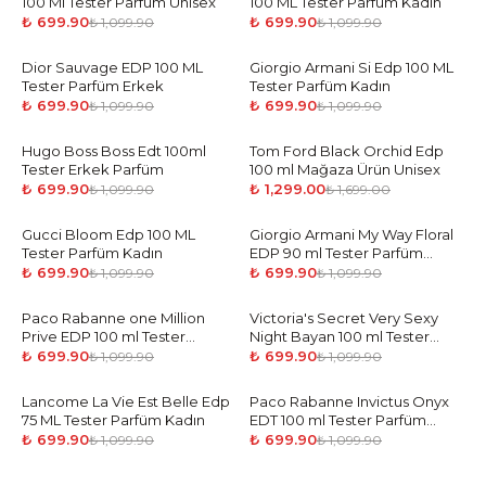
100 Ml Tester Parfüm Unisex
100 ML Tester Parfüm Kadın
₺ 699.90
₺ 699.90
₺ 1,099.90
₺ 1,099.90
Dior Sauvage EDP 100 ML
-
36
%
Giorgio Armani Si Edp 100 ML
-
36
%
Tester Parfüm Erkek
Tester Parfüm Kadın
₺ 699.90
₺ 699.90
₺ 1,099.90
₺ 1,099.90
Hugo Boss Boss Edt 100ml
-
36
%
Tom Ford Black Orchid Edp
-
24
%
Tester Erkek Parfüm
100 ml Mağaza Ürün Unisex
₺ 699.90
₺ 1,299.00
₺ 1,099.90
₺ 1,699.00
Gucci Bloom Edp 100 ML
-
36
%
Giorgio Armani My Way Floral
-
36
%
Tester Parfüm Kadın
EDP 90 ml Tester Parfüm
Kadın
₺ 699.90
₺ 699.90
₺ 1,099.90
₺ 1,099.90
Paco Rabanne one Million
-
36
%
Victoria's Secret Very Sexy
-
36
%
Prive EDP 100 ml Tester
Night Bayan 100 ml Tester
Parfüm Erkek
Parfüm Kadın
₺ 699.90
₺ 699.90
₺ 1,099.90
₺ 1,099.90
Lancome La Vie Est Belle Edp
-
36
%
Paco Rabanne Invictus Onyx
-
36
%
75 ML Tester Parfüm Kadın
EDT 100 ml Tester Parfüm
Erkek
₺ 699.90
₺ 699.90
₺ 1,099.90
₺ 1,099.90