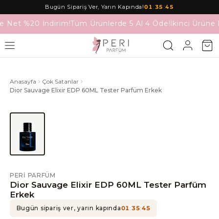
Bugün Sipariş Ver, Yarın Kapında!
01
:
35
:
45
e Net %20 İndirim!
Tüm Ürünlerde 5 Al 4 Öde!
İkinci Ürüne 
Anasayfa
Çok Satanlar
Dior Sauvage Elixir EDP 60ML Tester Parfüm Erkek
PERI PARFÜM
Dior Sauvage Elixir EDP 60ML Tester Parfüm
Erkek
Bugün sipariş ver, yarın kapında
01
:
35
:
45