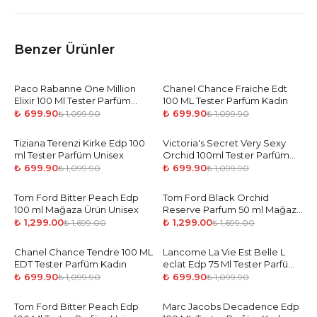
Benzer Ürünler
Paco Rabanne One Million
-
36
%
Chanel Chance Fraiche Edt
-
36
%
Elixir 100 Ml Tester Parfüm
100 ML Tester Parfüm Kadın
Tester
₺ 699.90
₺ 699.90
₺ 1,099.90
₺ 1,099.90
Tiziana Terenzi Kirke Edp 100
-
36
%
Victoria's Secret Very Sexy
-
36
%
ml Tester Parfüm Unisex
Orchid 100ml Tester Parfüm
Kadın
₺ 699.90
₺ 699.90
₺ 1,099.90
₺ 1,099.90
Tom Ford Bitter Peach Edp
-
24
%
Tom Ford Black Orchid
-
24
%
100 ml Mağaza Ürün Unisex
Reserve Parfum 50 ml Mağaza
Ürün Unisex
₺ 1,299.00
₺ 1,299.00
₺ 1,699.00
₺ 1,699.00
Chanel Chance Tendre 100 ML
-
36
%
Lancome La Vie Est Belle L
-
36
%
EDT Tester Parfüm Kadın
eclat Edp 75 Ml Tester Parfüm
Kadın
₺ 699.90
₺ 699.90
₺ 1,099.90
₺ 1,099.90
Tom Ford Bitter Peach Edp
-
36
%
Marc Jacobs Decadence Edp
-
36
%