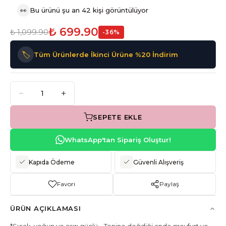
👀
Bu ürünü şu an 42 kişi görüntülüyor
₺ 699.90
₺ 1,099.90
-
36
%
🏷️
Tüm Ürünlerde İkinci Ürüne %20 İndirim
SEPETE EKLE
WhatsApp'tan Sipariş Oluştur!
Kapıda Ödeme
Güvenli Alışveriş
Favori
Paylaş
ÜRÜN AÇIKLAMASI