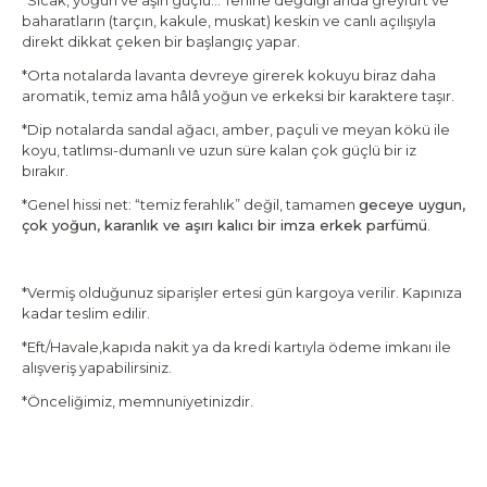
*Sıcak, yoğun ve aşırı güçlü… Tenine değdiği anda greyfurt ve
baharatların (tarçın, kakule, muskat) keskin ve canlı açılışıyla
direkt dikkat çeken bir başlangıç yapar.
*Orta notalarda lavanta devreye girerek kokuyu biraz daha
aromatik, temiz ama hâlâ yoğun ve erkeksi bir karaktere taşır.
*Dip notalarda sandal ağacı, amber, paçuli ve meyan kökü ile
koyu, tatlımsı-dumanlı ve uzun süre kalan çok güçlü bir iz
bırakır.
*Genel hissi net: “temiz ferahlık” değil, tamamen
geceye uygun,
çok yoğun, karanlık ve aşırı kalıcı bir imza erkek parfümü
.
*Vermiş olduğunuz siparişler ertesi gün kargoya verilir. Kapınıza
kadar teslim edilir.
*Eft/Havale,kapıda nakit ya da kredi kartıyla ödeme imkanı ile
alışveriş yapabilirsiniz.
*Önceliğimiz, memnuniyetinizdir.