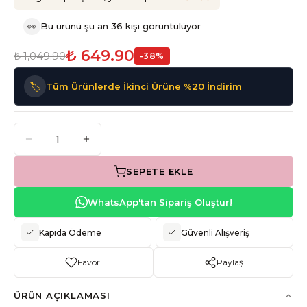
👀
Bu ürünü şu an 36 kişi görüntülüyor
₺ 649.90
₺ 1,049.90
-
38
%
🏷️
Tüm Ürünlerde İkinci Ürüne %20 İndirim
SEPETE EKLE
WhatsApp'tan Sipariş Oluştur!
Kapıda Ödeme
Güvenli Alışveriş
Favori
Paylaş
ÜRÜN AÇIKLAMASI