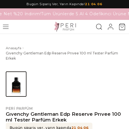
Bugün Sipariş Ver, Yarın Kapında!
21
:
04
:
06
e Net %20 İndirim!
Tüm Ürünlerde 5 Al 4 Öde!
İkinci Ürüne 
Anasayfa
Gıvenchy Gentleman Edp Reserve Prıvee 100 ml Tester Parfüm
Erkek
PERI PARFÜM
Gıvenchy Gentleman Edp Reserve Prıvee 100
ml Tester Parfüm Erkek
Bugün sipariş ver, yarın kapında
21
:
04
:
06