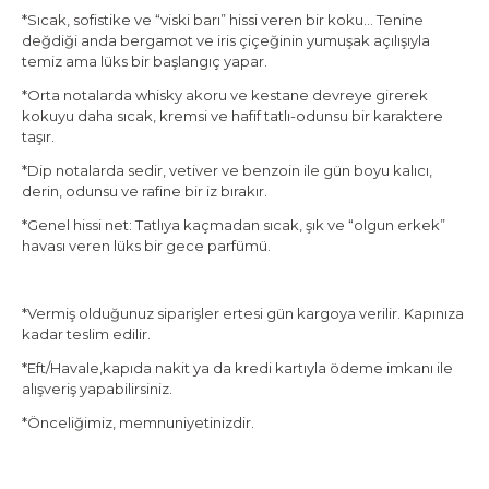
*Sıcak, sofistike ve “viski barı” hissi veren bir koku… Tenine
değdiği anda bergamot ve iris çiçeğinin yumuşak açılışıyla
temiz ama lüks bir başlangıç yapar.
*Orta notalarda whisky akoru ve kestane devreye girerek
kokuyu daha sıcak, kremsi ve hafif tatlı-odunsu bir karaktere
taşır.
*Dip notalarda sedir, vetiver ve benzoin ile gün boyu kalıcı,
derin, odunsu ve rafine bir iz bırakır.
*Genel hissi net: Tatlıya kaçmadan sıcak, şık ve “olgun erkek”
havası veren lüks bir gece parfümü.
*Vermiş olduğunuz siparişler ertesi gün kargoya verilir. Kapınıza
kadar teslim edilir.
*Eft/Havale,kapıda nakit ya da kredi kartıyla ödeme imkanı ile
alışveriş yapabilirsiniz.
*Önceliğimiz, memnuniyetinizdir.