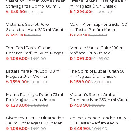
Valentino Born In Roma Green
-
38
%
Tiziana Terenzi Cassiopea 100
-
35
%
Stravaganza Uomo 100 ml
ml Mağaza Ürün Unisex
Tester Parfüm Erkek
₺ 649.90
₺ 1,299.00
₺ 1,049.90
₺ 2,000.00
Victoria's Secret Pure
-
45
%
Calvin Klein Euphoria Edp 100
-
38
%
Seduction Heat 250 ml Vücut
ml Tester Parfüm Kadın
Spreyi
₺ 499.90
₺ 649.90
₺ 909.90
₺ 1,049.90
Tom Ford Black Orchid
-
27
%
Montale Vanilla Cake 100 ml
-
27
%
Reserve Parfum 50 ml Mağaza
Mağaza Ürün Unisex
Ürün Unisex
₺ 1,099.00
₺ 1,099.00
₺ 1,499.00
₺ 1,499.00
Lattafa Yara Pink Edp 100 ml
-
39
%
The Spirit of Dubai Turath 50
-
39
%
Mağaza Ürün Woman
ml Mağaza Ürün Unisex
₺ 1,599.00
₺ 1,599.00
₺ 2,600.00
₺ 2,600.00
Memo Paris Lyra Peach 75 ml
-
35
%
Victoria's Secret Amber
-
45
%
Edp Mağaza Ürün Unisex
Romance Noir 250m ml Vücut
Spreyi
₺ 1,299.00
₺ 499.90
₺ 2,000.00
₺ 909.90
Givenchy Insense Ultramarine
-
27
%
Chanel Chance Tendre 100 ML
-
38
%
100 ml Edt Mağaza Ürün Man
EDT Tester Parfüm Kadın
₺ 1,099.00
₺ 649.90
₺ 1,499.00
₺ 1,049.90