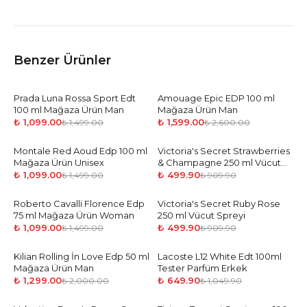
Benzer Ürünler
Prada Luna Rossa Sport Edt
-
27
%
Amouage Epic EDP 100 ml
-
39
%
100 ml Mağaza Ürün Man
Mağaza Ürün Man
₺ 1,099.00
₺ 1,599.00
₺ 1,499.00
₺ 2,600.00
Montale Red Aoud Edp 100 ml
-
27
%
Victoria's Secret Strawberries
-
45
%
Mağaza Ürün Unisex
& Champagne 250 ml Vücut
Spreyi
₺ 1,099.00
₺ 499.90
₺ 1,499.00
₺ 909.90
Roberto Cavalli Florence Edp
-
27
%
Victoria's Secret Ruby Rose
-
45
%
75 ml Mağaza Ürün Woman
250 ml Vücut Spreyi
₺ 1,099.00
₺ 499.90
₺ 1,499.00
₺ 909.90
Kilian Rolling İn Love Edp 50 ml
-
35
%
Lacoste L12 White Edt 100ml
-
38
%
Mağaza Ürün Man
Tester Parfüm Erkek
₺ 1,299.00
₺ 649.90
₺ 2,000.00
₺ 1,049.90