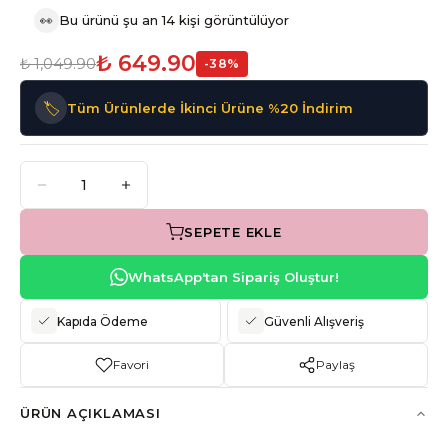
👀
Bu ürünü şu an 14 kişi görüntülüyor
₺ 649.90
₺ 1,049.90
-
38
%
🏷️
Tüm Ürünlerde İkinci Ürüne %20 İndirim
SEPETE EKLE
WhatsApp'tan Sipariş Oluştur!
Kapıda Ödeme
Güvenli Alışveriş
Favori
Paylaş
ÜRÜN AÇIKLAMASI