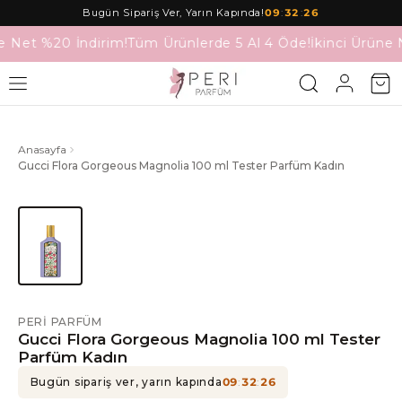
Bugün Sipariş Ver, Yarın Kapında!
09
:
32
:
26
e Net %20 İndirim!
Tüm Ürünlerde 5 Al 4 Öde!
İkinci Ürüne 
Anasayfa
Gucci Flora Gorgeous Magnolia 100 ml Tester Parfüm Kadın
PERI PARFÜM
Gucci Flora Gorgeous Magnolia 100 ml Tester
Parfüm Kadın
Bugün sipariş ver, yarın kapında
09
:
32
:
26