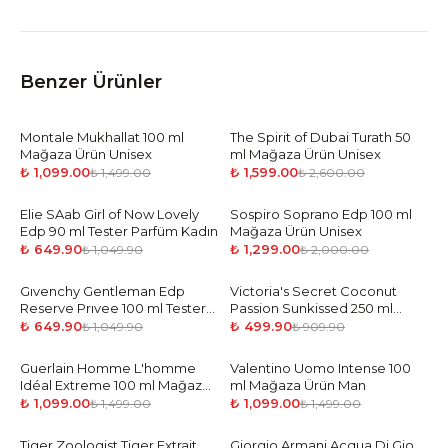
Benzer Ürünler
Montale Mukhallat 100 ml
-
27
%
The Spirit of Dubai Turath 50
-
39
%
Mağaza Ürün Unisex
ml Mağaza Ürün Unisex
₺ 1,099.00
₺ 1,599.00
₺ 1,499.00
₺ 2,600.00
Elie SAab Girl of Now Lovely
-
38
%
Sospiro Soprano Edp 100 ml
-
35
%
Edp 90 ml Tester Parfüm Kadın
Mağaza Ürün Unisex
₺ 649.90
₺ 1,299.00
₺ 1,049.90
₺ 2,000.00
Gıvenchy Gentleman Edp
-
38
%
Victoria's Secret Coconut
-
45
%
Reserve Prıvee 100 ml Tester
Passion Sunkissed 250 ml
Parfüm Erkek
Vücut Spreyi
₺ 649.90
₺ 499.90
₺ 1,049.90
₺ 909.90
Guerlain Homme L'homme
-
27
%
Valentino Uomo Intense 100
-
27
%
Idéal Extreme 100 ml Mağaza
ml Mağaza Ürün Man
Ürün Man
₺ 1,099.00
₺ 1,099.00
₺ 1,499.00
₺ 1,499.00
Tiger Zoologist Tiger Extrait
-
35
%
Giorgio Armani Acqua Di Gio
-
38
%