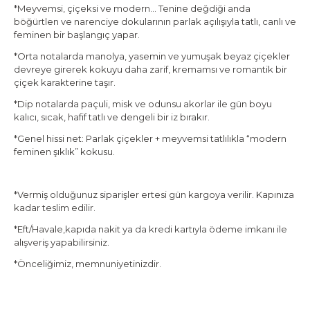
*Meyvemsi, çiçeksi ve modern… Tenine değdiği anda
böğürtlen ve narenciye dokularının parlak açılışıyla tatlı, canlı ve
feminen bir başlangıç yapar.
*Orta notalarda manolya, yasemin ve yumuşak beyaz çiçekler
devreye girerek kokuyu daha zarif, kremamsı ve romantik bir
çiçek karakterine taşır.
*Dip notalarda paçuli, misk ve odunsu akorlar ile gün boyu
kalıcı, sıcak, hafif tatlı ve dengeli bir iz bırakır.
*Genel hissi net: Parlak çiçekler + meyvemsi tatlılıkla “modern
feminen şıklık” kokusu.
*Vermiş olduğunuz siparişler ertesi gün kargoya verilir. Kapınıza
kadar teslim edilir.
*Eft/Havale,kapıda nakit ya da kredi kartıyla ödeme imkanı ile
alışveriş yapabilirsiniz.
*Önceliğimiz, memnuniyetinizdir.