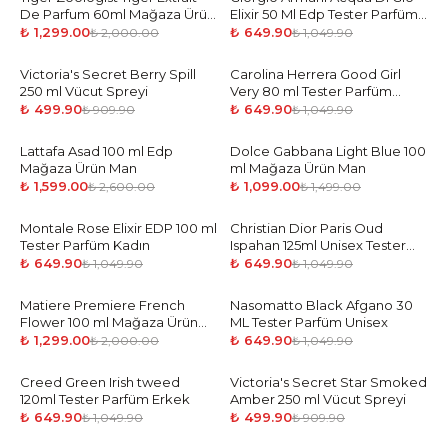
De Parfum 60ml Mağaza Ürün
Elixir 50 Ml Edp Tester Parfüm
Unisex
Erkek
₺ 1,299.00
₺ 649.90
₺ 2,000.00
₺ 1,049.90
Victoria's Secret Berry Spill
-
45
%
Carolina Herrera Good Girl
-
38
%
250 ml Vücut Spreyi
Very 80 ml Tester Parfüm
Kadın
₺ 499.90
₺ 649.90
₺ 909.90
₺ 1,049.90
Lattafa Asad 100 ml Edp
-
39
%
Dolce Gabbana Light Blue 100
-
27
%
Mağaza Ürün Man
ml Mağaza Ürün Man
₺ 1,599.00
₺ 1,099.00
₺ 2,600.00
₺ 1,499.00
Montale Rose Elixir EDP 100 ml
-
38
%
Christian Dior Paris Oud
-
38
%
Tester Parfüm Kadın
Ispahan 125ml Unisex Tester
Parfüm Erkek
₺ 649.90
₺ 649.90
₺ 1,049.90
₺ 1,049.90
Matiere Premiere French
-
35
%
Nasomatto Black Afgano 30
-
38
%
Flower 100 ml Mağaza Ürün
ML Tester Parfüm Unisex
Unisex
₺ 1,299.00
₺ 649.90
₺ 2,000.00
₺ 1,049.90
Creed Green Irish tweed
-
38
%
Victoria's Secret Star Smoked
-
45
%
120ml Tester Parfüm Erkek
Amber 250 ml Vücut Spreyi
₺ 649.90
₺ 499.90
₺ 1,049.90
₺ 909.90