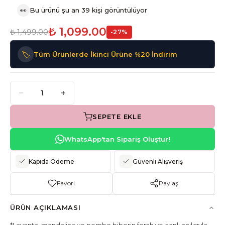
👀
Bu ürünü şu an 39 kişi görüntülüyor
₺ 1,099.00
₺ 1,499.00
-
27
%
🏷️
Tüm Ürünlerde İkinci Ürüne %20 İndirim
SEPETE EKLE
WhatsApp'tan Sipariş Oluştur!
Kapıda Ödeme
Güvenli Alışveriş
Favori
Paylaş
ÜRÜN AÇIKLAMASI