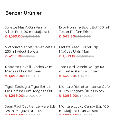
Benzer Ürünler
Juliette Has A Gun Vanilla
-
39
%
Dior Homme Sport Edt 100 ml
-
38
%
Vibes Edp 100 ml Mağaza Ürün
Tester Parfüm Erkek
Unisex
₺ 1,599.00
₺ 649.90
₺ 2,600.00
₺ 1,049.90
Victoria's Secret Velvet Petals
-
45
%
Lattafa Asad 100 ml Edp
-
39
%
250 ml Vücut Spreyi
Mağaza Ürün Man
₺ 499.90
₺ 1,599.00
₺ 909.90
₺ 2,600.00
Roberto Cavalli Exotica 75 ml
-
27
%
Tom Ford Jasmin Rouge 100
-
38
%
Mağaza Ürün Woman
ml Tester Parfüm Unisex
₺ 1,099.00
₺ 649.90
₺ 1,499.00
₺ 1,049.90
Tiger Zoologist Tiger Extrait
-
35
%
Montale Ristretto Intense Cafe
-
27
%
De Parfum 60ml Mağaza Ürün
100 ml Mağaza Ürün Unisex
Unisex
₺ 1,299.00
₺ 1,099.00
₺ 2,000.00
₺ 1,499.00
Jean Paul Gaultier Le Male Edt
-
35
%
Montale Lucky Candy Edp 100
-
27
%
125 ml Mağaza Ürün Man
ml Mağaza Ürün Unisex