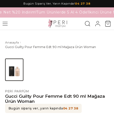
Bugün Sipariş Ver, Yarın Kapında!
04
:
27
:
38
e Net %20 İndirim!
Tüm Ürünlerde 5 Al 4 Öde!
İkinci Ürüne 
Anasayfa
Gucci Guilty Pour Femme Edt 90 ml Mağaza Ürün Woman
PERI PARFÜM
Gucci Guilty Pour Femme Edt 90 ml Mağaza
Ürün Woman
Bugün sipariş ver, yarın kapında
04
:
27
:
38