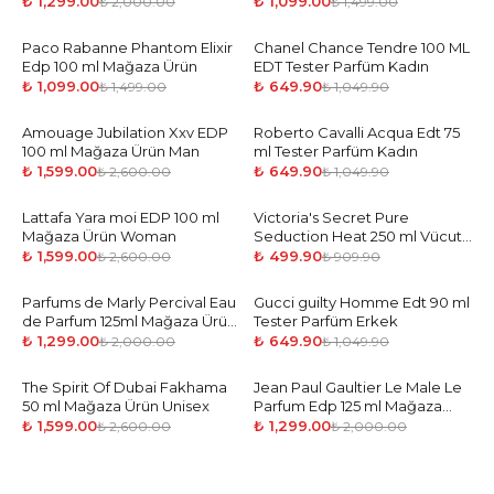
₺ 1,299.00
₺ 1,099.00
₺ 2,000.00
₺ 1,499.00
Paco Rabanne Phantom Elixir
-
27
%
Chanel Chance Tendre 100 ML
-
38
%
Edp 100 ml Mağaza Ürün
EDT Tester Parfüm Kadın
₺ 1,099.00
₺ 649.90
₺ 1,499.00
₺ 1,049.90
Amouage Jubilation Xxv EDP
-
39
%
Roberto Cavalli Acqua Edt 75
-
38
%
100 ml Mağaza Ürün Man
ml Tester Parfüm Kadın
₺ 1,599.00
₺ 649.90
₺ 2,600.00
₺ 1,049.90
Lattafa Yara moi EDP 100 ml
-
39
%
Victoria's Secret Pure
-
45
%
Mağaza Ürün Woman
Seduction Heat 250 ml Vücut
Spreyi
₺ 1,599.00
₺ 499.90
₺ 2,600.00
₺ 909.90
Parfums de Marly Percival Eau
-
35
%
Gucci guilty Homme Edt 90 ml
-
38
%
de Parfum 125ml Mağaza Ürün
Tester Parfüm Erkek
Man
₺ 1,299.00
₺ 649.90
₺ 2,000.00
₺ 1,049.90
The Spirit Of Dubai Fakhama
-
39
%
Jean Paul Gaultier Le Male Le
-
35
%
50 ml Mağaza Ürün Unisex
Parfum Edp 125 ml Mağaza
Ürün Man
₺ 1,599.00
₺ 1,299.00
₺ 2,600.00
₺ 2,000.00