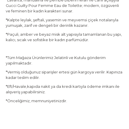
*Lavanta, mandalina ve pembe biberin ferah ve canlı açılışıyla
Gucci Guilty Pour Femme Eau de Toilette
; modern, özgüvenli
ve feminen bir kadın karakteri sunar.
*Kalpte leylak, şeftali, yasemin ve meyvemsi çiçek notalarıyla
yumuşak, zarif ve dengeli bir derinlik kazanır.
*Paçuli, amber ve beyaz misk alt yapısıyla tamamlanan bu yapı,
kalıcı, sıcak ve sofistike bir kadın parfümüdür.
*Tüm Mağaza Ürünlerimiz Jelatinli ve Kutulu gönderim
yapılmaktadır.
*Vermiş olduğunuz siparişler ertesi gün kargoya verilir. Kapınıza
kadar teslim edilir.
*Eft/Havale,kapıda nakit ya da kredi kartıyla ödeme imkanı ile
alışveriş yapabilirsiniz.
*Önceliğimiz, memnuniyetinizdir.