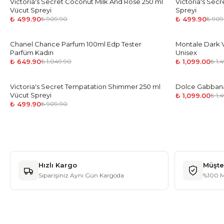
Victoria's Secret Coconut Milk And Rose 250 ml
-
45
%
Victoria's Secr
-
45
%
Vücut Spreyi
Spreyi
₺ 499.90
₺ 499.90
₺ 909.90
₺ 909
Chanel Chance Parfum 100ml Edp Tester
-
38
%
Montale Dark V
-
27
%
Parfüm Kadın
Unisex
₺ 649.90
₺ 1,099.00
₺ 1,049.90
₺ 1,
Victoria's Secret Tempatation Shimmer 250 ml
-
45
%
Dolce Gabbana
-
27
%
Vücut Spreyi
₺ 1,099.00
₺ 1,
₺ 499.90
₺ 909.90
Hızlı Kargo
Müşte
Siparişiniz Aynı Gün Kargoda
%100 M