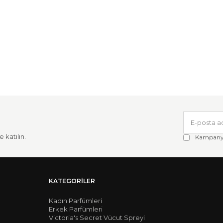
 katılın.
Kampanya 
KATEGORILER
Kadın Parfümleri
Erkek Parfümleri
Victoria's Secret Vücut Spreyi