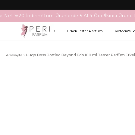
e Net %20 İndirim!
Tüm Ürünlerde 5 Al 4 Öde!
İkinci Ürüne 
Kadın Tester Parfüm
Erkek Tester Parfüm
Victoria's S
Anasayfa
Hugo Boss Bottled Beyond Edp 100 ml Tester Parfüm Erke