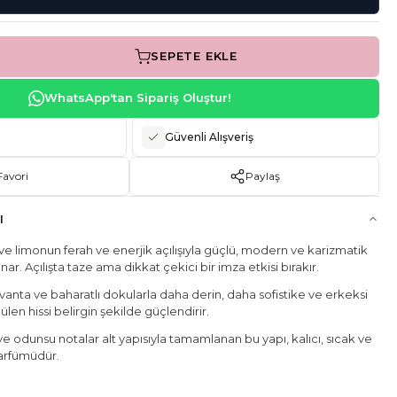
SEPETE EKLE
WhatsApp'tan Sipariş Oluştur!
Güvenli Alışveriş
Favori
Paylaş
I
e limonun ferah ve enerjik açılışıyla güçlü, modern ve karizmatik
nar. Açılışta taze ama dikkat çekici bir imza etkisi bırakır.
avanta ve baharatlı dokularla daha derin, daha sofistike ve erkeksi
ülen hissi belirgin şekilde güçlendirir.
 ve odunsu notalar alt yapısıyla tamamlanan bu yapı, kalıcı, sıcak ve
parfümüdür.