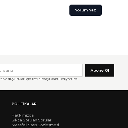
Yorum Yaz
Abone Ol
ve duyurular için ileti almayı kabul ediyorum.
POLITIKALAR
Hakkımızda
Sıkça Sorulan Sorular
Mesafeli Satış Sözleşmesi