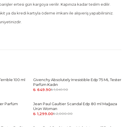
rişler ertesi gün kargoya verilir. Kapınıza kadar teslim edilir.
it ya da kredi kartıyla ödeme imkanı ile alışveriş yapabilirsiniz.
iyetinizdir.
Terrible 100 ml
Givenchy Absolutely Irresistible Edp 75 ML Tester
-
38
%
Parfüm Kadın
₺ 649.90
₺ 1,049.90
ter Parfüm
Jean Paul Gaultier Scandal Edp 80 ml Mağaza
-
35
%
Ürün Woman
₺ 1,299.00
₺ 2,000.00