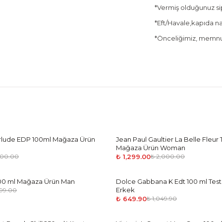
*Vermiş olduğunuz sipa
*Eft/Havale,kapıda nak
*Önceliğimiz, memnun
lude EDP 100ml Mağaza Ürün
Jean Paul Gaultier La Belle Fleur 
-
35
%
Mağaza Ürün Woman
₺ 1,299.00
600.00
₺ 2,000.00
100 ml Mağaza Ürün Man
Dolce Gabbana K Edt 100 ml Tes
-
38
%
Erkek
499.00
₺ 649.90
₺ 1,049.90