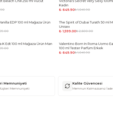
et Beach Chill 250 ml Vücut
Victoria's Secret Very Sexy 100m
-
38
%
Kadın
₺ 649.90
.90
₺ 1,049.90
anilla EDP 100 ml Mağaza Ürün
The Spirit of Dubai Turath 50 ml
-
39
%
Unisex
₺ 1,599.00
499.00
₺ 2,600.00
 K Edt 100 ml Mağaza Ürün Man
Valentino Born In Roma Uomo Ea
-
38
%
100 ml Tester Parfüm Erkek
499.00
₺ 649.90
₺ 1,049.90
ri Memnuniyeti
Kalite Güvencesi
üşteri Memnuniyeti
Memnun Kalmazsanız İade 