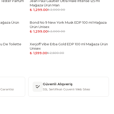
l Tester Parfüm
Jean Paul Gaultier Ultra Male Intense 125 ml
-
35
%
Mağaza Ürün Man
₺ 1,299.00
₺ 2,000.00
 Mağaza Ürün
Bond No 9 New York Musk EDP 100 ml Mağaza
-
35
%
Ürün Unisex
₺ 1,299.00
₺ 2,000.00
u De Toilette
Xerjoff Vibe Erba Gold EDP 100 ml Mağaza Ürün
-
39
%
Unisex
₺ 1,599.00
₺ 2,600.00
Güvenli Alışveriş
Garantisi
SSL Sertifikalı Güvenli Web Sitesi