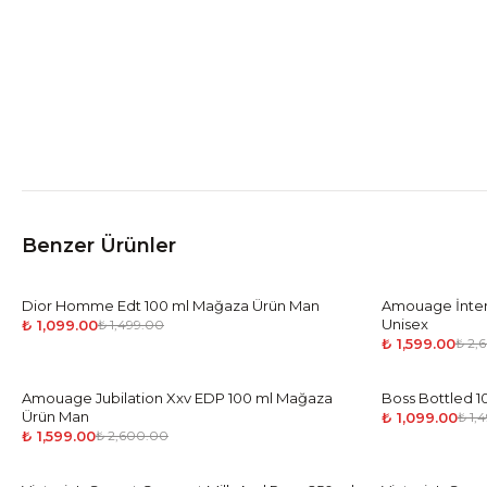
Benzer Ürünler
Dior Homme Edt 100 ml Mağaza Ürün Man
-
27
%
Amouage İnter
-
39
%
Unisex
₺ 1,099.00
₺ 1,499.00
₺ 1,599.00
₺ 2,
Amouage Jubilation Xxv EDP 100 ml Mağaza
-
39
%
Boss Bottled 
-
27
%
Ürün Man
₺ 1,099.00
₺ 1,
₺ 1,599.00
₺ 2,600.00