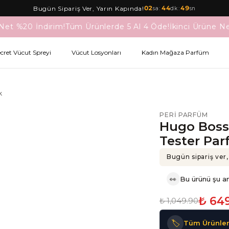
02
:
44
:
49
Bugün Sipariş Ver, Yarın Kapında!
sa
dk
sn
Net %20 İndirim!
Tüm Ürünlerde 5 Al 4 Öde!
İkinci Ürüne Ne
ecret Vücut Spreyi
Vücut Losyonları
Kadın Mağaza Parfüm
k
PERI PARFÜM
Hugo Boss
Tester Par
Bugün sipariş ver,
👀
Bu ürünü şu an
₺ 64
₺ 1,049.90
🏷️
Tüm Ürünler