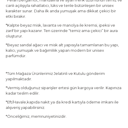
*Ferah bergamot, mandalina ve siyah frenk üzümünün temiz ve
canlı açılışıyla
rahatlatıcı, lüks ve tenle bütünleşen bir unisex
karakter
sunar. Daha ilk anda yumuşak ama dikkat çekici bir
etki bırakır.
*Kalpte beyaz misk, lavanta ve manolya ile kremsi, ipeksi ve
zarif bir yapı kazanır. Ten üzerinde “temiz ama çekici” bir aura
oluşturur.
*Beyaz sandal ağacı ve misk alt yapısıyla tamamlanan bu yapı,
kalıcı, yumuşak ve bağımlılık yapan modern bir unisex
parfümdür.
*Tüm Mağaza Ürünlerimiz Jelatinli ve Kutulu gönderim
yapılmaktadır.
*Vermiş olduğunuz siparişler ertesi gün kargoya verilir. Kapınıza
kadar teslim edilir.
*Eft/Havale,kapıda nakit ya da kredi kartıyla ödeme imkanı ile
alışveriş yapabilirsiniz.
*Önceliğimiz, memnuniyetinizdir.