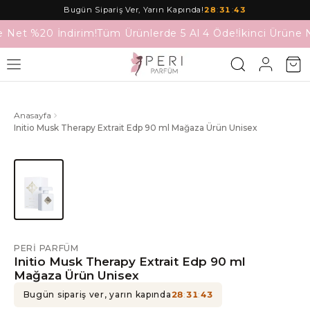
Bugün Sipariş Ver, Yarın Kapında!
28
:
31
:
43
e Net %20 İndirim!
Tüm Ürünlerde 5 Al 4 Öde!
İkinci Ürüne 
Anasayfa
Initio Musk Therapy Extrait Edp 90 ml Mağaza Ürün Unisex
PERI PARFÜM
Initio Musk Therapy Extrait Edp 90 ml
Mağaza Ürün Unisex
Bugün sipariş ver, yarın kapında
28
:
31
:
43