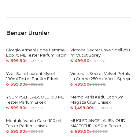
Benzer Ürünler
Giorgio Armani Code Femme
-
36
%
Victoria Secret Love Spell 250
-
45
%
Edp 75 ML Tester Parfüm Kadın
ml Vücut Spreyi
₺ 699.90
₺ 499.90
₺ 1,099.90
₺ 909.90
Yves Saint Laurent Myself
-
36
%
Victoria's Secret Velvet Petals
-
45
%
100ml Tester Parfüm Erkek
La Creme 250 ml Vücut Spreyi
₺ 699.90
₺ 499.90
₺ 1,099.90
₺ 909.90
YSL MYSLF L'ABSOLU 100 ML
-
36
%
Memo Paris Kedu Edp 75ml
-
32
%
Tester Parfüm Erkek
Mağaza Ürün Unisex
₺ 699.90
₺ 1,499.00
₺ 1,099.90
₺ 2,200.00
Montale Vanilla Cake 100 ml
-
36
%
MUGLER ANGEL ALİEN OUD
-
36
%
Tester Parfüm Unisex
MAJESTUEUX 90ml Tester
Parfüm Kadın
₺ 699.90
₺ 699.90
₺ 1,099.90
₺ 1,099.90