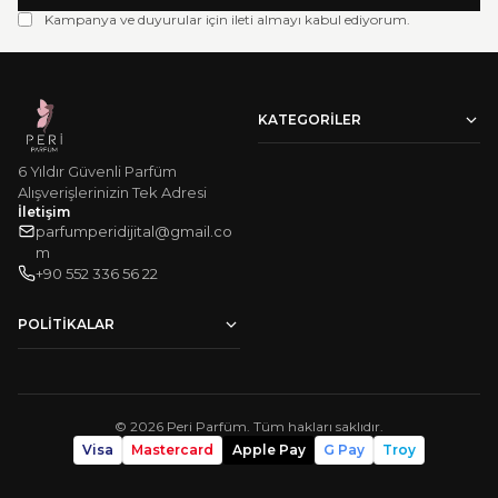
Kampanya ve duyurular için ileti almayı kabul ediyorum.
KATEGORILER
Kadın Parfümleri
6 Yıldır Güvenli Parfüm
Erkek Parfümleri
Victoria's Secret Vücut Spreyi
Alışverişlerinizin Tek Adresi
Vücut Losyonu
İletişim
Çok Satanlar
parfumperidijital@gmail.co
m
‪+90 552 336 56 22‬
POLITIKALAR
Hakkımızda
Sıkça Sorulan Sorular
Mesafeli Satış Sözleşmesi
Gizlilik ve Güvenlik
©
2026
Peri Parfüm. Tüm hakları saklıdır.
Sipariş Takip
Visa
Mastercard
Apple Pay
G Pay
Troy
KVKK