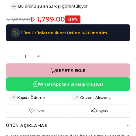
👀
Bu ürünü şu an 21 kişi görüntülüyor
₺ 1,799.00
₺ 2,800.00
-
36
%
🏷️
Tüm Ürünlerde İkinci Ürüne %20 İndirim
SEPETE EKLE
WhatsApp'tan Sipariş Oluştur!
Kapıda Ödeme
Güvenli Alışveriş
Favori
Paylaş
ÜRÜN AÇIKLAMASI