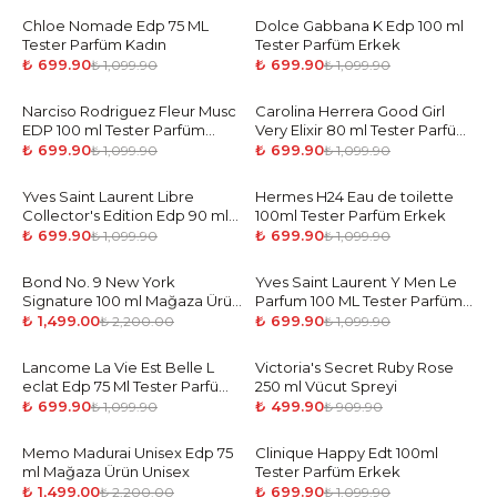
Chloe Nomade Edp 75 ML
-
36
%
Dolce Gabbana K Edp 100 ml
-
36
%
Tester Parfüm Kadın
Tester Parfüm Erkek
₺ 699.90
₺ 699.90
₺ 1,099.90
₺ 1,099.90
Narciso Rodriguez Fleur Musc
-
36
%
Carolina Herrera Good Girl
-
36
%
EDP 100 ml Tester Parfüm
Very Elixir 80 ml Tester Parfüm
Kadın
Kadın
₺ 699.90
₺ 699.90
₺ 1,099.90
₺ 1,099.90
Yves Saint Laurent Libre
-
36
%
Hermes H24 Eau de toilette
-
36
%
Collector's Edition Edp 90 ml
100ml Tester Parfüm Erkek
Tester Parfüm Kadın
₺ 699.90
₺ 699.90
₺ 1,099.90
₺ 1,099.90
Bond No. 9 New York
-
32
%
Yves Saint Laurent Y Men Le
-
36
%
Signature 100 ml Mağaza Ürün
Parfum 100 ML Tester Parfüm
Unisex
Erkek
₺ 1,499.00
₺ 699.90
₺ 2,200.00
₺ 1,099.90
Lancome La Vie Est Belle L
-
36
%
Victoria's Secret Ruby Rose
-
45
%
eclat Edp 75 Ml Tester Parfüm
250 ml Vücut Spreyi
Kadın
₺ 699.90
₺ 499.90
₺ 1,099.90
₺ 909.90
Memo Madurai Unisex Edp 75
-
32
%
Clinique Happy Edt 100ml
-
36
%
ml Mağaza Ürün Unisex
Tester Parfüm Erkek
₺ 1,499.00
₺ 699.90
₺ 2,200.00
₺ 1,099.90