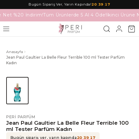
Bugün Sipariş Ver, Yarın Kapında!
20
:
39
:
17
e Net %20 İndirim!
Tüm Ürünlerde 5 Al 4 Öde!
İkinci Ürüne 
Anasayfa
Jean Paul Gaultier La Belle Fleur Terrible 100 ml Tester Parfüm
Kadın
PERI PARFÜM
Jean Paul Gaultier La Belle Fleur Terrible 100
ml Tester Parfüm Kadın
Bugün sipariş ver, yarın kapında
20
:
39
:
17