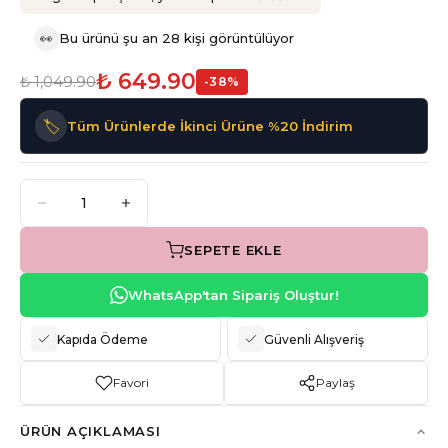
👀
Bu ürünü şu an 28 kişi görüntülüyor
₺ 649.90
₺ 1,049.90
-
38
%
🏷️
Tüm Ürünlerde İkinci Ürüne %20 İndirim
SEPETE EKLE
WhatsApp'tan Sipariş Oluştur!
Kapıda Ödeme
Güvenli Alışveriş
Favori
Paylaş
ÜRÜN AÇIKLAMASI