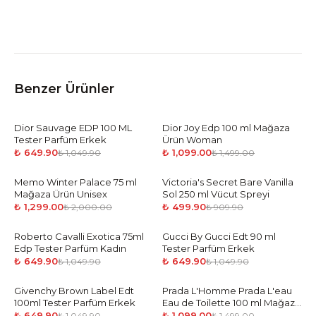
Benzer Ürünler
Dior Sauvage EDP 100 ML
-
38
%
Dior Joy Edp 100 ml Mağaza
-
27
%
Tester Parfüm Erkek
Ürün Woman
₺ 649.90
₺ 1,099.00
₺ 1,049.90
₺ 1,499.00
Memo Winter Palace 75 ml
-
35
%
Victoria's Secret Bare Vanilla
-
45
%
Mağaza Ürün Unisex
Sol 250 ml Vücut Spreyi
₺ 1,299.00
₺ 499.90
₺ 2,000.00
₺ 909.90
Roberto Cavalli Exotica 75ml
-
38
%
Gucci By Gucci Edt 90 ml
-
38
%
Edp Tester Parfüm Kadın
Tester Parfüm Erkek
₺ 649.90
₺ 649.90
₺ 1,049.90
₺ 1,049.90
Givenchy Brown Label Edt
-
38
%
Prada L'Homme Prada L'eau
-
27
%
100ml Tester Parfüm Erkek
Eau de Toilette 100 ml Mağaza
Ürün Man
₺ 649.90
₺ 1,099.00
₺ 1,049.90
₺ 1,499.00