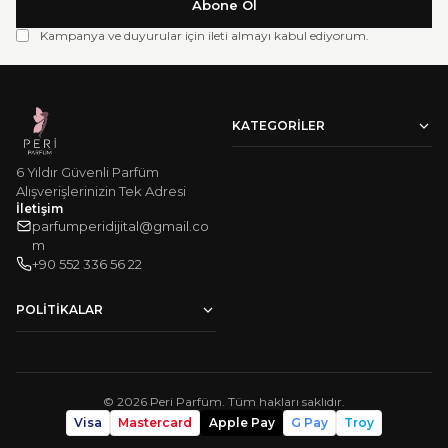
Abone Ol
Kampanya ve duyurular için ileti almayı kabul ediyorum.
KATEGORILER
Kadın Parfümleri
6 Yıldır Güvenli Parfüm
Erkek Parfümleri
Victoria's Secret Vücut Spreyi
Alışverişlerinizin Tek Adresi
Vücut Losyonu
İletişim
Çok Satanlar
parfumperidijital@gmail.co
m
‪+90 552 336 56 22‬
POLITIKALAR
Hakkımızda
Sıkça Sorulan Sorular
Mesafeli Satış Sözleşmesi
Gizlilik ve Güvenlik
©
2026
Peri Parfüm. Tüm hakları saklıdır.
Sipariş Takip
Visa
Mastercard
Apple Pay
G Pay
Troy
KVKK