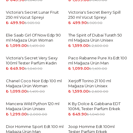
Victoria's Secret Lunar Fruit
-
45
%
Victoria's Secret Berry Spill
-
45
%
250 ml Vücut Spreyi
250 ml Vücut Spreyi
₺ 499.90
₺ 499.90
₺ 909.90
₺ 909.90
Elie Saab Girl Of Now Edp 90
-
27
%
The Spirit of Dubai Turath 50
-
39
%
ml Mağaza Ürün Woman
ml Mağaza Ürün Unisex
₺ 1,099.00
₺ 1,599.00
₺ 1,499.00
₺ 2,600.00
Victoria's Secret Very Sexy
-
38
%
Paco Rabanne Pure Xs Edt 100
-
27
%
100ml Tester Parfüm Kadın
ml Mağaza Ürün Man
₺ 649.90
₺ 1,099.00
₺ 1,049.90
₺ 1,499.00
Chanel Coco Noir Edp 100 ml
-
27
%
Xerjoff Torino 21 100 ml
-
39
%
Mağaza Ürün Woman
Mağaza Ürün Unisex
₺ 1,099.00
₺ 1,599.00
₺ 1,499.00
₺ 2,600.00
Mancera Wild Python 120 ml
-
35
%
K By Dolce & Gabbana EDT
-
38
%
Mağaza Ürün Unisex
100ML Tester Parfüm Erkek
₺ 1,299.00
₺ 649.90
₺ 2,000.00
₺ 1,049.90
Dior Homme Sport Edt 100 ml
-
27
%
Joop Homme Edt 100ml
-
38
%
Mağaza Ürün Man
Tester Parfüm Erkek