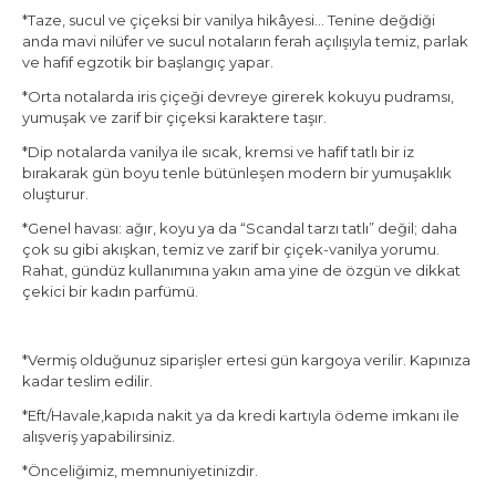
*Taze, sucul ve çiçeksi bir vanilya hikâyesi… Tenine değdiği
anda mavi nilüfer ve sucul notaların ferah açılışıyla temiz, parlak
ve hafif egzotik bir başlangıç yapar.
*Orta notalarda iris çiçeği devreye girerek kokuyu pudramsı,
yumuşak ve zarif bir çiçeksi karaktere taşır.
*Dip notalarda vanilya ile sıcak, kremsi ve hafif tatlı bir iz
bırakarak gün boyu tenle bütünleşen modern bir yumuşaklık
oluşturur.
*Genel havası: ağır, koyu ya da “Scandal tarzı tatlı” değil; daha
çok su gibi akışkan, temiz ve zarif bir çiçek-vanilya yorumu.
Rahat, gündüz kullanımına yakın ama yine de özgün ve dikkat
çekici bir kadın parfümü.
*Vermiş olduğunuz siparişler ertesi gün kargoya verilir. Kapınıza
kadar teslim edilir.
*Eft/Havale,kapıda nakit ya da kredi kartıyla ödeme imkanı ile
alışveriş yapabilirsiniz.
*Önceliğimiz, memnuniyetinizdir.