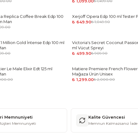
₺ 1,099.00
600.00
₺ 1,499.00
a Replica Coffee Break Edp 100
Xerjoff Opera Edp 100 ml Tester 
-
38
%
ün Man
₺ 649.90
₺ 1,049.90
499.00
 Million Gold İntense Edp 100 ml
Victoria's Secret Coconut Passi
-
45
%
Man
ml Vücut Spreyi
₺ 499.90
499.00
₺ 909.90
ier Le Male Elixir Edt 125 ml
Matiere Premiere French Flower
-
35
%
Man
Mağaza Ürün Unisex
₺ 1,299.00
,000.00
₺ 2,000.00
ri Memnuniyeti
Kalite Güvencesi
üşteri Memnuniyeti
Memnun Kalmazsanız İade 