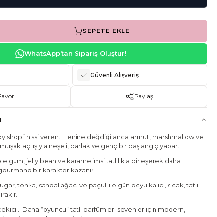
SEPETE EKLE
WhatsApp'tan Sipariş Oluştur!
Güvenli Alışveriş
Favori
Paylaş
I
candy shop” hissi veren… Tenine değdiği anda armut, marshmallow ve
muşak açılışıyla neşeli, parlak ve genç bir başlangıç yapar.
e gum, jelly bean ve karamelimsi tatlılıkla birleşerek daha
 gourmand bir karakter kazanır.
gar, tonka, sandal ağacı ve paçuli ile gün boyu kalıcı, sıcak, tatlı
ırakır.
çekici… Daha “oyuncu” tatlı parfümleri sevenler için modern,