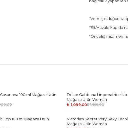
bağımlılık yapabilen 
*Vermiş olduğunuz sipa
*Eft/Havale,kapıda nak
*Önceliğimiz, memnun
i Casanova 100 ml Mağaza Ürün
Dolce Gabbana Limperatrice No 
-
27
%
Mağaza Ürün Woman
₺ 1,099.00
,000.00
₺ 1,499.00
ah Edp 100 ml Mağaza Ürün
Victoria's Secret Very Sexy Orch
-
27
%
Mağaza Ürün Woman