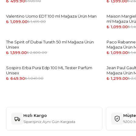
₺ 499.90
₺ 1,599.00
₺ 909.90
₺ 2,
Valentino Uomo EDT 100 ml Mağaza Ürün Man
-
27
%
Maison Margiel
-
27
%
ml Mağaza Ür
₺ 1,099.00
₺ 1,499.00
₺ 1,099.00
₺ 1,
The Spirit of Dubai Turath 50 ml Mağaza Ürün
-
39
%
Paco Rabanne 1
-
27
%
Unisex
Mağaza Ürün 
₺ 1,599.00
₺ 1,099.00
₺ 2,600.00
₺ 1,
Sospiro Erba Pura Edp 100 ML Tester Parfüm
-
38
%
Jean Paul Gault
-
35
%
Unisex
Mağaza Ürün 
₺ 649.90
₺ 1,299.00
₺ 1,049.90
₺ 2
Hızlı Kargo
Müşte
Siparişiniz Aynı Gün Kargoda
%100 M