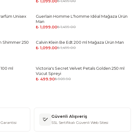
₺ 1,099.00
₺ 1,499.00
Parfüm Unisex
Guerlain Homme L'homme Idéal Mağaza Ürün
-
27
%
Man
₺ 1,099.00
₺ 1,499.00
on Shimmer 250
Calvin Klein Be Edt 200 ml Mağaza Ürün Man
-
27
%
₺ 1,099.00
₺ 1,499.00
 100 ml
Victoria's Secret Velvet Petals Golden 250 ml
-
45
%
Vücut Spreyi
₺ 499.90
₺ 909.90
Güvenli Alışveriş
Garantisi
SSL Sertifikalı Güvenli Web Sitesi