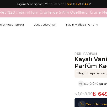
04
:
40
:
15
Bugün Sipariş Ver, Yarın Kapında!
sa
dk
sn
Net %20 İndirim!
Tüm Ürünlerde 5 Al 4 Öde!
İkinci Ürüne Ne
ecret Vücut Spreyi
Vücut Losyonları
Kadın Mağaza Parfüm
PERI PARFÜM
Kayalı Van
Parfüm Ka
Bugün sipariş ver,
👀
Bu ürünü şu an
₺ 64
₺ 1,049.90
🏷️
Tüm Ürünler