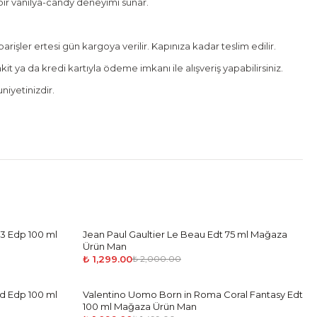
bir vanilya-candy deneyimi sunar.
rişler ertesi gün kargoya verilir. Kapınıza kadar teslim edilir.
it ya da kredi kartıyla ödeme imkanı ile alışveriş yapabilirsiniz.
iyetinizdir.
3 Edp 100 ml
Jean Paul Gaultier Le Beau Edt 75 ml Mağaza
-
35
%
Ürün Man
₺ 1,299.00
₺ 2,000.00
id Edp 100 ml
Valentino Uomo Born in Roma Coral Fantasy Edt
-
27
%
100 ml Mağaza Ürün Man