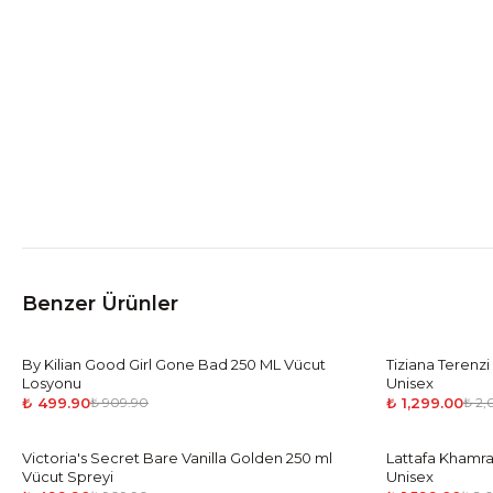
Benzer Ürünler
By Kilian Good Girl Gone Bad 250 ML Vücut
-
45
%
Tiziana Terenz
-
35
%
Losyonu
Unisex
₺ 499.90
₺ 1,299.00
₺ 909.90
₺ 2
Victoria's Secret Bare Vanilla Golden 250 ml
-
45
%
Lattafa Khamr
-
39
%
Vücut Spreyi
Unisex