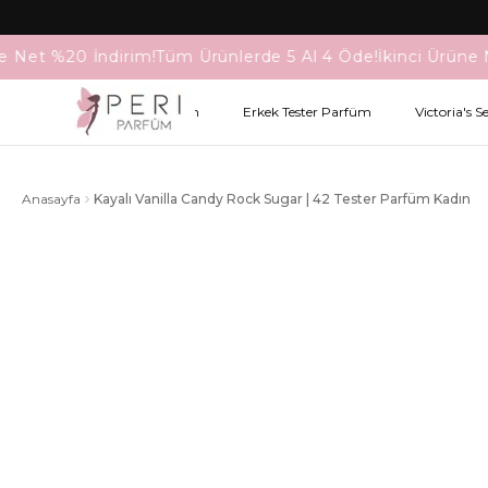
e Net %20 İndirim!
Tüm Ürünlerde 5 Al 4 Öde!
İkinci Ürüne 
Kadın Tester Parfüm
Erkek Tester Parfüm
Victoria's S
Anasayfa
Kayalı Vanilla Candy Rock Sugar | 42 Tester Parfüm Kadın