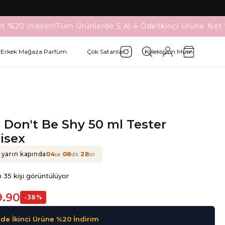
t %20 İndirim!
Tüm Ürünlerde 5 Al 4 Öde!
İkinci Ürüne Net 
Erkek Mağaza Parfüm
Çok Satanlar
Koleksiyon Mum
e Don't Be Shy 50 ml Tester
isex
 yarın kapında
04
:
08
:
28
sa
dk
sn
 35 kişi görüntülüyor
9.90
-
38
%
de İkinci Ürüne %20 İndirim