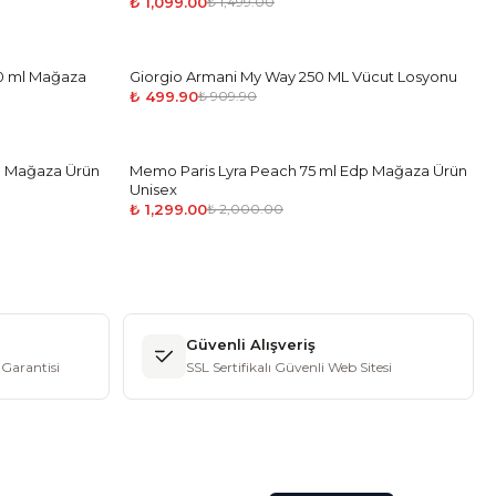
₺ 1,099.00
₺ 1,499.00
0 ml Mağaza
Giorgio Armani My Way 250 ML Vücut Losyonu
-
45
%
₺ 499.90
₺ 909.90
l Mağaza Ürün
Memo Paris Lyra Peach 75 ml Edp Mağaza Ürün
-
35
%
Unisex
₺ 1,299.00
₺ 2,000.00
Güvenli Alışveriş
Garantisi
SSL Sertifikalı Güvenli Web Sitesi