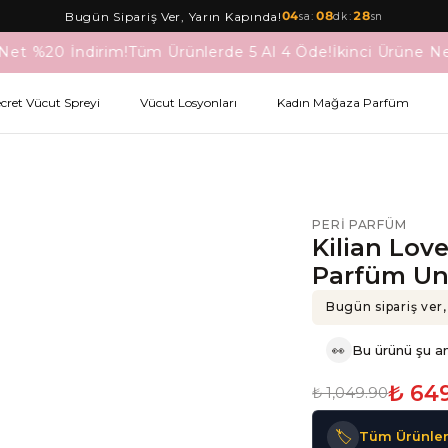
04
:
08
:
28
Bugün Sipariş Ver, Yarın Kapında!
sa
dk
sn
Net %20 İndirim!
Tüm Ürünlerde 5 Al 4 Öde!
İkinci Ürüne Ne
ecret Vücut Spreyi
Vücut Losyonları
Kadın Mağaza Parfüm
PERI PARFÜM
Kilian Lov
Parfüm Un
Bugün sipariş ver,
👀
Bu ürünü şu an
₺ 64
₺ 1,049.90
🏷️
Tüm Ürünler