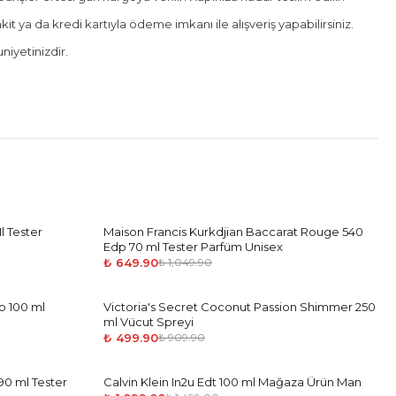
it ya da kredi kartıyla ödeme imkanı ile alışveriş yapabilirsiniz.
iyetinizdir.
l Tester
Maison Francis Kurkdjian Baccarat Rouge 540
-
38
%
Edp 70 ml Tester Parfüm Unisex
₺ 649.90
₺ 1,049.90
p 100 ml
Victoria's Secret Coconut Passion Shimmer 250
-
45
%
ml Vücut Spreyi
₺ 499.90
₺ 909.90
90 ml Tester
Calvin Klein In2u Edt 100 ml Mağaza Ürün Man
-
27
%