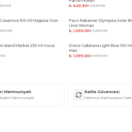
Parfüm Kadın
₺ 649.90
600.00
₺ 1,049.90
i Casanova 100 ml Mağaza Ürün
Paco Rabanne Olympea Solar 8
-
27
%
Ürün Woman
₺ 1,099.00
,000.00
₺ 1,499.00
et Island Market 250 ml Vücut
Dolce Gabbana Light Blue 100 m
-
27
%
Man
₺ 1,099.00
.90
₺ 1,499.00
ri Memnuniyeti
Kalite Güvencesi
üşteri Memnuniyeti
Memnun Kalmazsanız İade 