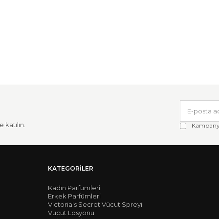
 katılın.
Kampanya 
KATEGORILER
Kadın Parfümleri
Erkek Parfümleri
Victoria's Secret Vücut Spreyi
Vücut Losyonu