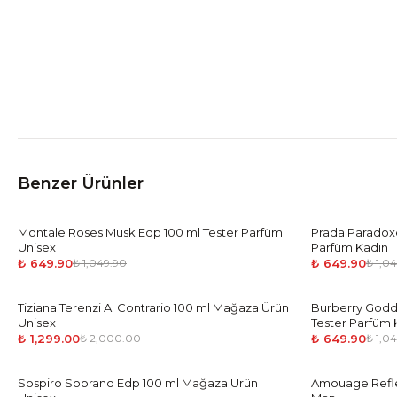
Benzer Ürünler
Montale Roses Musk Edp 100 ml Tester Parfüm
-
38
%
Prada Paradoxe
-
38
%
Unisex
Parfüm Kadın
₺ 649.90
₺ 649.90
₺ 1,049.90
₺ 1,0
Tiziana Terenzi Al Contrario 100 ml Mağaza Ürün
-
35
%
Burberry Godde
-
38
%
Unisex
Tester Parfüm 
₺ 1,299.00
₺ 649.90
₺ 2,000.00
₺ 1,0
Sospiro Soprano Edp 100 ml Mağaza Ürün
-
35
%
Amouage Refle
-
39
%