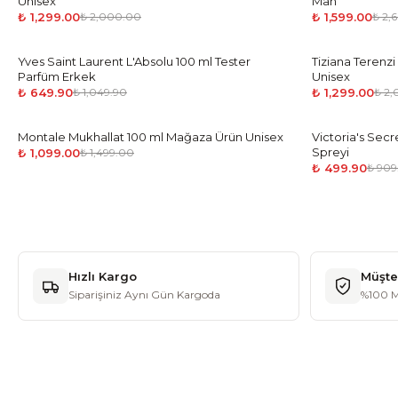
Unisex
Man
₺ 1,299.00
₺ 1,599.00
₺ 2,000.00
₺ 2,
Yves Saint Laurent L'Absolu 100 ml Tester
-
38
%
Tiziana Terenz
-
35
%
Parfüm Erkek
Unisex
₺ 649.90
₺ 1,299.00
₺ 1,049.90
₺ 2
Montale Mukhallat 100 ml Mağaza Ürün Unisex
-
27
%
Victoria's Secr
-
45
%
Spreyi
₺ 1,099.00
₺ 1,499.00
₺ 499.90
₺ 909
Hızlı Kargo
Müşte
Siparişiniz Aynı Gün Kargoda
%100 M