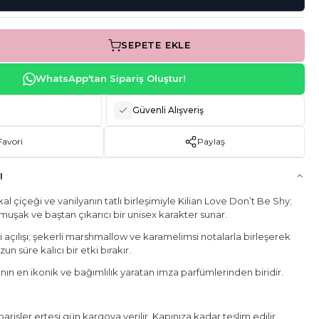
SEPETE EKLE
WhatsApp'tan Sipariş Oluştur!
Güvenli Alışveriş
Favori
Paylaş
I
l çiçeği ve vanilyanın tatlı birleşimiyle Kilian Love Don’t Be Shy;
şak ve baştan çıkarıcı bir unisex karakter sunar.
 açılışı; şekerli marshmallow ve karamelimsi notalarla birleşerek
zun süre kalıcı bir etki bırakır.
ın en ikonik ve bağımlılık yaratan imza parfümlerinden biridir.
rişler ertesi gün kargoya verilir. Kapınıza kadar teslim edilir.