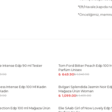
*Eft/Havale,kapıda nak
*Önceliğimiz, memnun
 Intense Edp 90 ml Tester
Tom Ford Bitter Peach Edp 100 M
-
38
%
Parfüm Unisex
₺ 649.90
49.90
₺ 1,049.90
ss Intense Edp 100 Ml Kadın
Bvlgari Splendida Jasmin Noir Ed
-
27
%
Kadın
Mağaza Ürün Woman
₺ 1,099.00
49.90
₺ 1,499.00
ction Edp 100 ml Mağaza Ürün
Elie SAab Girl of Now Lovely Edp 
-
38
%