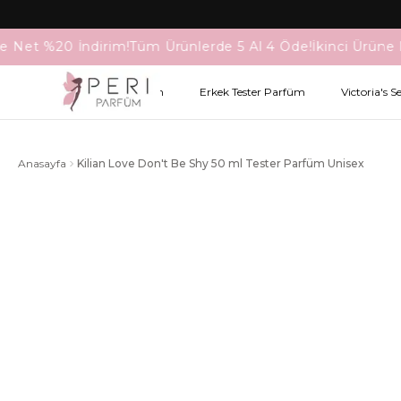
e Net %20 İndirim!
Tüm Ürünlerde 5 Al 4 Öde!
İkinci Ürüne 
Kadın Tester Parfüm
Erkek Tester Parfüm
Victoria's S
Anasayfa
Kilian Love Don't Be Shy 50 ml Tester Parfüm Unisex