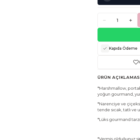
Kapıda Ödeme
ÜRÜN AÇIKLAMAS
*Marshmallow, portaka
yoğun gourmand, yumu
*Narenciye ve çiçeksi
tende sıcak, tatlı ve u
*Lüks gourmand tarzın
*Vermiş olduğunuz sipa