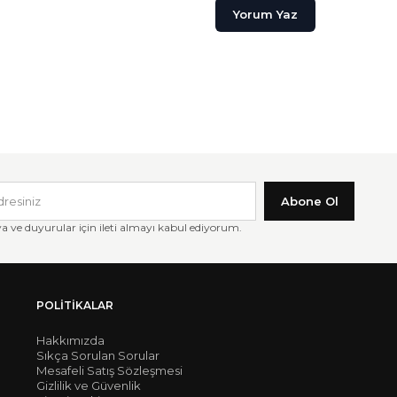
Yorum Yaz
Abone Ol
ve duyurular için ileti almayı kabul ediyorum.
POLITIKALAR
Hakkımızda
Sıkça Sorulan Sorular
Mesafeli Satış Sözleşmesi
Gizlilik ve Güvenlik