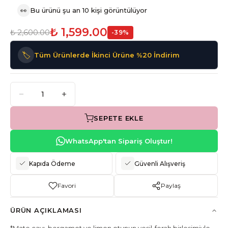
👀
Bu ürünü şu an 10 kişi görüntülüyor
₺ 1,599.00
₺ 2,600.00
-
39
%
🏷️
Tüm Ürünlerde İkinci Ürüne %20 İndirim
SEPETE EKLE
WhatsApp'tan Sipariş Oluştur!
Kapıda Ödeme
Güvenli Alışveriş
Favori
Paylaş
ÜRÜN AÇIKLAMASI