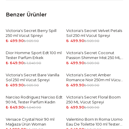
Benzer Ürünler
Victoria's Secret Berry Spill
-
45
%
Victoria's Secret Velvet Petals
-
45
%
250 ml Vücut Spreyi
Sol 250 ml Vücut Spreyi
₺ 499.90
₺ 499.90
₺ 909.90
₺ 909.90
Dior Homme Sport Edt 100 ml
-
38
%
Victoria's Secret Coconut
-
45
%
Tester Parfüm Erkek
Passion Shimmer Mist 250 ML
Vücut Spreyi
₺ 649.90
₺ 499.90
₺ 1,049.90
₺ 909.90
Victoria's Secret Bare Vanilla
-
45
%
Victoria's Secret Amber
-
45
%
Sol 250 ml Vücut Spreyi
Romance Noir 250m ml Vücut
Spreyi
₺ 499.90
₺ 499.90
₺ 909.90
₺ 909.90
Narciso Rodriguez Narciso Edt
-
38
%
Victoria's Secret Floral Boom
-
45
%
90 ML Tester Parfüm Kadın
250 ML Vücut Spreyi
₺ 649.90
₺ 499.90
₺ 1,049.90
₺ 909.90
Versace Crystal Noir 90 ml
-
27
%
Valentino Born In Roma Uomo
-
38
%
Mağaza Ürün Woman
Eau De Toilette 100 ml Tester