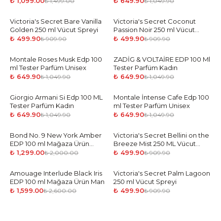
Parfüm Erkek
₺ 1,099.00
₺ 649.90
₺ 1,499.00
₺ 1,049.90
Victoria's Secret Bare Vanilla
-
45
%
Victoria's Secret Coconut
-
45
%
Golden 250 ml Vücut Spreyi
Passion Noir 250 ml Vücut
Spreyi
₺ 499.90
₺ 499.90
₺ 909.90
₺ 909.90
Montale Roses Musk Edp 100
-
38
%
ZADİG & VOLTAİRE EDP 100 Ml
-
38
%
ml Tester Parfüm Unisex
Tester Parfüm Kadın
₺ 649.90
₺ 649.90
₺ 1,049.90
₺ 1,049.90
Giorgio Armani Si Edp 100 ML
-
38
%
Montale İntense Cafe Edp 100
-
38
%
Tester Parfüm Kadın
ml Tester Parfüm Unisex
₺ 649.90
₺ 649.90
₺ 1,049.90
₺ 1,049.90
Bond No. 9 New York Amber
-
35
%
Victoria's Secret Bellini on the
-
45
%
EDP 100 ml Mağaza Ürün
Breeze Mist 250 ML Vücut
Unisex
Sprey
₺ 1,299.00
₺ 499.90
₺ 2,000.00
₺ 909.90
Amouage Interlude Black Iris
-
39
%
Victoria's Secret Palm Lagoon
-
45
%
EDP 100 ml Mağaza Ürün Man
250 ml Vücut Spreyi
₺ 1,599.00
₺ 499.90
₺ 2,600.00
₺ 909.90