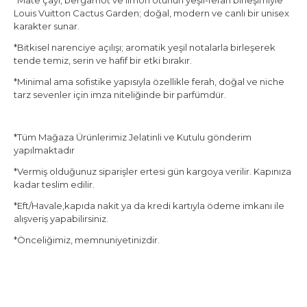
*Mate çayı, bergamot ve limon otunun yeşil-ferah birleşimiyle
Louis Vuitton Cactus Garden; doğal, modern ve canlı bir unisex
karakter sunar.
*Bitkisel narenciye açılışı; aromatik yeşil notalarla birleşerek
tende temiz, serin ve hafif bir etki bırakır.
*Minimal ama sofistike yapısıyla özellikle ferah, doğal ve niche
tarz sevenler için imza niteliğinde bir parfümdür.
*Tüm Mağaza Ürünlerimiz Jelatinli ve Kutulu gönderim
yapılmaktadır
*Vermiş olduğunuz siparişler ertesi gün kargoya verilir. Kapınıza
kadar teslim edilir.
*Eft/Havale,kapıda nakit ya da kredi kartıyla ödeme imkanı ile
alışveriş yapabilirsiniz.
*Önceliğimiz, memnuniyetinizdir.