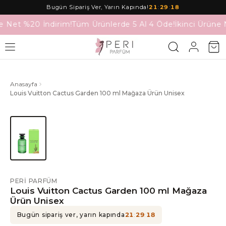
Bugün Sipariş Ver, Yarın Kapında!
21
:
29
:
18
e Net %20 İndirim!
Tüm Ürünlerde 5 Al 4 Öde!
İkinci Ürüne 
Anasayfa
Louis Vuitton Cactus Garden 100 ml Mağaza Ürün Unisex
PERI PARFÜM
Louis Vuitton Cactus Garden 100 ml Mağaza
Ürün Unisex
Bugün sipariş ver, yarın kapında
21
:
29
:
18