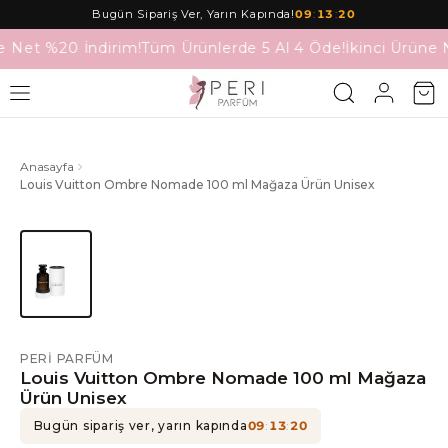
Bugün Sipariş Ver, Yarın Kapında!
09
:
13
:
20
e Net %20 İndirim!
Tüm Ürünlerde 5 Al 4 Öde!
İkinci Ürüne 
Anasayfa
Louis Vuitton Ombre Nomade 100 ml Mağaza Ürün Unisex
PERI PARFÜM
Louis Vuitton Ombre Nomade 100 ml Mağaza
Ürün Unisex
Bugün sipariş ver, yarın kapında
09
:
13
:
20