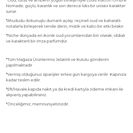
*Oud, tütsü ve amberin yoğun birleşimiyle Louis Vuitton Ombre
Nomade; güçlü, karanlık ve son derece lüks bir unisex karakter
sunar.
*Ahududu dokunuşlu dumanlı açılışı; reçineli oud ve baharatlı
notalarla birleşerek tende derin, mistik ve kalıcı bir etki bırakır.
*Niche dünyada en ikonik oud yorumlarından biri olarak, iddialı
ve karakterli bir imza parfümdür.
*Tüm Mağaza Ürünlerimiz Jelatinli ve Kutulu gönderim
yapılmaktadır
*Vermiş olduğunuz siparişler ertesi gün kargoya verilir. Kapınıza
kadar teslim edilir.
*Eft/Havale,kapıda nakit ya da kredi kartıyla ödeme imkanı ile
alışveriş yapabilirsiniz.
*Önceliğimiz, memnuniyetinizdir.