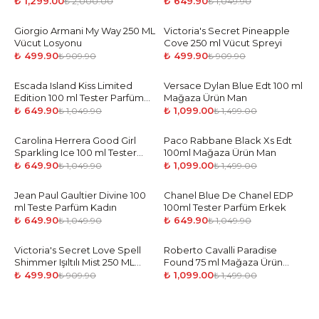
₺ 1,299.00
₺ 649.90
₺ 2,000.00
₺ 1,049.90
Giorgio Armani My Way 250 ML
-
45
%
Victoria's Secret Pineapple
-
45
%
Vücut Losyonu
Cove 250 ml Vücut Spreyi
₺ 499.90
₺ 499.90
₺ 909.90
₺ 909.90
Escada Island Kiss Limited
-
38
%
Versace Dylan Blue Edt 100 ml
-
27
%
Edition 100 ml Tester Parfüm
Mağaza Ürün Man
Kadın
₺ 649.90
₺ 1,099.00
₺ 1,049.90
₺ 1,499.00
Carolina Herrera Good Girl
-
38
%
Paco Rabbane Black Xs Edt
-
27
%
Sparkling Ice 100 ml Tester
100ml Mağaza Ürün Man
Parfüm Kadın
₺ 649.90
₺ 1,099.00
₺ 1,049.90
₺ 1,499.00
Jean Paul Gaultier Divine 100
-
38
%
Chanel Blue De Chanel EDP
-
38
%
ml Teste Parfüm Kadın
100ml Tester Parfüm Erkek
₺ 649.90
₺ 649.90
₺ 1,049.90
₺ 1,049.90
Victoria's Secret Love Spell
-
45
%
Roberto Cavalli Paradise
-
27
%
Shimmer Işıltılı Mist 250 ML
Found 75 ml Mağaza Ürün
Vücut Spreyi
Woman
₺ 499.90
₺ 1,099.00
₺ 909.90
₺ 1,499.00