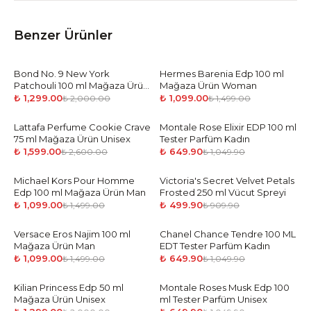
Benzer Ürünler
Bond No. 9 New York
-
35
%
Hermes Barenia Edp 100 ml
-
27
%
Patchouli 100 ml Mağaza Ürün
Mağaza Ürün Woman
Unisex
₺ 1,299.00
₺ 1,099.00
₺ 2,000.00
₺ 1,499.00
Lattafa Perfume Cookie Crave
-
39
%
Montale Rose Elixir EDP 100 ml
-
38
%
75 ml Mağaza Ürün Unisex
Tester Parfüm Kadın
₺ 1,599.00
₺ 649.90
₺ 2,600.00
₺ 1,049.90
Michael Kors Pour Homme
-
27
%
Victoria's Secret Velvet Petals
-
45
%
Edp 100 ml Mağaza Ürün Man
Frosted 250 ml Vücut Spreyi
₺ 1,099.00
₺ 499.90
₺ 1,499.00
₺ 909.90
Versace Eros Najim 100 ml
-
27
%
Chanel Chance Tendre 100 ML
-
38
%
Mağaza Ürün Man
EDT Tester Parfüm Kadın
₺ 1,099.00
₺ 649.90
₺ 1,499.00
₺ 1,049.90
Kilian Princess Edp 50 ml
-
35
%
Montale Roses Musk Edp 100
-
38
%
Mağaza Ürün Unisex
ml Tester Parfüm Unisex