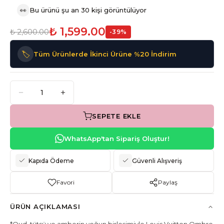
👀
Bu ürünü şu an 30 kişi görüntülüyor
₺ 1,599.00
₺ 2,600.00
-
39
%
🏷️
Tüm Ürünlerde İkinci Ürüne %20 İndirim
SEPETE EKLE
WhatsApp'tan Sipariş Oluştur!
Kapıda Ödeme
Güvenli Alışveriş
Favori
Paylaş
ÜRÜN AÇIKLAMASI