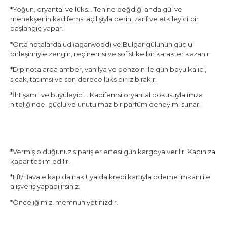
*Yoğun, oryantal ve lüks… Tenine değdiği anda gül ve
menekşenin kadifemsi açılışıyla derin, zarif ve etkileyici bir
başlangıç yapar.
*Orta notalarda ud (agarwood) ve Bulgar gülünün güçlü
birleşimiyle zengin, reçinemsi ve sofistike bir karakter kazanır.
*Dip notalarda amber, vanilya ve benzoin ile gün boyu kalıcı,
sıcak, tatlımsı ve son derece lüks bir iz bırakır.
*İhtişamlı ve büyüleyici… Kadifemsi oryantal dokusuyla imza
niteliğinde, güçlü ve unutulmaz bir parfüm deneyimi sunar.
*Vermiş olduğunuz siparişler ertesi gün kargoya verilir. Kapınıza
kadar teslim edilir.
*Eft/Havale,kapıda nakit ya da kredi kartıyla ödeme imkanı ile
alışveriş yapabilirsiniz.
*Önceliğimiz, memnuniyetinizdir.