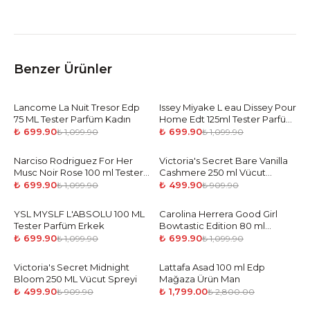
Benzer Ürünler
Lancome La Nuit Tresor Edp
-
36
%
Issey Miyake L eau Dissey Pour
-
36
%
75 ML Tester Parfüm Kadın
Home Edt 125ml Tester Parfüm
Erkek
₺ 699.90
₺ 699.90
₺ 1,099.90
₺ 1,099.90
Narciso Rodriguez For Her
-
36
%
Victoria's Secret Bare Vanilla
-
45
%
Musc Noir Rose 100 ml Tester
Cashmere 250 ml Vücut
Parfüm Kadın
Spreyi
₺ 699.90
₺ 499.90
₺ 1,099.90
₺ 909.90
YSL MYSLF L'ABSOLU 100 ML
-
36
%
Carolina Herrera Good Girl
-
36
%
Tester Parfüm Erkek
Bowtastic Edition 80 ml
Mağaz Ürün Woman
₺ 699.90
₺ 699.90
₺ 1,099.90
₺ 1,099.90
Victoria's Secret Midnight
-
45
%
Lattafa Asad 100 ml Edp
-
36
%
Bloom 250 ML Vücut Spreyi
Mağaza Ürün Man
₺ 499.90
₺ 1,799.00
₺ 909.90
₺ 2,800.00