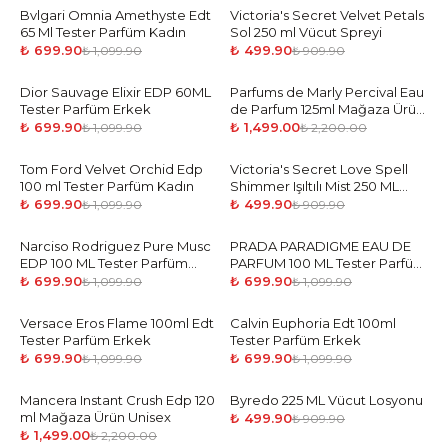
Bvlgari Omnia Amethyste Edt
-
36
%
Victoria's Secret Velvet Petals
-
45
%
65 Ml Tester Parfüm Kadın
Sol 250 ml Vücut Spreyi
₺ 699.90
₺ 499.90
₺ 1,099.90
₺ 909.90
Dior Sauvage Elixir EDP 60ML
-
36
%
Parfums de Marly Percival Eau
-
32
%
Tester Parfüm Erkek
de Parfum 125ml Mağaza Ürün
Man
₺ 699.90
₺ 1,499.00
₺ 1,099.90
₺ 2,200.00
Tom Ford Velvet Orchid Edp
-
36
%
Victoria's Secret Love Spell
-
45
%
100 ml Tester Parfüm Kadın
Shimmer Işıltılı Mist 250 ML
Vücut Spreyi
₺ 699.90
₺ 499.90
₺ 1,099.90
₺ 909.90
Narciso Rodriguez Pure Musc
-
36
%
PRADA PARADIGME EAU DE
-
36
%
EDP 100 ML Tester Parfüm
PARFUM 100 ML Tester Parfüm
Kadın
Erkek
₺ 699.90
₺ 699.90
₺ 1,099.90
₺ 1,099.90
Versace Eros Flame 100ml Edt
-
36
%
Calvin Euphoria Edt 100ml
-
36
%
Tester Parfüm Erkek
Tester Parfüm Erkek
₺ 699.90
₺ 699.90
₺ 1,099.90
₺ 1,099.90
Mancera Instant Crush Edp 120
-
32
%
Byredo 225 ML Vücut Losyonu
-
45
%
ml Mağaza Ürün Unisex
₺ 499.90
₺ 909.90
₺ 1,499.00
₺ 2,200.00