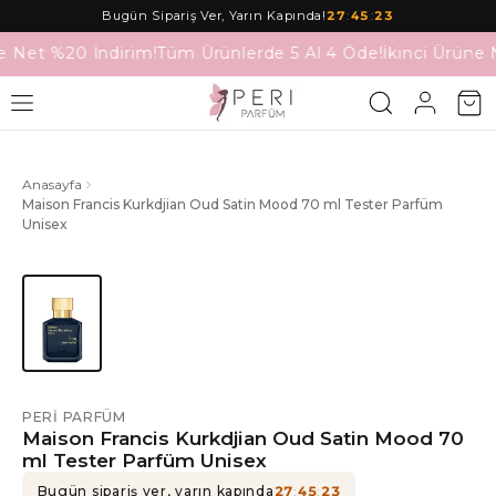
Bugün Sipariş Ver, Yarın Kapında!
27
:
45
:
23
e Net %20 İndirim!
Tüm Ürünlerde 5 Al 4 Öde!
İkinci Ürüne 
Anasayfa
Maison Francis Kurkdjian Oud Satin Mood 70 ml Tester Parfüm
Unisex
PERI PARFÜM
Maison Francis Kurkdjian Oud Satin Mood 70
ml Tester Parfüm Unisex
Bugün sipariş ver, yarın kapında
27
:
45
:
23