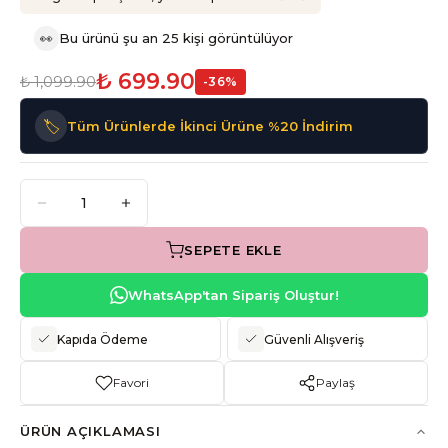
👀
Bu ürünü şu an 25 kişi görüntülüyor
₺ 699.90
₺ 1,099.90
-
36
%
🏷️
Tüm Ürünlerde İkinci Ürüne %20 İndirim
SEPETE EKLE
WhatsApp'tan Sipariş Oluştur!
Kapıda Ödeme
Güvenli Alışveriş
Favori
Paylaş
ÜRÜN AÇIKLAMASI