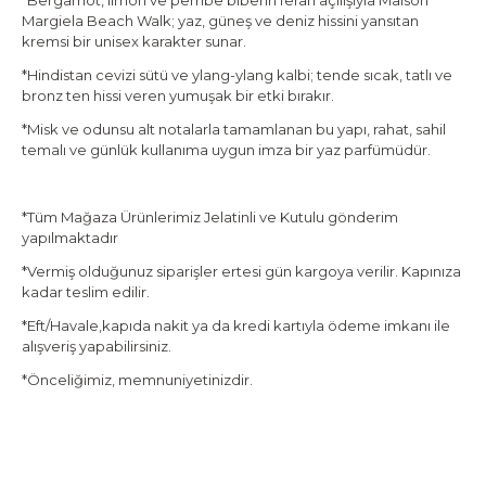
*Bergamot, limon ve pembe biberin ferah açılışıyla Maison
Margiela Beach Walk; yaz, güneş ve deniz hissini yansıtan
kremsi bir unisex karakter sunar.
*Hindistan cevizi sütü ve ylang-ylang kalbi; tende sıcak, tatlı ve
bronz ten hissi veren yumuşak bir etki bırakır.
*Misk ve odunsu alt notalarla tamamlanan bu yapı, rahat, sahil
temalı ve günlük kullanıma uygun imza bir yaz parfümüdür.
*Tüm Mağaza Ürünlerimiz Jelatinli ve Kutulu gönderim
yapılmaktadır
*Vermiş olduğunuz siparişler ertesi gün kargoya verilir. Kapınıza
kadar teslim edilir.
*Eft/Havale,kapıda nakit ya da kredi kartıyla ödeme imkanı ile
alışveriş yapabilirsiniz.
*Önceliğimiz, memnuniyetinizdir.