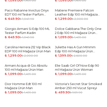
₺ 1,099.00
₺ 1,099.00
₺ 1,499.00
₺ 1,499.00
Paco Rabanne Invictus Onyx
-
38
%
Matiere Premiere Falcon
-
35
%
EDT 100 ml Tester Parfüm
Leather Edp 100 ml Mağaza
Erkek
Ürün Unisex
₺ 649.90
₺ 1,299.00
₺ 1,049.90
₺ 2,000.00
Giorgio Armani Si Edp 100 ML
-
38
%
Dolce Gabbana The Only One
-
27
%
Tester Parfüm Kadın
2 Edp 100 ml Mağaza Ürün
Woman
₺ 649.90
₺ 1,099.00
₺ 1,049.90
₺ 1,499.00
Carolina Herrera 212 Vip Black
-
35
%
Juliette Has A Gun Mmmm
-
39
%
EDP 100 ml Mağaza Ürün Man
Edp 100 ml Mağaza Ürün
Unisex
₺ 1,299.00
₺ 1,599.00
₺ 2,000.00
₺ 2,600.00
Armani Acqua di Gio Absolu
-
27
%
Elie Saab Girl Of Now Edp 90
-
27
%
100 ml Mağaza Ürün Man
ml Mağaza Ürün Woman
₺ 1,099.00
₺ 1,099.00
₺ 1,499.00
₺ 1,499.00
Dior Homme Edt 100 ml
-
27
%
Victoria's Secret Star Smoked
-
45
%
Mağaza Ürün Man
Amber 250 ml Vücut Spreyi
₺ 1,099.00
₺ 499.90
₺ 1,499.00
₺ 909.90