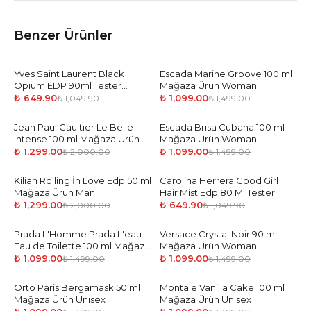
Benzer Ürünler
Yves Saint Laurent Black
-
38
%
Escada Marine Groove 100 ml
-
27
%
Opıum EDP 90ml Tester
Mağaza Ürün Woman
Parfüm Kadın
₺ 649.90
₺ 1,099.00
₺ 1,049.90
₺ 1,499.00
Jean Paul Gaultier Le Belle
-
35
%
Escada Brisa Cubana 100 ml
-
27
%
Intense 100 ml Mağaza Ürün
Mağaza Ürün Woman
Woman
₺ 1,299.00
₺ 1,099.00
₺ 2,000.00
₺ 1,499.00
Kilian Rolling İn Love Edp 50 ml
-
35
%
Carolina Herrera Good Girl
-
38
%
Mağaza Ürün Man
Hair Mist Edp 80 Ml Tester
Parfüm Kadın
₺ 1,299.00
₺ 649.90
₺ 2,000.00
₺ 1,049.90
Prada L'Homme Prada L'eau
-
27
%
Versace Crystal Noir 90 ml
-
27
%
Eau de Toilette 100 ml Mağaza
Mağaza Ürün Woman
Ürün Man
₺ 1,099.00
₺ 1,099.00
₺ 1,499.00
₺ 1,499.00
Orto Paris Bergamask 50 ml
-
27
%
Montale Vanilla Cake 100 ml
-
27
%
Mağaza Ürün Unisex
Mağaza Ürün Unisex