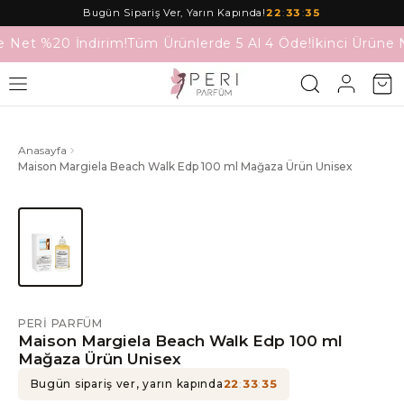
Bugün Sipariş Ver, Yarın Kapında!
22
:
33
:
35
e Net %20 İndirim!
Tüm Ürünlerde 5 Al 4 Öde!
İkinci Ürüne 
Anasayfa
Maison Margiela Beach Walk Edp 100 ml Mağaza Ürün Unisex
PERI PARFÜM
Maison Margiela Beach Walk Edp 100 ml
Mağaza Ürün Unisex
Bugün sipariş ver, yarın kapında
22
:
33
:
35