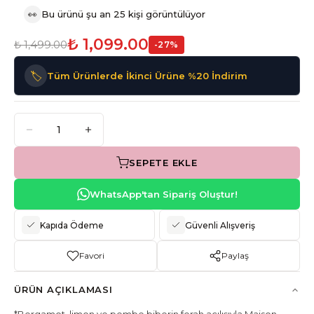
👀
Bu ürünü şu an 25 kişi görüntülüyor
₺ 1,099.00
₺ 1,499.00
-
27
%
🏷️
Tüm Ürünlerde İkinci Ürüne %20 İndirim
SEPETE EKLE
WhatsApp'tan Sipariş Oluştur!
Kapıda Ödeme
Güvenli Alışveriş
Favori
Paylaş
ÜRÜN AÇIKLAMASI