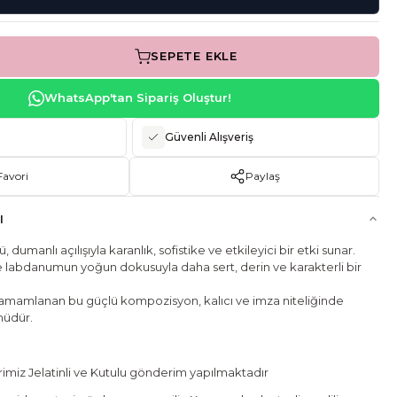
SEPETE EKLE
WhatsApp'tan Sipariş Oluştur!
Güvenli Alışveriş
Favori
Paylaş
I
, dumanlı açılışıyla karanlık, sofistike ve etkileyici bir etki sunar.
ve labdanumun yoğun dokusuyla daha sert, derin ve karakterli bir
tamamlanan bu güçlü kompozisyon, kalıcı ve imza niteliğinde
müdür.
miz Jelatinli ve Kutulu gönderim yapılmaktadır