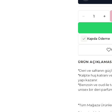
Kapıda Ödeme
ÜRÜN AÇIKLAMAS
*Deri ve safranın güçlü
*Kalpte huş katranı 
yapı kazanır.
*Benzoin ve oud ile 
unisex bir deri parfü
*Tüm Mağaza Ürünleri