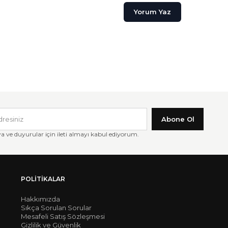
Yorum Yaz
Abone Ol
ve duyurular için ileti almayı kabul ediyorum.
POLITIKALAR
Hakkımızda
Sıkça Sorulan Sorular
Mesafeli Satış Sözleşmesi
Gizlilik ve Güvenlik