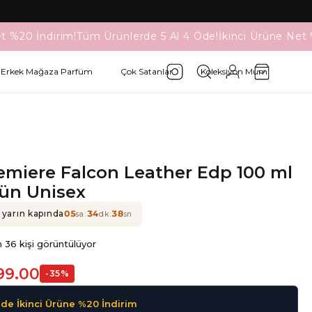
t %20 İndirim!
Tüm Ürünlerde 5 Al 4 Öde!
İkinci Ürüne Net 
Erkek Mağaza Parfüm
Çok Satanlar
Koleksiyon Mum
emiere Falcon Leather Edp 100 ml
ün Unisex
 yarın kapında
05
:
34
:
38
sa
dk
sn
 36 kişi görüntülüyor
299.00
-
35
%
de İkinci Ürüne %20 İndirim