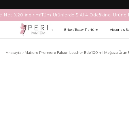
e Net %20 İndirim!
Tüm Ürünlerde 5 Al 4 Öde!
İkinci Ürüne 
Kadın Tester Parfüm
Erkek Tester Parfüm
Victoria's S
Anasayfa
Matiere Premiere Falcon Leather Edp 100 ml Mağaza Ürün 