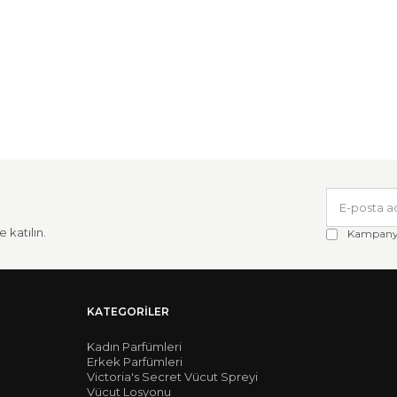
 katılın.
Kampanya 
KATEGORILER
Kadın Parfümleri
Erkek Parfümleri
Victoria's Secret Vücut Spreyi
Vücut Losyonu