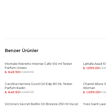
Benzer Ürünler
Montale Ristretto Intense Cafe 100 ml Tester
-
38
%
Lattafa Asad 
-
39
%
Parfüm Unisex
₺ 1,599.00
₺ 2,
₺ 649.90
₺ 1,049.90
Carolina Herrera Good Girl Edp 80 ML Tester
-
38
%
Chanel Allure 
-
27
%
Parfüm Kadın
Woman
₺ 649.90
₺ 1,099.00
₺ 1,049.90
₺ 1,
Victoria's Secret Bellini On Breeze 250 ml Vücut
-
45
%
Yves Saint Lau
-
38
%