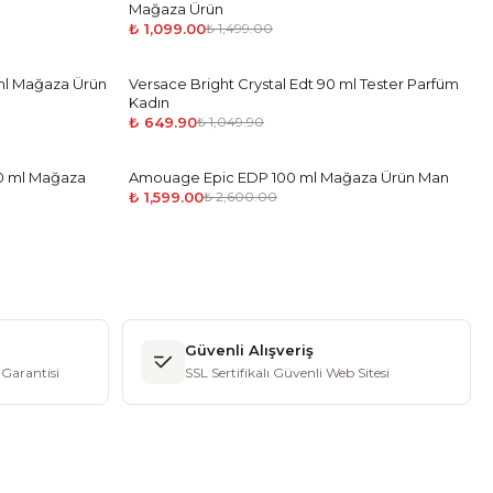
Mağaza Ürün
₺ 1,099.00
₺ 1,499.00
 ml Mağaza Ürün
Versace Bright Crystal Edt 90 ml Tester Parfüm
-
38
%
Kadın
₺ 649.90
₺ 1,049.90
0 ml Mağaza
Amouage Epic EDP 100 ml Mağaza Ürün Man
-
39
%
₺ 1,599.00
₺ 2,600.00
Güvenli Alışveriş
Garantisi
SSL Sertifikalı Güvenli Web Sitesi