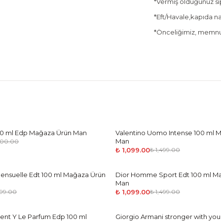
*Vermiş olduğunuz sipa
*Eft/Havale,kapıda nak
*Önceliğimiz, memnun
100 ml Edp Mağaza Ürün Man
Valentino Uomo Intense 100 ml 
-
27
%
Man
600.00
₺ 1,099.00
₺ 1,499.00
Sensuelle Edt 100 ml Mağaza Ürün
Dior Homme Sport Edt 100 ml M
-
27
%
Man
₺ 1,099.00
499.00
₺ 1,499.00
rent Y Le Parfum Edp 100 ml
Giorgio Armani stronger with yo
-
38
%