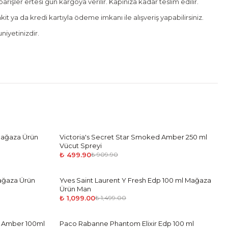
rişler ertesi gün kargoya verilir. Kapınıza kadar teslim edilir.
it ya da kredi kartıyla ödeme imkanı ile alışveriş yapabilirsiniz.
iyetinizdir.
Mağaza Ürün
Victoria's Secret Star Smoked Amber 250 ml
-
45
%
Vücut Spreyi
₺ 499.90
₺ 909.90
ağaza Ürün
Yves Saint Laurent Y Fresh Edp 100 ml Mağaza
-
27
%
Ürün Man
₺ 1,099.00
₺ 1,499.00
u Amber 100ml
Paco Rabanne Phantom Elixir Edp 100 ml
-
27
%