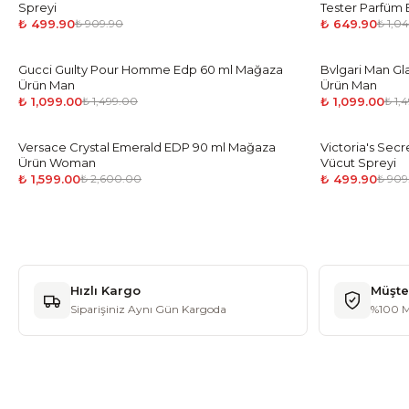
Spreyi
Tester Parfüm 
₺ 499.90
₺ 649.90
₺ 909.90
₺ 1,0
Gucci Guılty Pour Homme Edp 60 ml Mağaza
-
27
%
Bvlgari Man Gl
-
27
%
Ürün Man
Ürün Man
₺ 1,099.00
₺ 1,099.00
₺ 1,499.00
₺ 1,
Versace Crystal Emerald EDP 90 ml Mağaza
-
39
%
Victoria's Sec
-
45
%
Ürün Woman
Vücut Spreyi
₺ 1,599.00
₺ 499.90
₺ 2,600.00
₺ 909
Hızlı Kargo
Müşte
Siparişiniz Aynı Gün Kargoda
%100 M