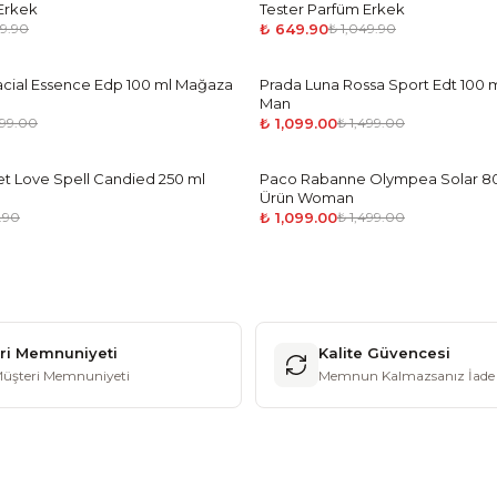
Erkek
Tester Parfüm Erkek
₺ 649.90
49.90
₺ 1,049.90
acial Essence Edp 100 ml Mağaza
Prada Luna Rossa Sport Edt 100
-
27
%
Man
₺ 1,099.00
499.00
₺ 1,499.00
ret Love Spell Candied 250 ml
Paco Rabanne Olympea Solar 8
-
27
%
Ürün Woman
₺ 1,099.00
.90
₺ 1,499.00
ri Memnuniyeti
Kalite Güvencesi
üşteri Memnuniyeti
Memnun Kalmazsanız İade 