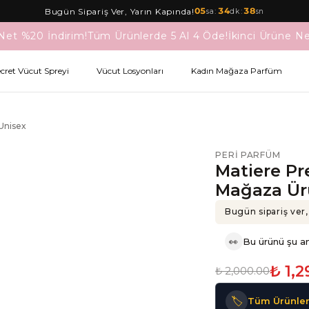
05
:
34
:
38
Bugün Sipariş Ver, Yarın Kapında!
sa
dk
sn
Net %20 İndirim!
Tüm Ürünlerde 5 Al 4 Öde!
İkinci Ürüne Ne
ecret Vücut Spreyi
Vücut Losyonları
Kadın Mağaza Parfüm
Unisex
PERI PARFÜM
Matiere Pr
Mağaza Ür
Bugün sipariş ver,
👀
Bu ürünü şu an
₺ 1,
₺ 2,000.00
🏷️
Tüm Ürünler