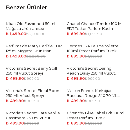
Benzer Ürünler
Kilian Old Fashioned 50 ml
-
32
%
Chanel Chance Tendre 100 ML
-
36
%
Mağaza Ürün Unisex
EDT Tester Parfüm Kadın
₺ 1,499.00
₺ 699.90
₺ 2,200.00
₺ 1,099.90
Parfums de Marly Carlisle EDP
-
32
%
Hermes H24 Eau de toilette
-
36
%
125 ml Mağaza Ürün Man
100ml Tester Parfüm Erkek
₺ 1,499.00
₺ 699.90
₺ 2,200.00
₺ 1,099.90
Victoria's Secret Berry Spill
-
45
%
Victoria's Secret Daring
-
45
%
250 ml Vücut Spreyi
Peach Daisy 250 ml Vücut
Spreyi
₺ 499.90
₺ 499.90
₺ 909.90
₺ 909.90
Victoria's Secret Floral Boom
-
45
%
Maison Francis Kurkdjian
-
45
%
250 ML Vücut Spreyi
Baccarat Rouge 540 70 ML
Vücut Losyonu
₺ 499.90
₺ 499.90
₺ 909.90
₺ 909.90
Victoria's Secret Bare Vanilla
-
45
%
Givenchy Blue Label Edt 100ml
-
36
%
Cashmere 250 ml Vücut
Tester Parfüm Erkek
Spreyi
₺ 499.90
₺ 699.90
₺ 909.90
₺ 1,099.90