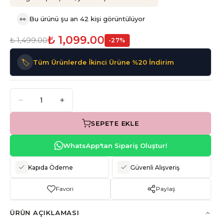
👀
Bu ürünü şu an 42 kişi görüntülüyor
₺ 1,099.00
₺ 1,499.00
-
27
%
🏷️
Tüm Ürünlerde İkinci Ürüne %20 İndirim
SEPETE EKLE
WhatsApp'tan Sipariş Oluştur!
Kapıda Ödeme
Güvenli Alışveriş
Favori
Paylaş
ÜRÜN AÇIKLAMASI