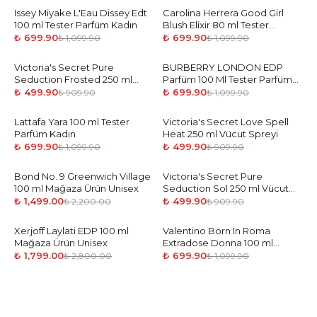
Issey Miyake L'Eau Dissey Edt
-
36
%
Carolina Herrera Good Girl
-
36
%
100 ml Tester Parfüm Kadın
Blush Elixir 80 ml Tester
Parfüm Kadın
₺ 699.90
₺ 699.90
₺ 1,099.90
₺ 1,099.90
Victoria's Secret Pure
-
45
%
BURBERRY LONDON EDP
-
36
%
Seduction Frosted 250 ml
Parfüm 100 Ml Tester Parfüm
Vücut Spreyi
Kadın
₺ 499.90
₺ 699.90
₺ 909.90
₺ 1,099.90
Lattafa Yara 100 ml Tester
-
36
%
Victoria's Secret Love Spell
-
45
%
Parfüm Kadın
Heat 250 ml Vücut Spreyi
₺ 699.90
₺ 499.90
₺ 1,099.90
₺ 909.90
Bond No. 9 Greenwich Village
-
32
%
Victoria's Secret Pure
-
45
%
100 ml Mağaza Ürün Unisex
Seduction Sol 250 ml Vücut
Spreyi
₺ 1,499.00
₺ 499.90
₺ 2,200.00
₺ 909.90
Xerjoff Laylati EDP 100 ml
-
36
%
Valentino Born In Roma
-
36
%
Mağaza Ürün Unisex
Extradose Donna 100 ml
Tester Parfüm Kadın
₺ 1,799.00
₺ 699.90
₺ 2,800.00
₺ 1,099.90