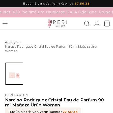
Bugün Sipariş Ver, Yarın Kapında!
27
:
56
:
33
e Net %20 İndirim!
Tüm Ürünlerde 5 Al 4 Öde!
İkinci Ürüne 
Anasayfa
Narciso Rodriguez Cristal Eau de Parfum 90 ml Mağaza Ürün
Woman
PERI PARFÜM
Narciso Rodriguez Cristal Eau de Parfum 90
ml Mağaza Ürün Woman
Bugün sipariş ver, yarın kapında
27
:
56
:
33