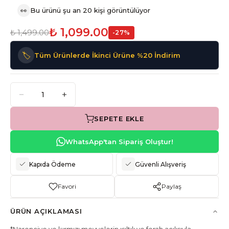
👀
Bu ürünü şu an 20 kişi görüntülüyor
₺ 1,099.00
₺ 1,499.00
-
27
%
🏷️
Tüm Ürünlerde İkinci Ürüne %20 İndirim
SEPETE EKLE
WhatsApp'tan Sipariş Oluştur!
Kapıda Ödeme
Güvenli Alışveriş
Favori
Paylaş
ÜRÜN AÇIKLAMASI