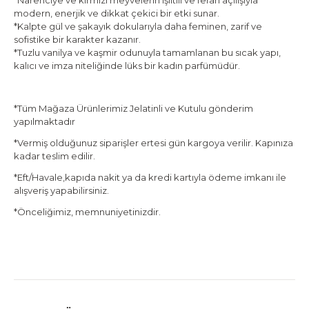
*Narenciye ve kırmızı meyvelerin ışıltılı ve ferah açılışıyla
modern, enerjik ve dikkat çekici bir etki sunar.
*Kalpte gül ve şakayık dokularıyla daha feminen, zarif ve
sofistike bir karakter kazanır.
*Tuzlu vanilya ve kaşmir odunuyla tamamlanan bu sıcak yapı,
kalıcı ve imza niteliğinde lüks bir kadın parfümüdür.
*Tüm Mağaza Ürünlerimiz Jelatinli ve Kutulu gönderim
yapılmaktadır
*Vermiş olduğunuz siparişler ertesi gün kargoya verilir. Kapınıza
kadar teslim edilir.
*Eft/Havale,kapıda nakit ya da kredi kartıyla ödeme imkanı ile
alışveriş yapabilirsiniz.
*Önceliğimiz, memnuniyetinizdir.