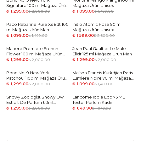
Bond No. 9 New York
Montale Mango Manga 100 ml
Signature 100 ml Mağaza Ürün
Mağaza Ürün Unisex
Unisex
₺ 1,299.00
₺ 1,099.00
₺ 2,000.00
₺ 1,499.00
Paco Rabanne Pure Xs Edt 100
-
27
%
Initio Atomic Rose 90 ml
-
39
%
ml Mağaza Ürün Man
Mağaza Ürün Unisex
₺ 1,099.00
₺ 1,599.00
₺ 1,499.00
₺ 2,600.00
Matiere Premiere French
-
35
%
Jean Paul Gaultier Le Male
-
35
%
Flower 100 ml Mağaza Ürün
Elixir 125 ml Mağaza Ürün Man
Unisex
₺ 1,299.00
₺ 1,299.00
₺ 2,000.00
₺ 2,000.00
Bond No. 9 New York
-
35
%
Maison Francis Kurkdjian Paris
-
27
%
Patchouli 100 ml Mağaza Ürün
Lumiere Noire 70 ml Mağaza
Unisex
Ürün Woman
₺ 1,299.00
₺ 1,099.00
₺ 2,000.00
₺ 1,499.00
Snowy Zoologist Snowy Owl
-
35
%
Lancome Idole Edp 75 ML
-
38
%
Extrait De Parfum 60ml
Tester Parfüm Kadın
Mağaza Ürün Unisex
₺ 1,299.00
₺ 649.90
₺ 2,000.00
₺ 1,049.90