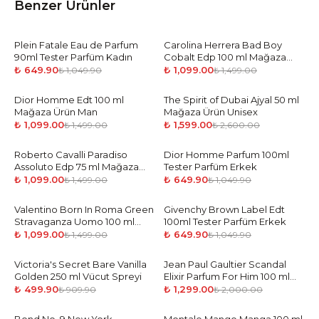
Benzer Ürünler
Plein Fatale Eau de Parfum
-
38
%
Carolina Herrera Bad Boy
-
27
%
90ml Tester Parfüm Kadın
Cobalt Edp 100 ml Mağaza
Ürün Man
₺ 649.90
₺ 1,099.00
₺ 1,049.90
₺ 1,499.00
Dior Homme Edt 100 ml
-
27
%
The Spirit of Dubai Ajyal 50 ml
-
39
%
Mağaza Ürün Man
Mağaza Ürün Unisex
₺ 1,099.00
₺ 1,599.00
₺ 1,499.00
₺ 2,600.00
Roberto Cavalli Paradiso
-
27
%
Dior Homme Parfum 100ml
-
38
%
Assoluto Edp 75 ml Mağaza
Tester Parfüm Erkek
Ürün Woman
₺ 1,099.00
₺ 649.90
₺ 1,499.00
₺ 1,049.90
Valentino Born In Roma Green
-
27
%
Givenchy Brown Label Edt
-
38
%
Stravaganza Uomo 100 ml
100ml Tester Parfüm Erkek
Mağaza Ürün Man
₺ 1,099.00
₺ 649.90
₺ 1,499.00
₺ 1,049.90
Victoria's Secret Bare Vanilla
-
45
%
Jean Paul Gaultier Scandal
-
35
%
Golden 250 ml Vücut Spreyi
Elixir Parfum For Him 100 ml
Mağaza Ürün Man
₺ 499.90
₺ 1,299.00
₺ 909.90
₺ 2,000.00
-
35
%
-
27
%