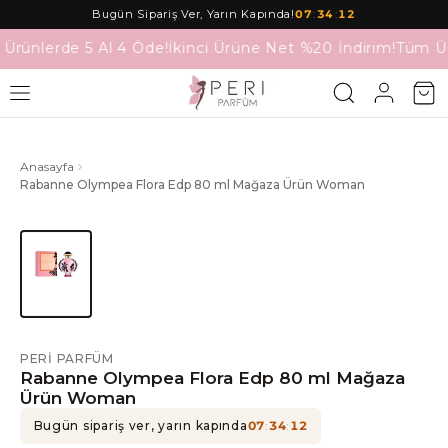
Bugün Sipariş Ver, Yarın Kapında!
07
:
34
:
12
Ürünlerde 5 Al 4 Öde!
İkinci Ürüne Net %20 İndirim!
Tüm Ür
Anasayfa
Rabanne Olympea Flora Edp 80 ml Mağaza Ürün Woman
PERI PARFÜM
Rabanne Olympea Flora Edp 80 ml Mağaza
Ürün Woman
Bugün sipariş ver, yarın kapında
07
:
34
:
12