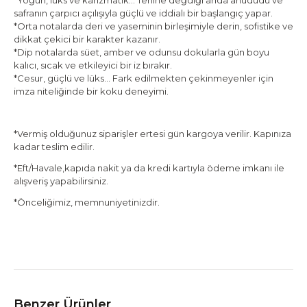
*Yoğun, lüks ve karizmatik… Tenine değdiği anda ahududu ve
safranın çarpıcı açılışıyla güçlü ve iddialı bir başlangıç yapar.
*Orta notalarda deri ve yaseminin birleşimiyle derin, sofistike ve
dikkat çekici bir karakter kazanır.
*Dip notalarda süet, amber ve odunsu dokularla gün boyu
kalıcı, sıcak ve etkileyici bir iz bırakır.
*Cesur, güçlü ve lüks… Fark edilmekten çekinmeyenler için
imza niteliğinde bir koku deneyimi.
*Vermiş olduğunuz siparişler ertesi gün kargoya verilir. Kapınıza
kadar teslim edilir.
*Eft/Havale,kapıda nakit ya da kredi kartıyla ödeme imkanı ile
alışveriş yapabilirsiniz.
*Önceliğimiz, memnuniyetinizdir.
Benzer Ürünler