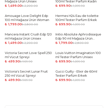
Mağaza Ürün Unisex
100ml Tester Parfüm Kadın
₺ 1,499.00
₺ 699.90
₺ 2,200.00
₺ 1,099.90
Amouage Love Delight Edp
-
36
%
Hermes H24 Eau de toilette
-
36
%
100 ml Mağaza Ürün Woman
100ml Tester Parfüm Erkek
₺ 1,799.00
₺ 699.90
₺ 2,800.00
₺ 1,099.90
Mancera Instant Crush Edp 120
-
32
%
Initio Absolute Aphrodisiaque
-
36
%
ml Mağaza Ürün Unisex
Edp 90 ml Mağaza Ürün
Unisex
₺ 1,499.00
₺ 1,799.00
₺ 2,200.00
₺ 2,800.00
Victoria Secret Love Spell 250
-
45
%
Louis Vuitton Imagination 100
-
36
%
ml Vücut Spreyi
ml Tester Parfüm Unisex
₺ 499.90
₺ 699.90
₺ 909.90
₺ 1,099.90
Victoria's Secret Lunar Fruit
-
45
%
Gucci Guilty - Elixir de 60ml
-
36
%
250 ml Vücut Spreyi
Tester Parfüm Erkek
₺ 499.90
₺ 699.90
₺ 909.90
₺ 1,099.90