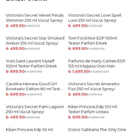
Victoria's Secret Velvet Petals
-
45
%
Victoria's Secret Love Spell
-
45
%
Shimmer 250 ml Vücut Spreyi
Luxe 250 ml Vücut Spreyi
₺ 499.90
₺ 499.90
₺ 909.90
₺ 909.90
Victoria's Secret Star Smoked
-
45
%
Tom Ford Noir EDP 100ml
-
36
%
Amber 250 ml Vücut Spreyi
Tester Parfüm Erkek
₺ 499.90
₺ 699.90
₺ 909.90
₺ 1,099.90
Yves Saint Laurent Myself
-
36
%
Parfums de Marly Carlisle EDP
-
32
%
100ml Tester Parfüm Erkek
125 ml Mağaza Ürün Man
₺ 699.90
₺ 1,499.00
₺ 1,099.90
₺ 2,200.00
Carolina Herrera Good Girl
-
36
%
Victoria's Secret Amaretto
-
45
%
Bowtastic Edition 80 ml Tester
Fizz 250 ml Vücut Spreyi
Parfüm Kadın
₺ 699.90
₺ 499.90
₺ 1,099.90
₺ 909.90
Victoria's Secret Palm Lagoon
-
45
%
Kilian Princess Edp 100 ml
-
36
%
250 ml Vücut Spreyi
Tester Parfüm Unisex
₺ 499.90
₺ 699.90
₺ 909.90
₺ 1,099.90
Kilian Princess Edp 50 ml
-
32
%
Dolce Gabbana The Only One
-
36
%