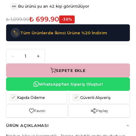
👀
Bu ürünü şu an 42 kişi görüntülüyor
₺ 699.90
₺ 1,099.90
-
36
%
🏷️
Tüm Ürünlerde İkinci Ürüne %20 İndirim
SEPETE EKLE
WhatsApp'tan Sipariş Oluştur!
Kapıda Ödeme
Güvenli Alışveriş
Favori
Paylaş
ÜRÜN AÇIKLAMASI