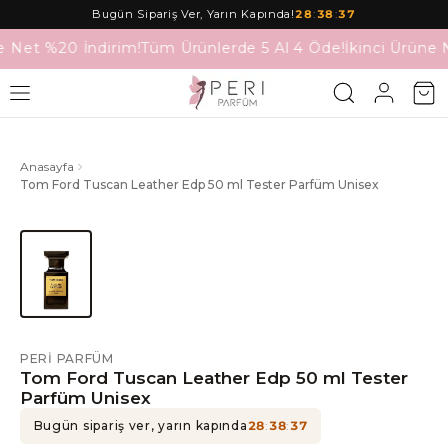
Bugün Sipariş Ver, Yarın Kapında!
28
:
38
:
37
e Net %20 İndirim!
Tüm Ürünlerde 5 Al 4 Öde!
İkinci Ürüne 
Anasayfa
Tom Ford Tuscan Leather Edp 50 ml Tester Parfüm Unisex
PERI PARFÜM
Tom Ford Tuscan Leather Edp 50 ml Tester
Parfüm Unisex
Bugün sipariş ver, yarın kapında
28
:
38
:
37