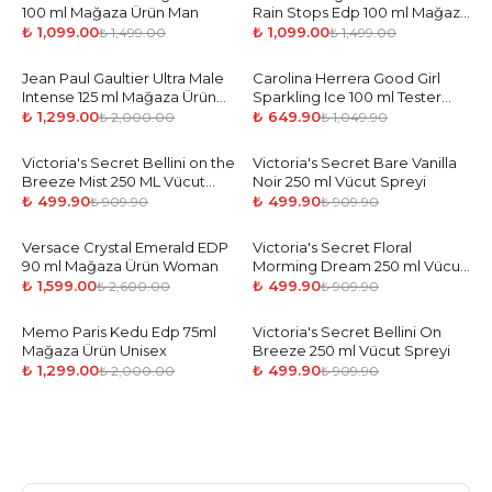
100 ml Mağaza Ürün Man
Rain Stops Edp 100 ml Mağaza
Ürün Man
₺ 1,099.00
₺ 1,099.00
₺ 1,499.00
₺ 1,499.00
Jean Paul Gaultier Ultra Male
-
35
%
Carolina Herrera Good Girl
-
38
%
Intense 125 ml Mağaza Ürün
Sparkling Ice 100 ml Tester
Man
Parfüm Kadın
₺ 1,299.00
₺ 649.90
₺ 2,000.00
₺ 1,049.90
Victoria's Secret Bellini on the
-
45
%
Victoria's Secret Bare Vanilla
-
45
%
Breeze Mist 250 ML Vücut
Noir 250 ml Vücut Spreyi
Sprey
₺ 499.90
₺ 499.90
₺ 909.90
₺ 909.90
Versace Crystal Emerald EDP
-
39
%
Victoria's Secret Floral
-
45
%
90 ml Mağaza Ürün Woman
Morming Dream 250 ml Vücut
Spreyi
₺ 1,599.00
₺ 499.90
₺ 2,600.00
₺ 909.90
Memo Paris Kedu Edp 75ml
-
35
%
Victoria's Secret Bellini On
-
45
%
Mağaza Ürün Unisex
Breeze 250 ml Vücut Spreyi
₺ 1,299.00
₺ 499.90
₺ 2,000.00
₺ 909.90