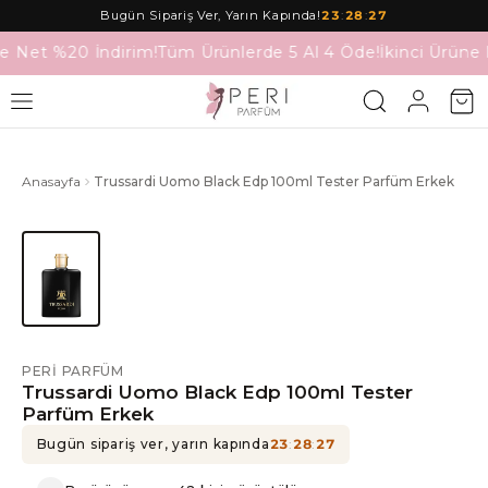
Bugün Sipariş Ver, Yarın Kapında!
23
:
28
:
27
ne Net %20 İndirim!
Tüm Ürünlerde 5 Al 4 Öde!
İkinci Ürüne 
Anasayfa
Trussardi Uomo Black Edp 100ml Tester Parfüm Erkek
PERI PARFÜM
Trussardi Uomo Black Edp 100ml Tester
Parfüm Erkek
Bugün sipariş ver, yarın kapında
23
:
28
:
27