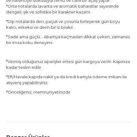
ve narenciye dokusuyla temiz ve canlı bir açılış yapar.
*Orta notalarda lavanta ve aromatik baharatlar sayesinde
dengeli, şık ve sofistike bir karakter kazanır.
*Dip notalarda deri, paçuli ve yosunla birleşerek gün boyu
kalıcı, erkeksi ve derin bir iz bırakır.
*Sade ama güçlü… Abartıya kaçmadan dikkat çeken, zamansız
bir imza koku deneyimi.
*Vermiş olduğunuz siparişler ertesi gün kargoya verilir. Kapınıza
kadar teslim edilir.
*Eft/Havale,kapıda nakit ya da kredi kartıyla ödeme imkanı ile
alışveriş yapabilirsiniz.
*Önceliğimiz, memnuniyetinizdir.