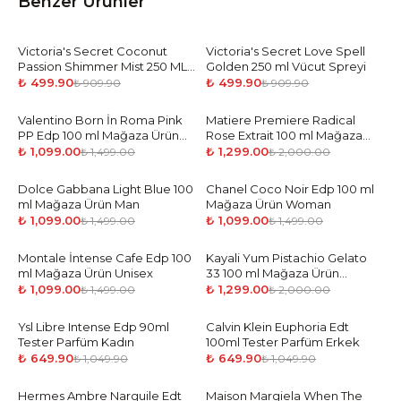
Benzer Ürünler
Victoria's Secret Coconut
-
45
%
Victoria's Secret Love Spell
-
45
%
Passion Shimmer Mist 250 ML
Golden 250 ml Vücut Spreyi
Vücut Spreyi
₺ 499.90
₺ 499.90
₺ 909.90
₺ 909.90
Valentino Born İn Roma Pink
-
27
%
Matiere Premiere Radical
-
35
%
PP Edp 100 ml Mağaza Ürün
Rose Extrait 100 ml Mağaza
Woman
Ürün Unisex
₺ 1,099.00
₺ 1,299.00
₺ 1,499.00
₺ 2,000.00
Dolce Gabbana Light Blue 100
-
27
%
Chanel Coco Noir Edp 100 ml
-
27
%
ml Mağaza Ürün Man
Mağaza Ürün Woman
₺ 1,099.00
₺ 1,099.00
₺ 1,499.00
₺ 1,499.00
Montale İntense Cafe Edp 100
-
27
%
Kayali Yum Pistachio Gelato
-
35
%
ml Mağaza Ürün Unisex
33 100 ml Mağaza Ürün
Woman
₺ 1,099.00
₺ 1,299.00
₺ 1,499.00
₺ 2,000.00
Ysl Libre Intense Edp 90ml
-
38
%
Calvin Klein Euphoria Edt
-
38
%
Tester Parfüm Kadın
100ml Tester Parfüm Erkek
₺ 649.90
₺ 649.90
₺ 1,049.90
₺ 1,049.90
Hermes Ambre Narguile Edt
-
27
%
Maison Margiela When The
-
27
%