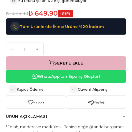
👀
Bu ürünü şu an 42 kişi görüntülüyor
₺ 649.90
₺ 1,049.90
-
38
%
🏷️
Tüm Ürünlerde İkinci Ürüne %20 İndirim
SEPETE EKLE
WhatsApp'tan Sipariş Oluştur!
Kapıda Ödeme
Güvenli Alışveriş
Favori
Paylaş
ÜRÜN AÇIKLAMASI
*Ferah, modern ve maskülen… Tenine değdiği anda bergamot