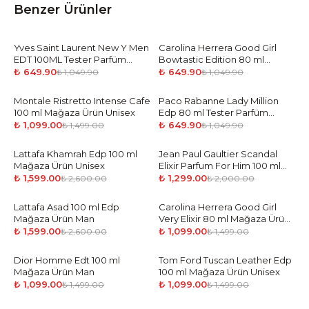
Benzer Ürünler
Yves Saint Laurent New Y Men
-
38
%
Carolina Herrera Good Girl
-
38
%
EDT 100ML Tester Parfüm
Bowtastic Edition 80 ml
Erkek
Mağaz Ürün Woman
₺ 649.90
₺ 649.90
₺ 1,049.90
₺ 1,049.90
Montale Ristretto Intense Cafe
-
27
%
Paco Rabanne Lady Million
-
38
%
100 ml Mağaza Ürün Unisex
Edp 80 ml Tester Parfüm
Kadın
₺ 1,099.00
₺ 649.90
₺ 1,499.00
₺ 1,049.90
Lattafa Khamrah Edp 100 ml
-
39
%
Jean Paul Gaultier Scandal
-
35
%
Mağaza Ürün Unisex
Elixir Parfum For Him 100 ml
Mağaza Ürün Man
₺ 1,599.00
₺ 1,299.00
₺ 2,600.00
₺ 2,000.00
Lattafa Asad 100 ml Edp
-
39
%
Carolina Herrera Good Girl
-
27
%
Mağaza Ürün Man
Very Elixir 80 ml Mağaza Ürün
Woman
₺ 1,599.00
₺ 1,099.00
₺ 2,600.00
₺ 1,499.00
Dior Homme Edt 100 ml
-
27
%
Tom Ford Tuscan Leather Edp
-
27
%
Mağaza Ürün Man
100 ml Mağaza Ürün Unisex
₺ 1,099.00
₺ 1,099.00
₺ 1,499.00
₺ 1,499.00