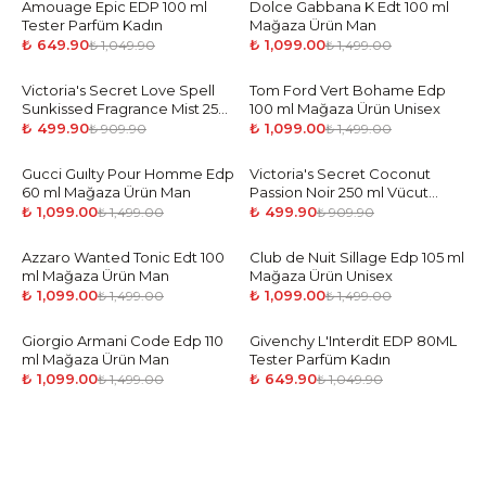
Amouage Epic EDP 100 ml
-
38
%
Dolce Gabbana K Edt 100 ml
-
27
%
Tester Parfüm Kadın
Mağaza Ürün Man
₺ 649.90
₺ 1,099.00
₺ 1,049.90
₺ 1,499.00
Victoria's Secret Love Spell
-
45
%
Tom Ford Vert Bohame Edp
-
27
%
Sunkissed Fragrance Mist 250
100 ml Mağaza Ürün Unisex
ML Vücut Spreyi
₺ 499.90
₺ 1,099.00
₺ 909.90
₺ 1,499.00
Gucci Guılty Pour Homme Edp
-
27
%
Victoria's Secret Coconut
-
45
%
60 ml Mağaza Ürün Man
Passion Noir 250 ml Vücut
Spreyi
₺ 1,099.00
₺ 499.90
₺ 1,499.00
₺ 909.90
Azzaro Wanted Tonic Edt 100
-
27
%
Club de Nuit Sillage Edp 105 ml
-
27
%
ml Mağaza Ürün Man
Mağaza Ürün Unisex
₺ 1,099.00
₺ 1,099.00
₺ 1,499.00
₺ 1,499.00
Giorgio Armani Code Edp 110
-
27
%
Givenchy L'Interdit EDP 80ML
-
38
%
ml Mağaza Ürün Man
Tester Parfüm Kadın
₺ 1,099.00
₺ 649.90
₺ 1,499.00
₺ 1,049.90