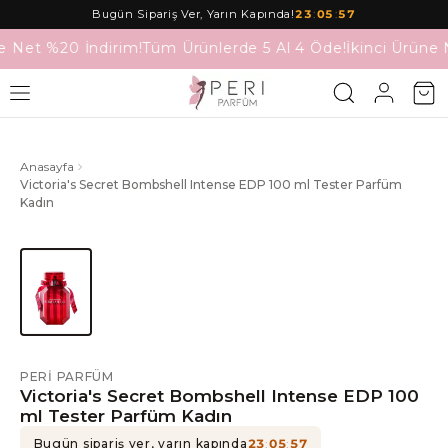
Bugün Sipariş Ver, Yarın Kapında!
23
:
05
:
57
e Net %20 İndirim!
Tüm Ürünlerde 5 Al 4 Öde!
İkinci Ürüne 
Anasayfa
Victoria's Secret Bombshell Intense EDP 100 ml Tester Parfüm
Kadın
PERI PARFÜM
Victoria's Secret Bombshell Intense EDP 100
ml Tester Parfüm Kadın
Bugün sipariş ver, yarın kapında
23
:
05
:
57