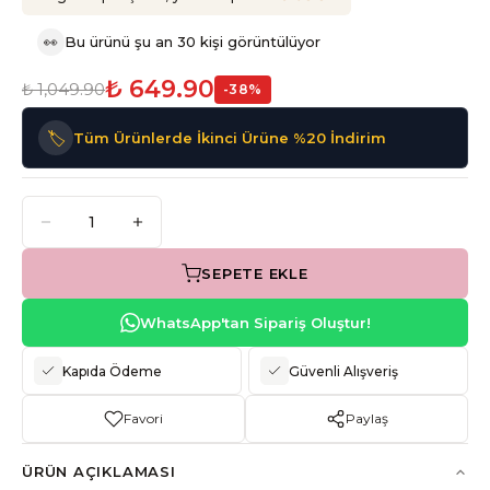
👀
Bu ürünü şu an 30 kişi görüntülüyor
₺ 649.90
₺ 1,049.90
-
38
%
🏷️
Tüm Ürünlerde İkinci Ürüne %20 İndirim
SEPETE EKLE
WhatsApp'tan Sipariş Oluştur!
Kapıda Ödeme
Güvenli Alışveriş
Favori
Paylaş
ÜRÜN AÇIKLAMASI