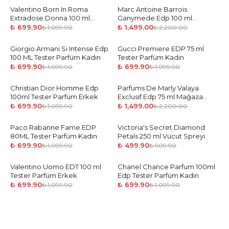
Valentino Born In Roma
-
36
%
Marc Antoine Barrois
-
32
%
Extradose Donna 100 ml
Ganymede Edp 100 ml
Tester Parfüm Kadın
Mağaza Ürün Man
₺ 699.90
₺ 1,499.00
₺ 1,099.90
₺ 2,200.00
Giorgio Armani Si Intense Edp
-
36
%
Gucci Premiere EDP 75 ml
-
36
%
100 ML Tester Parfüm Kadın
Tester Parfüm Kadın
₺ 699.90
₺ 699.90
₺ 1,099.90
₺ 1,099.90
Christian Dior Homme Edp
-
36
%
Parfums De Marly Valaya
-
32
%
100ml Tester Parfüm Erkek
Exclusif Edp 75 ml Mağaza
Ürün Woman
₺ 699.90
₺ 1,499.00
₺ 1,099.90
₺ 2,200.00
Paco Rabanne Fame EDP
-
36
%
Victoria's Secret Diamond
-
45
%
80ML Tester Parfüm Kadın
Petals 250 ml Vücut Spreyi
₺ 699.90
₺ 499.90
₺ 1,099.90
₺ 909.90
Valentino Uomo EDT 100 ml
-
36
%
Chanel Chance Parfum 100ml
-
36
%
Tester Parfüm Erkek
Edp Tester Parfüm Kadın
₺ 699.90
₺ 699.90
₺ 1,099.90
₺ 1,099.90