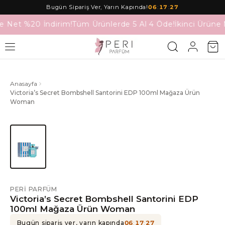
Bugün Sipariş Ver, Yarın Kapında!
06
:
17
:
27
e Net %20 İndirim!
Tüm Ürünlerde 5 Al 4 Öde!
İkinci Ürüne 
Anasayfa
Victoria’s Secret Bombshell Santorini EDP 100ml Mağaza Ürün
Woman
PERI PARFÜM
Victoria’s Secret Bombshell Santorini EDP
100ml Mağaza Ürün Woman
Bugün sipariş ver, yarın kapında
06
:
17
:
27