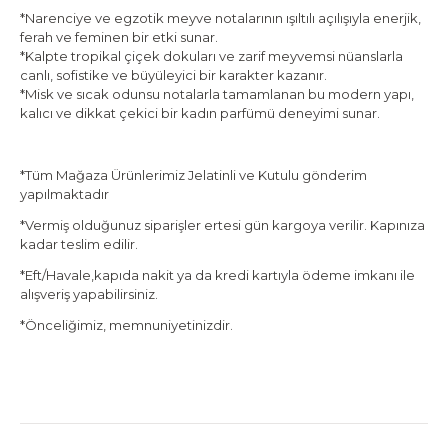
*Narenciye ve egzotik meyve notalarının ışıltılı açılışıyla enerjik,
ferah ve feminen bir etki sunar.
*Kalpte tropikal çiçek dokuları ve zarif meyvemsi nüanslarla
canlı, sofistike ve büyüleyici bir karakter kazanır.
*Misk ve sıcak odunsu notalarla tamamlanan bu modern yapı,
kalıcı ve dikkat çekici bir kadın parfümü deneyimi sunar.
*Tüm Mağaza Ürünlerimiz Jelatinli ve Kutulu gönderim
yapılmaktadır
*Vermiş olduğunuz siparişler ertesi gün kargoya verilir. Kapınıza
kadar teslim edilir.
*Eft/Havale,kapıda nakit ya da kredi kartıyla ödeme imkanı ile
alışveriş yapabilirsiniz.
*Önceliğimiz, memnuniyetinizdir.