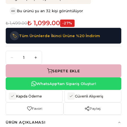
👀
Bu ürünü şu an 32 kişi görüntülüyor
₺ 1,099.00
₺ 1,499.00
-
27
%
🏷️
Tüm Ürünlerde İkinci Ürüne %20 İndirim
SEPETE EKLE
WhatsApp'tan Sipariş Oluştur!
Kapıda Ödeme
Güvenli Alışveriş
Favori
Paylaş
ÜRÜN AÇIKLAMASI