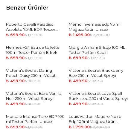
Benzer Ürünler
Roberto Cavalli Paradiso
-
36
%
Memo Inverness Edp 75 ml
-
32
%
Assoluto 75ML EDP Tester
Mağaza Ürün Unisex
Parfüm Kadın
₺ 699.90
₺ 1,499.00
₺ 1,099.90
₺ 2,200.00
Hermes H24 Eau de toilette
-
36
%
Giorgio Armani Si Edp 100 ML
-
36
%
100ml Tester Parfüm Erkek
Tester Parfüm Kadın
₺ 699.90
₺ 699.90
₺ 1,099.90
₺ 1,099.90
Victoria's Secret Daring
-
45
%
Victoria's Secret Blackberry
-
45
%
Peach Daisy 250 ml Vücut
Bite 250 ml Vücut Spreyi
Spreyi
₺ 499.90
₺ 499.90
₺ 909.90
₺ 909.90
Victoria's Secret Bare Vanilla
-
45
%
Victoria's Secret Love Spell
-
45
%
Noir 250 ml Vücut Spreyi
Sunkissed 250 ml Vücut Spreyi
₺ 499.90
₺ 499.90
₺ 909.90
₺ 909.90
Montale Intense Tiare EDP 100
-
36
%
Louis Vuitton Matière Noire
-
36
%
ml Tester Parfüm Unisex
Edp 100ml Mağaza Ürün
Unisex
₺ 699.90
₺ 1,799.00
₺ 1,099.90
₺ 2,800.00