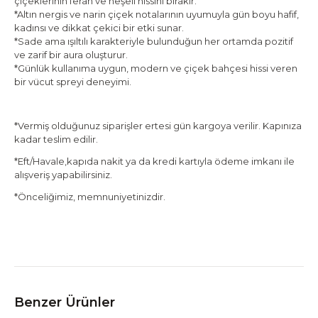
çiçeklerinin ferah ve neşeli hissini bırakır.
*Altın nergis ve narin çiçek notalarının uyumuyla gün boyu hafif,
kadınsı ve dikkat çekici bir etki sunar.
*Sade ama ışıltılı karakteriyle bulunduğun her ortamda pozitif
ve zarif bir aura oluşturur.
*Günlük kullanıma uygun, modern ve çiçek bahçesi hissi veren
bir vücut spreyi deneyimi.
*Vermiş olduğunuz siparişler ertesi gün kargoya verilir. Kapınıza
kadar teslim edilir.
*Eft/Havale,kapıda nakit ya da kredi kartıyla ödeme imkanı ile
alışveriş yapabilirsiniz.
*Önceliğimiz, memnuniyetinizdir.
Benzer Ürünler