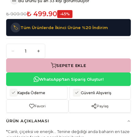
👀
Bu ürünü şu an 33 kişi görüntülüyor
₺ 499.90
₺ 909.90
-
45
%
🏷️
Tüm Ürünlerde İkinci Ürüne %20 İndirim
SEPETE EKLE
WhatsApp'tan Sipariş Oluştur!
Kapıda Ödeme
Güvenli Alışveriş
Favori
Paylaş
ÜRÜN AÇIKLAMASI
*Canlı, çiçeksi ve enerjik… Tenine değdiği anda baharın en taze