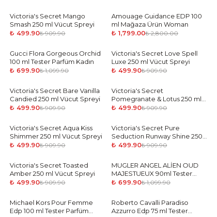
Victoria's Secret Mango
-
45
%
Amouage Guidance EDP 100
-
36
%
Smash 250 ml Vücut Spreyi
ml Mağaza Ürün Woman
₺ 499.90
₺ 1,799.00
₺ 909.90
₺ 2,800.00
Gucci Flora Gorgeous Orchid
-
36
%
Victoria's Secret Love Spell
-
45
%
100 ml Tester Parfüm Kadın
Luxe 250 ml Vücut Spreyi
₺ 699.90
₺ 499.90
₺ 1,099.90
₺ 909.90
Victoria's Secret Bare Vanilla
-
45
%
Victoria's Secret
-
45
%
Candied 250 ml Vücut Spreyi
Pomegranate & Lotus 250 ml
Vücut Spreyi
₺ 499.90
₺ 499.90
₺ 909.90
₺ 909.90
Victoria's Secret Aqua Kiss
-
45
%
Victoria's Secret Pure
-
45
%
Shimmer 250 ml Vücut Spreyi
Seduction Runway Shine 250
ml Vücut Spreyi
₺ 499.90
₺ 499.90
₺ 909.90
₺ 909.90
Victoria's Secret Toasted
-
45
%
MUGLER ANGEL ALİEN OUD
-
36
%
Amber 250 ml Vücut Spreyi
MAJESTUEUX 90ml Tester
Parfüm Kadın
₺ 499.90
₺ 699.90
₺ 909.90
₺ 1,099.90
Michael Kors Pour Femme
-
36
%
Roberto Cavalli Paradiso
-
36
%
Edp 100 ml Tester Parfüm
Azzurro Edp 75 ml Tester