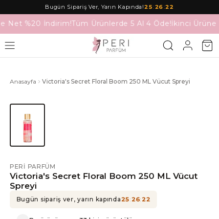
Bugün Sipariş Ver, Yarın Kapında!
25
:
26
:
22
ne Net %20 İndirim!
Tüm Ürünlerde 5 Al 4 Öde!
İkinci Ürüne
Anasayfa
Victoria's Secret Floral Boom 250 ML Vücut Spreyi
PERI PARFÜM
Victoria's Secret Floral Boom 250 ML Vücut
Spreyi
Bugün sipariş ver, yarın kapında
25
:
26
:
22