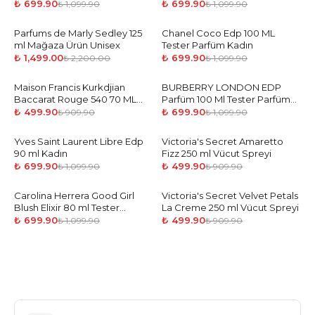
Kadın
Parfüm Kadın
₺ 699.90
₺ 699.90
₺ 1,099.90
₺ 1,099.90
Parfums de Marly Sedley 125
-
32
%
Chanel Coco Edp 100 ML
-
36
%
ml Mağaza Ürün Unisex
Tester Parfüm Kadın
₺ 1,499.00
₺ 699.90
₺ 2,200.00
₺ 1,099.90
Maison Francis Kurkdjian
-
45
%
BURBERRY LONDON EDP
-
36
%
Baccarat Rouge 540 70 ML
Parfüm 100 Ml Tester Parfüm
Vücut Losyonu
Kadın
₺ 499.90
₺ 699.90
₺ 909.90
₺ 1,099.90
Yves Saint Laurent Libre Edp
-
36
%
Victoria's Secret Amaretto
-
45
%
90 ml Kadın
Fizz 250 ml Vücut Spreyi
₺ 699.90
₺ 499.90
₺ 1,099.90
₺ 909.90
Carolina Herrera Good Girl
-
36
%
Victoria's Secret Velvet Petals
-
45
%
Blush Elixir 80 ml Tester
La Creme 250 ml Vücut Spreyi
Parfüm Kadın
₺ 699.90
₺ 499.90
₺ 1,099.90
₺ 909.90