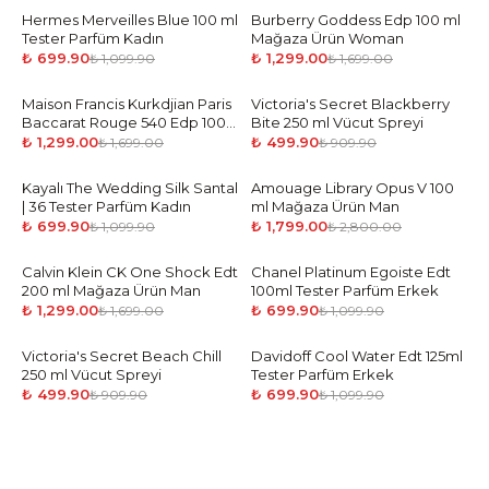
Hermes Merveilles Blue 100 ml
-
36
%
Burberry Goddess Edp 100 ml
-
24
%
Tester Parfüm Kadın
Mağaza Ürün Woman
₺ 699.90
₺ 1,299.00
₺ 1,099.90
₺ 1,699.00
Maison Francis Kurkdjian Paris
-
24
%
Victoria's Secret Blackberry
-
45
%
Baccarat Rouge 540 Edp 100
Bite 250 ml Vücut Spreyi
ml
₺ 1,299.00
₺ 499.90
₺ 1,699.00
₺ 909.90
Kayalı The Wedding Silk Santal
-
36
%
Amouage Library Opus V 100
-
36
%
| 36 Tester Parfüm Kadın
ml Mağaza Ürün Man
₺ 699.90
₺ 1,799.00
₺ 1,099.90
₺ 2,800.00
Calvin Klein CK One Shock Edt
-
24
%
Chanel Platinum Egoiste Edt
-
36
%
200 ml Mağaza Ürün Man
100ml Tester Parfüm Erkek
₺ 1,299.00
₺ 699.90
₺ 1,699.00
₺ 1,099.90
Victoria's Secret Beach Chill
-
45
%
Davidoff Cool Water Edt 125ml
-
36
%
250 ml Vücut Spreyi
Tester Parfüm Erkek
₺ 499.90
₺ 699.90
₺ 909.90
₺ 1,099.90