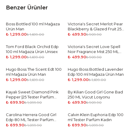
Benzer Ürünler
Boss Bottled 100 ml Mağaza
-
24
%
Victoria's Secret Merlot Pear
-
45
%
Ürün Man
Blackberry & Glazed Fruit 250
ml Vücut Spreyi
₺ 1,299.00
₺ 499.90
₺ 1,699.00
₺ 909.90
Tom Ford Black Orchid Edp
-
24
%
Victoria's Secret Love Spell
-
45
%
100 ml Mağaza Ürün Unisex
Noir Fragrance Mist 250 ML
Vücut Spreyi
₺ 1,299.00
₺ 499.90
₺ 1,699.00
₺ 909.90
Hugo Boss The Scent Edt 100
-
24
%
Hugo Boss Bottled Lavender
-
24
%
ml Mağaza Ürün Man
Edp 100 ml Mağaza Ürün Man
₺ 1,299.00
₺ 1,299.00
₺ 1,699.00
₺ 1,699.00
Kayalı Sweet Diamond Pink
-
36
%
By Kilian Good Girl Gone Bad
-
45
%
Pepper |25 Tester Parfüm
250 ML Vücut Losyonu
Kadın
₺ 699.90
₺ 499.90
₺ 1,099.90
₺ 909.90
Carolina Herrera Good Girl
-
36
%
Calvin Klein Euphoria Edp 100
-
36
%
Edp 80 ML Tester Parfüm
ml Tester Parfüm Kadın
Kadın
₺ 699.90
₺ 699.90
₺ 1,099.90
₺ 1,099.90