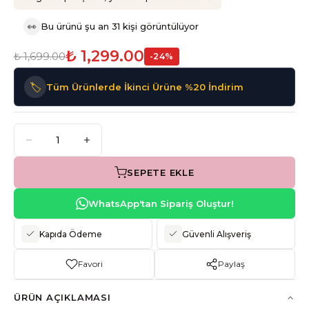
👀
Bu ürünü şu an 31 kişi görüntülüyor
₺ 1,299.00
₺ 1,699.00
-
24
%
🏷️
Tüm Ürünlerde İkinci Ürüne %20 İndirim
SEPETE EKLE
WhatsApp'tan Sipariş Oluştur!
Kapıda Ödeme
Güvenli Alışveriş
Favori
Paylaş
ÜRÜN AÇIKLAMASI