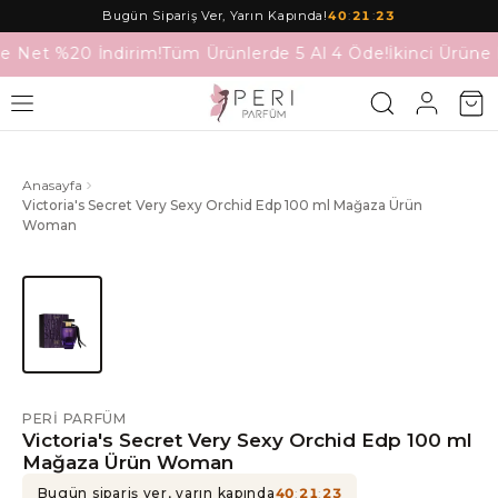
Bugün Sipariş Ver, Yarın Kapında!
40
:
21
:
23
ne Net %20 İndirim!
Tüm Ürünlerde 5 Al 4 Öde!
İkinci Ürüne
Anasayfa
Victoria's Secret Very Sexy Orchid Edp 100 ml Mağaza Ürün
Woman
PERI PARFÜM
Victoria's Secret Very Sexy Orchid Edp 100 ml
Mağaza Ürün Woman
Bugün sipariş ver, yarın kapında
40
:
21
:
23