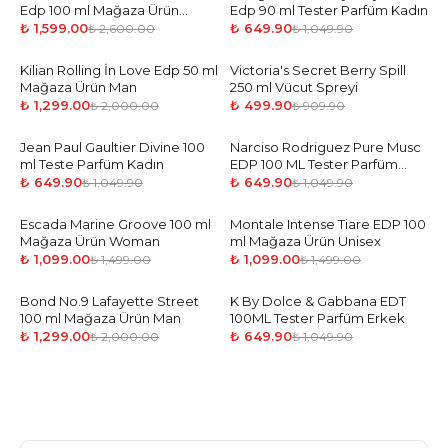
Edp 100 ml Mağaza Ürün
Edp 90 ml Tester Parfüm Kadın
Unisex
₺ 1,599.00
₺ 649.90
₺ 2,600.00
₺ 1,049.90
Kilian Rolling İn Love Edp 50 ml
-
35
%
Victoria's Secret Berry Spill
-
45
%
Mağaza Ürün Man
250 ml Vücut Spreyi
₺ 1,299.00
₺ 499.90
₺ 2,000.00
₺ 909.90
Jean Paul Gaultier Divine 100
-
38
%
Narciso Rodriguez Pure Musc
-
38
%
ml Teste Parfüm Kadın
EDP 100 ML Tester Parfüm
Kadın
₺ 649.90
₺ 649.90
₺ 1,049.90
₺ 1,049.90
Escada Marine Groove 100 ml
-
27
%
Montale Intense Tiare EDP 100
-
27
%
Mağaza Ürün Woman
ml Mağaza Ürün Unisex
₺ 1,099.00
₺ 1,099.00
₺ 1,499.00
₺ 1,499.00
Bond No.9 Lafayette Street
-
35
%
K By Dolce & Gabbana EDT
-
38
%
100 ml Mağaza Ürün Man
100ML Tester Parfüm Erkek
₺ 1,299.00
₺ 649.90
₺ 2,000.00
₺ 1,049.90