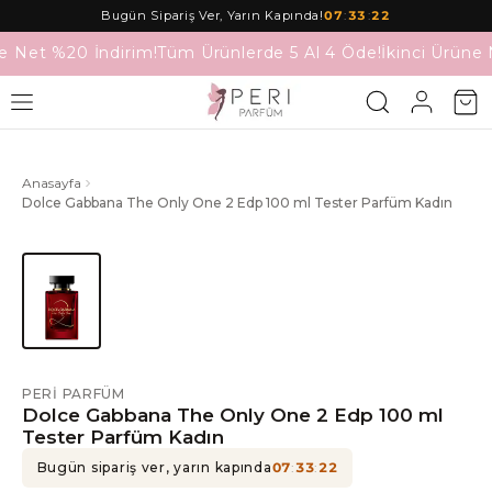
Bugün Sipariş Ver, Yarın Kapında!
07
:
33
:
22
e Net %20 İndirim!
Tüm Ürünlerde 5 Al 4 Öde!
İkinci Ürüne 
Anasayfa
Dolce Gabbana The Only One 2 Edp 100 ml Tester Parfüm Kadın
PERI PARFÜM
Dolce Gabbana The Only One 2 Edp 100 ml
Tester Parfüm Kadın
Bugün sipariş ver, yarın kapında
07
:
33
:
22