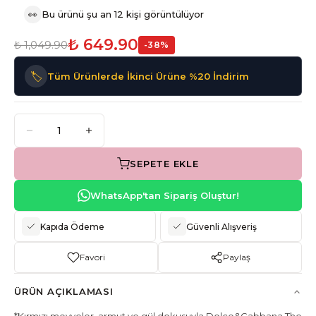
👀
Bu ürünü şu an 12 kişi görüntülüyor
₺ 649.90
₺ 1,049.90
-
38
%
🏷️
Tüm Ürünlerde İkinci Ürüne %20 İndirim
SEPETE EKLE
WhatsApp'tan Sipariş Oluştur!
Kapıda Ödeme
Güvenli Alışveriş
Favori
Paylaş
ÜRÜN AÇIKLAMASI