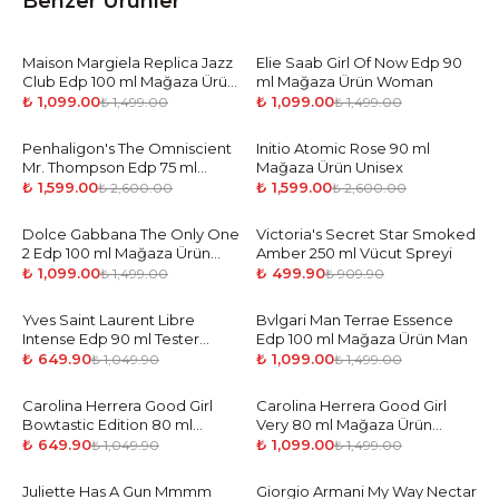
Benzer Ürünler
Maison Margiela Replica Jazz
-
27
%
Elie Saab Girl Of Now Edp 90
-
27
%
Club Edp 100 ml Mağaza Ürün
ml Mağaza Ürün Woman
Man
₺ 1,099.00
₺ 1,099.00
₺ 1,499.00
₺ 1,499.00
Penhaligon's The Omniscient
-
39
%
Initio Atomic Rose 90 ml
-
39
%
Mr. Thompson Edp 75 ml
Mağaza Ürün Unisex
Mağaza Ürün Unisex
₺ 1,599.00
₺ 1,599.00
₺ 2,600.00
₺ 2,600.00
Dolce Gabbana The Only One
-
27
%
Victoria's Secret Star Smoked
-
45
%
2 Edp 100 ml Mağaza Ürün
Amber 250 ml Vücut Spreyi
Woman
₺ 1,099.00
₺ 499.90
₺ 1,499.00
₺ 909.90
Yves Saint Laurent Libre
-
38
%
Bvlgari Man Terrae Essence
-
27
%
Intense Edp 90 ml Tester
Edp 100 ml Mağaza Ürün Man
Parfüm Kadın
₺ 649.90
₺ 1,099.00
₺ 1,049.90
₺ 1,499.00
Carolina Herrera Good Girl
-
38
%
Carolina Herrera Good Girl
-
27
%
Bowtastic Edition 80 ml
Very 80 ml Mağaza Ürün
Mağaz Ürün Woman
Woman
₺ 649.90
₺ 1,099.00
₺ 1,049.90
₺ 1,499.00
Juliette Has A Gun Mmmm
-
39
%
Giorgio Armani My Way Nectar
-
38
%