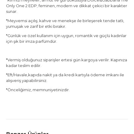
*Kırmızı meyveler, armut ve gül dokusuyla Dolce&Gabbana The
Only One 2 EDP; feminen, modern ve dikkat çekici bir karakter
sunar.
*Meyvemsi açılış; kahve ve menekşe ile birleşerek tende tatlı,
yumuşak ve zarif bir etki bırakır.
*Günlük ve özel kullanım için uygun, romantik ve güçlü kadınlar
için şık bir imza parfümdür.
*Vermiş olduğunuz siparişler ertesi gün kargoya verilir. Kapınıza
kadar teslim edilir.
*Eft/Havale,kapıda nakit ya da kredi kartıyla ödeme imkanı ile
alışveriş yapabilirsiniz.
*Önceliğimiz, memnuniyetinizdir.