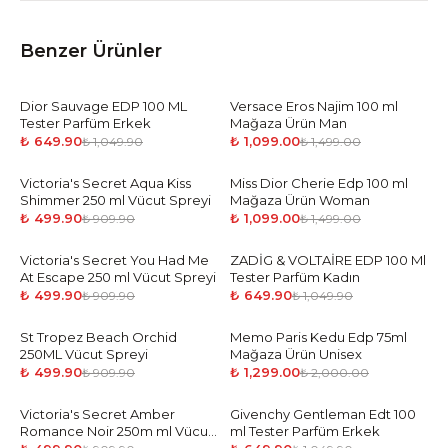
Benzer Ürünler
Dior Sauvage EDP 100 ML
-
38
%
Versace Eros Najim 100 ml
-
27
%
Tester Parfüm Erkek
Mağaza Ürün Man
₺ 649.90
₺ 1,099.00
₺ 1,049.90
₺ 1,499.00
Victoria's Secret Aqua Kiss
-
45
%
Miss Dior Cherie Edp 100 ml
-
27
%
Shimmer 250 ml Vücut Spreyi
Mağaza Ürün Woman
₺ 499.90
₺ 1,099.00
₺ 909.90
₺ 1,499.00
Victoria's Secret You Had Me
-
45
%
ZADİG & VOLTAİRE EDP 100 Ml
-
38
%
At Escape 250 ml Vücut Spreyi
Tester Parfüm Kadın
₺ 499.90
₺ 649.90
₺ 909.90
₺ 1,049.90
St Tropez Beach Orchid
-
45
%
Memo Paris Kedu Edp 75ml
-
35
%
250ML Vücut Spreyi
Mağaza Ürün Unisex
₺ 499.90
₺ 1,299.00
₺ 909.90
₺ 2,000.00
Victoria's Secret Amber
-
45
%
Givenchy Gentleman Edt 100
-
38
%
Romance Noir 250m ml Vücut
ml Tester Parfüm Erkek