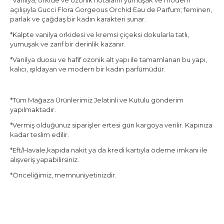
*Vanilya, orkide ve ozonik notaların yumuşak ve modern
açılışıyla
Gucci Flora Gorgeous Orchid Eau de Parfum
; feminen,
parlak ve çağdaş bir kadın karakteri sunar.
*Kalpte vanilya orkidesi ve kremsi çiçeksi dokularla tatlı,
yumuşak ve zarif bir derinlik kazanır.
*Vanilya duosu ve hafif ozonik alt yapı ile tamamlanan bu yapı,
kalıcı, ışıldayan ve modern bir kadın parfümüdür.
*Tüm Mağaza Ürünlerimiz Jelatinli ve Kutulu gönderim
yapılmaktadır.
*Vermiş olduğunuz siparişler ertesi gün kargoya verilir. Kapınıza
kadar teslim edilir.
*Eft/Havale,kapıda nakit ya da kredi kartıyla ödeme imkanı ile
alışveriş yapabilirsiniz.
*Önceliğimiz, memnuniyetinizdir.