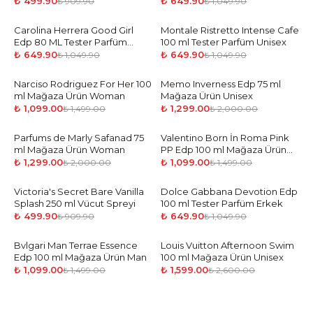
Spreyi
₺ 499.90
₺ 649.90
₺ 909.90
₺ 1,049.90
Carolina Herrera Good Girl
-
38
%
Montale Ristretto Intense Cafe
-
38
%
Edp 80 ML Tester Parfüm
100 ml Tester Parfüm Unisex
Kadın
₺ 649.90
₺ 649.90
₺ 1,049.90
₺ 1,049.90
Narciso Rodriguez For Her 100
-
27
%
Memo Inverness Edp 75 ml
-
35
%
ml Mağaza Ürün Woman
Mağaza Ürün Unisex
₺ 1,099.00
₺ 1,299.00
₺ 1,499.00
₺ 2,000.00
Parfums de Marly Safanad 75
-
35
%
Valentino Born İn Roma Pink
-
27
%
ml Mağaza Ürün Woman
PP Edp 100 ml Mağaza Ürün
Woman
₺ 1,299.00
₺ 1,099.00
₺ 2,000.00
₺ 1,499.00
Victoria's Secret Bare Vanilla
-
45
%
Dolce Gabbana Devotion Edp
-
38
%
Splash 250 ml Vücut Spreyi
100 ml Tester Parfüm Erkek
₺ 499.90
₺ 649.90
₺ 909.90
₺ 1,049.90
Bvlgari Man Terrae Essence
-
27
%
Louis Vuitton Afternoon Swim
-
39
%
Edp 100 ml Mağaza Ürün Man
100 ml Mağaza Ürün Unisex
₺ 1,099.00
₺ 1,599.00
₺ 1,499.00
₺ 2,600.00