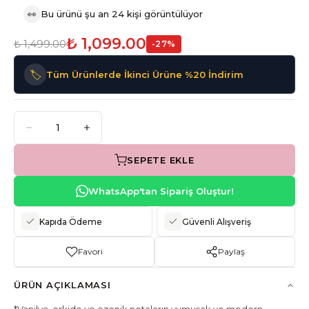
👀
Bu ürünü şu an 24 kişi görüntülüyor
₺ 1,099.00
₺ 1,499.00
-
27
%
🏷️
Tüm Ürünlerde İkinci Ürüne %20 İndirim
SEPETE EKLE
WhatsApp'tan Sipariş Oluştur!
Kapıda Ödeme
Güvenli Alışveriş
Favori
Paylaş
ÜRÜN AÇIKLAMASI