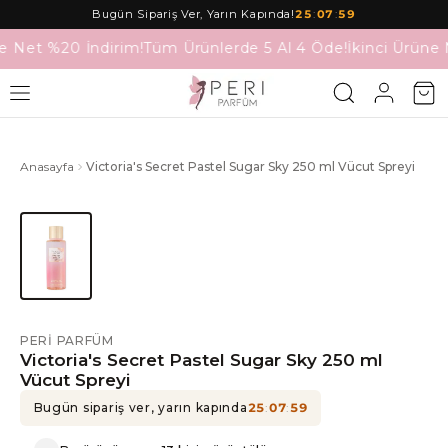
Bugün Sipariş Ver, Yarın Kapında!
25
:
07
:
59
e Net %20 İndirim!
Tüm Ürünlerde 5 Al 4 Öde!
İkinci Ürüne 
Anasayfa
Victoria's Secret Pastel Sugar Sky 250 ml Vücut Spreyi
PERI PARFÜM
Victoria's Secret Pastel Sugar Sky 250 ml
Vücut Spreyi
Bugün sipariş ver, yarın kapında
25
:
07
:
59