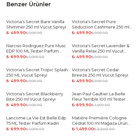
Benzer Ürünler
Victoria's Secret Bare Vanilla
-
45
%
Victoria's Secret Pure
-
45
%
Shimmer 250 ml Vücut Spreyi
Seduction Cashmere 250 ml
Vücut Spreyi
₺ 499.90
₺ 499.90
₺ 909.90
₺ 909.90
Narciso Rodriguez Pure Musc
-
36
%
Victoria's Secret Lavender &
-
45
%
EDP 100 ML Tester Parfüm
Vanilla Relax 250 ml Vücut
Kadın
Spreyi
₺ 699.90
₺ 499.90
₺ 1,099.90
₺ 909.90
Victoria's Secret Tropic Splash
-
45
%
Victoria's Secret Cedar
-
45
%
250 ML Vücut Spreyi
Breeze 250 ml Vücut Spreyi
₺ 499.90
₺ 499.90
₺ 909.90
₺ 909.90
Victoria's Secret Blackberry
-
45
%
Jean Paul Gaultier La Belle
-
36
%
Bite 250 ml Vücut Spreyi
Fleur Terrible 100 ml Tester
Parfüm Kadın
₺ 499.90
₺ 699.90
₺ 909.90
₺ 1,099.90
Lancome La Vie Est Belle Edp
-
36
%
Matière Première Cologne
-
32
%
75 ML Tester Parfüm Kadın
Cédrat 100 ml Mağaza Ürün
Unisex
₺ 699.90
₺ 1,499.00
₺ 1,099.90
₺ 2,200.00