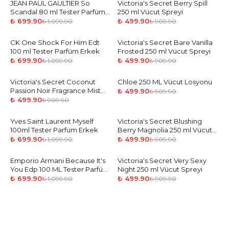
JEAN PAUL GAULTIER So
-
36
%
Victoria's Secret Berry Spill
-
45
%
Scandal 80 ml Tester Parfüm
250 ml Vücut Spreyi
Kadın
₺ 699.90
₺ 499.90
₺ 1,099.90
₺ 909.90
CK One Shock For Him Edt
-
36
%
Victoria's Secret Bare Vanilla
-
45
%
100 ml Tester Parfüm Erkek
Frosted 250 ml Vücut Spreyi
₺ 699.90
₺ 499.90
₺ 1,099.90
₺ 909.90
Victoria's Secret Coconut
-
45
%
Chloe 250 ML Vücut Losyonu
-
45
%
Passion Noir Fragrance Mist
₺ 499.90
₺ 909.90
250 ML Vücut Spreyi
₺ 499.90
₺ 909.90
Yves Saint Laurent Myself
-
36
%
Victoria's Secret Blushing
-
45
%
100ml Tester Parfüm Erkek
Berry Magnolia 250 ml Vücut
Spreyi
₺ 699.90
₺ 499.90
₺ 1,099.90
₺ 909.90
Emporio Armani Because It's
-
36
%
Victoria's Secret Very Sexy
-
45
%
You Edp 100 ML Tester Parfüm
Night 250 ml Vücut Spreyi
Kadın
₺ 699.90
₺ 499.90
₺ 1,099.90
₺ 909.90