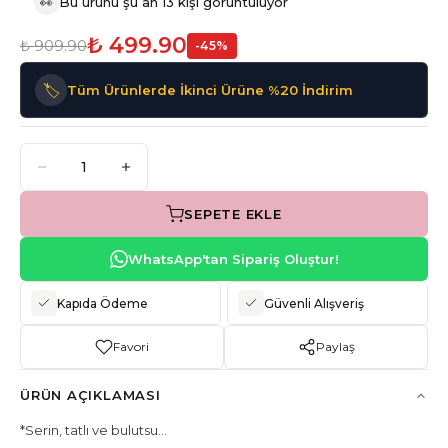
👀
Bu ürünü şu an 13 kişi görüntülüyor
₺ 499.90
₺ 909.90
-
45
%
🏷️
Tüm Ürünlerde İkinci Ürüne %20 İndirim
SEPETE EKLE
WhatsApp'tan Sipariş Oluştur!
Kapıda Ödeme
Güvenli Alışveriş
Favori
Paylaş
ÜRÜN AÇIKLAMASI
*Serin, tatlı ve bulutsu…