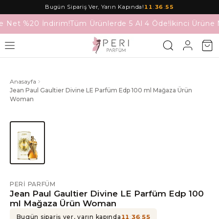
Bugün Sipariş Ver, Yarın Kapında!
11
:
36
:
55
e Net %20 İndirim!
Tüm Ürünlerde 5 Al 4 Öde!
İkinci Ürüne 
Anasayfa
Jean Paul Gaultier Divine LE Parfüm Edp 100 ml Mağaza Ürün
Woman
PERI PARFÜM
Jean Paul Gaultier Divine LE Parfüm Edp 100
ml Mağaza Ürün Woman
Bugün sipariş ver, yarın kapında
11
:
36
:
55