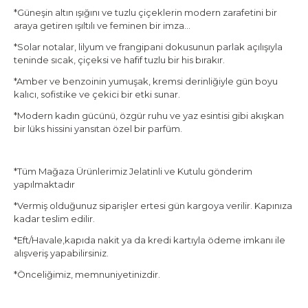
*Güneşin altın ışığını ve tuzlu çiçeklerin modern zarafetini bir
araya getiren ışıltılı ve feminen bir imza…
*Solar notalar, lilyum ve frangipani dokusunun parlak açılışıyla
teninde sıcak, çiçeksi ve hafif tuzlu bir his bırakır.
*Amber ve benzoinin yumuşak, kremsi derinliğiyle gün boyu
kalıcı, sofistike ve çekici bir etki sunar.
*Modern kadın gücünü, özgür ruhu ve yaz esintisi gibi akışkan
bir lüks hissini yansıtan özel bir parfüm.
*Tüm Mağaza Ürünlerimiz Jelatinli ve Kutulu gönderim
yapılmaktadır
*Vermiş olduğunuz siparişler ertesi gün kargoya verilir. Kapınıza
kadar teslim edilir.
*Eft/Havale,kapıda nakit ya da kredi kartıyla ödeme imkanı ile
alışveriş yapabilirsiniz.
*Önceliğimiz, memnuniyetinizdir.