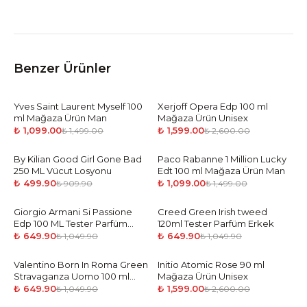
Benzer Ürünler
Yves Saint Laurent Myself 100
-
27
%
Xerjoff Opera Edp 100 ml
-
39
%
ml Mağaza Ürün Man
Mağaza Ürün Unisex
₺ 1,099.00
₺ 1,599.00
₺ 1,499.00
₺ 2,600.00
By Kilian Good Girl Gone Bad
-
45
%
Paco Rabanne 1 Million Lucky
-
27
%
250 ML Vücut Losyonu
Edt 100 ml Mağaza Ürün Man
₺ 499.90
₺ 1,099.00
₺ 909.90
₺ 1,499.00
Giorgio Armani Si Passione
-
38
%
Creed Green Irish tweed
-
38
%
Edp 100 ML Tester Parfüm
120ml Tester Parfüm Erkek
Kadın
₺ 649.90
₺ 649.90
₺ 1,049.90
₺ 1,049.90
Valentino Born In Roma Green
-
38
%
Initio Atomic Rose 90 ml
-
39
%
Stravaganza Uomo 100 ml
Mağaza Ürün Unisex
Tester Parfüm Erkek
₺ 649.90
₺ 1,599.00
₺ 1,049.90
₺ 2,600.00