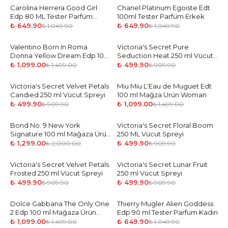
Carolina Herrera Good Girl
-
38
%
Chanel Platinum Egoiste Edt
-
38
%
Edp 80 ML Tester Parfüm
100ml Tester Parfüm Erkek
Kadın
₺ 649.90
₺ 649.90
₺ 1,049.90
₺ 1,049.90
Valentino Born In Roma
-
27
%
Victoria's Secret Pure
-
45
%
Donna Yellow Dream Edp 100
Seduction Heat 250 ml Vücut
ml Mağaza Ürün Woman
Spreyi
₺ 1,099.00
₺ 499.90
₺ 1,499.00
₺ 909.90
Victoria's Secret Velvet Petals
-
45
%
Miu Miu L'Eau de Muguet Edt
-
27
%
Candied 250 ml Vücut Spreyi
100 ml Mağza Ürün Woman
₺ 499.90
₺ 1,099.00
₺ 909.90
₺ 1,499.00
Bond No. 9 New York
-
35
%
Victoria's Secret Floral Boom
-
45
%
Signature 100 ml Mağaza Ürün
250 ML Vücut Spreyi
Unisex
₺ 1,299.00
₺ 499.90
₺ 2,000.00
₺ 909.90
Victoria's Secret Velvet Petals
-
45
%
Victoria's Secret Lunar Fruit
-
45
%
Frosted 250 ml Vücut Spreyi
250 ml Vücut Spreyi
₺ 499.90
₺ 499.90
₺ 909.90
₺ 909.90
Dolce Gabbana The Only One
-
27
%
Thierry Mugler Alien Goddess
-
38
%
2 Edp 100 ml Mağaza Ürün
Edp 90 ml Tester Parfüm Kadın
Woman
₺ 1,099.00
₺ 649.90
₺ 1,499.00
₺ 1,049.90