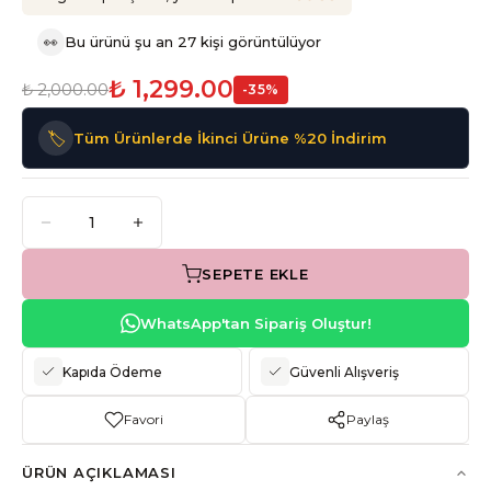
👀
Bu ürünü şu an 27 kişi görüntülüyor
₺ 1,299.00
₺ 2,000.00
-
35
%
🏷️
Tüm Ürünlerde İkinci Ürüne %20 İndirim
SEPETE EKLE
WhatsApp'tan Sipariş Oluştur!
Kapıda Ödeme
Güvenli Alışveriş
Favori
Paylaş
ÜRÜN AÇIKLAMASI