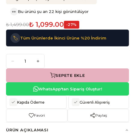
👀
Bu ürünü şu an 22 kişi görüntülüyor
₺ 1,099.00
₺ 1,499.00
-
27
%
🏷️
Tüm Ürünlerde İkinci Ürüne %20 İndirim
SEPETE EKLE
WhatsApp'tan Sipariş Oluştur!
Kapıda Ödeme
Güvenli Alışveriş
Favori
Paylaş
ÜRÜN AÇIKLAMASI