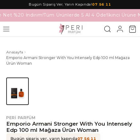
Bugün Sipariş Ver, Yarın Kapında!
07
:
56
:
11
e Net %20 İndirim!
Tüm Ürünlerde 5 Al 4 Öde!
İkinci Ürüne 
Anasayfa
Emporio Armani Stronger With You Intensely Edp 100 ml Mağaza
Ürün Woman
PERI PARFÜM
Emporio Armani Stronger With You Intensely
Edp 100 ml Mağaza Ürün Woman
Bugün sipariş ver, yarın kapında
07
:
56
:
11