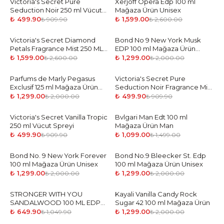
Victoria's Secret Pure
-
45
%
Xerjoff Opera Edp 100 ml
-
39
%
Seduction Noir 250 ml Vücut
Mağaza Ürün Unisex
Spreyi
₺ 499.90
₺ 1,599.00
₺ 909.90
₺ 2,600.00
Victoria's Secret Diamond
-
39
%
Bond No 9 New York Musk
-
35
%
Petals Fragrance Mist 250 ML
EDP 100 ml Mağaza Ürün
Vücut Spreyi
Unisex
₺ 1,599.00
₺ 1,299.00
₺ 2,600.00
₺ 2,000.00
Parfums de Marly Pegasus
-
35
%
Victoria's Secret Pure
-
45
%
Exclusif 125 ml Mağaza Ürün
Seduction Noir Fragrance Mist
Man
250 ML Vücut Spreyi
₺ 1,299.00
₺ 499.90
₺ 2,000.00
₺ 909.90
Victoria's Secret Vanilla Tropic
-
45
%
Bvlgari Man Edt 100 ml
-
27
%
250 ml Vücut Spreyi
Mağaza Ürün Man
₺ 499.90
₺ 1,099.00
₺ 909.90
₺ 1,499.00
Bond No. 9 New York Forever
-
35
%
Bond No.9 Bleecker St. Edp
-
35
%
100 ml Mağaza Ürün Unisex
100 ml Mağaza Ürün Unisex
₺ 1,299.00
₺ 1,299.00
₺ 2,000.00
₺ 2,000.00
STRONGER WITH YOU
-
38
%
Kayali Vanilla Candy Rock
-
35
%
SANDALWOOD 100 ML EDP
Sugar 42 100 ml Mağaza Ürün
Tester Parfüm Erkek
₺ 649.90
₺ 1,299.00
₺ 1,049.90
₺ 2,000.00