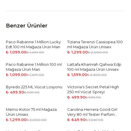
Benzer Ürünler
Paco Rabanne 1 Million Lucky
-
27
%
Tiziana Terenzi Cassiopea 100
-
35
%
Edt 100 ml Mağaza Ürün Man
ml Mağaza Ürün Unisex
₺ 1,099.00
₺ 1,299.00
₺ 1,499.00
₺ 2,000.00
Paco Rabanne 1 Million 100 ml
-
27
%
Lattafa Khamrah Qahwa Edp
-
39
%
Mağaza Ürün Man
100 ml Mağaza Ürün Unisex
₺ 1,099.00
₺ 1,599.00
₺ 1,499.00
₺ 2,600.00
Byredo 225 ML Vücut Losyonu
-
45
%
Victoria's Secret Petal High
-
45
%
250 ml Vücut Spreyi
₺ 499.90
₺ 909.90
₺ 499.90
₺ 909.90
Memo Kotor 75 ml Mağaza
-
35
%
Carolina Herrera Good Girl
-
38
%
Ürün Unisex
Very 80 ml Tester Parfüm
Kadın
₺ 1,299.00
₺ 649.90
₺ 2,000.00
₺ 1,049.90