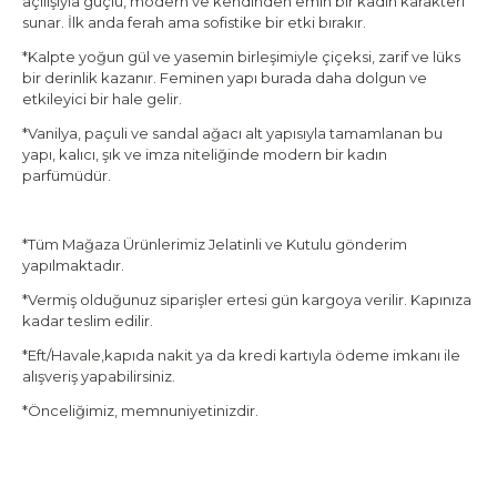
açılışıyla
güçlü, modern ve kendinden emin bir kadın karakteri
sunar. İlk anda ferah ama sofistike bir etki bırakır.
*Kalpte yoğun gül ve yasemin birleşimiyle çiçeksi, zarif ve lüks
bir derinlik kazanır. Feminen yapı burada daha dolgun ve
etkileyici bir hale gelir.
*Vanilya, paçuli ve sandal ağacı alt yapısıyla tamamlanan bu
yapı, kalıcı, şık ve imza niteliğinde modern bir kadın
parfümüdür.
*Tüm Mağaza Ürünlerimiz Jelatinli ve Kutulu gönderim
yapılmaktadır.
*Vermiş olduğunuz siparişler ertesi gün kargoya verilir. Kapınıza
kadar teslim edilir.
*Eft/Havale,kapıda nakit ya da kredi kartıyla ödeme imkanı ile
alışveriş yapabilirsiniz.
*Önceliğimiz, memnuniyetinizdir.