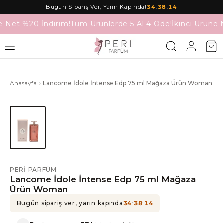
Bugün Sipariş Ver, Yarın Kapında!
34
:
38
:
14
e Net %20 İndirim!
Tüm Ürünlerde 5 Al 4 Öde!
İkinci Ürüne 
Anasayfa
Lancome İdole İntense Edp 75 ml Mağaza Ürün Woman
PERI PARFÜM
Lancome İdole İntense Edp 75 ml Mağaza
Ürün Woman
Bugün sipariş ver, yarın kapında
34
:
38
:
14