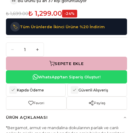
👀
Bu ürünü şu an 37 kişi görüntülüyor
₺ 1,299.00
₺ 1,699.00
-
24
%
🏷️
Tüm Ürünlerde İkinci Ürüne %20 İndirim
SEPETE EKLE
WhatsApp'tan Sipariş Oluştur!
Kapıda Ödeme
Güvenli Alışveriş
Favori
Paylaş
ÜRÜN AÇIKLAMASI
*Bergamot, armut ve mandalina dokularının parlak ve canlı