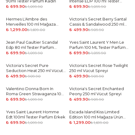
90ml Tester Parfüm Kadın
Intense EDP 100 ml Tester
Parfüm Kadın
₺ 699.90
₺ 699.90
₺ 1,099.90
₺ 1,099.90
Hermes L'Ambre des
-
24
%
Victoria's Secret Berry Santal
-
45
%
Merveilles 100 ml Mağaza
Cassis & Sandalwood 250 ml
Ürün Woman
Vücut Spreyi
₺ 1,299.00
₺ 499.90
₺ 1,699.00
₺ 909.90
Jean Paul Gaultier Scandal
-
36
%
Yves Saint Laurent Y Men Le
-
36
%
Edp 80 ml Tester Parfüm
Parfum 100 ML Tester Parfüm
Kadın
Erkek
₺ 699.90
₺ 699.90
₺ 1,099.90
₺ 1,099.90
Victoria's Secret Pure
-
45
%
Victoria's Secret Rose Twilight
-
45
%
Seduction Heat 250 ml Vücut
250 ml Vücut Spreyi
Spreyi
₺ 499.90
₺ 499.90
₺ 909.90
₺ 909.90
Valentino Donna Born In
-
36
%
Victoria's Secret Enchanted
-
45
%
Roma Green Stravaganza 100
Peony 250 ml Vücut Spreyi
ml Tester Parfüm Kadın
₺ 699.90
₺ 499.90
₺ 1,099.90
₺ 909.90
Yves Saint Laurent Homme
-
36
%
Escada Island Kiss Limited
-
24
%
Edt 100ml Tester Parfüm Erkek
Edition 100 ml Mağaza Ürün
Woman
₺ 699.90
₺ 1,299.00
₺ 1,099.90
₺ 1,699.00