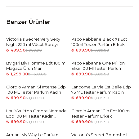
Benzer Ürünler
Victoria's Secret Very Sexy
-
45
%
Paco Rabbane Black Xs Edt
-
36
%
Night 250 ml Vücut Spreyi
100ml Tester Parfüm Erkek
₺ 499.90
₺ 699.90
₺ 909.90
₺ 1,099.90
Bvlgari Blv Homme Edt 100 ml
-
24
%
Paco Rabanne One Million
-
36
%
Mağaza Ürün Man
Elixir 100 Ml Tester Parfüm
Tester
₺ 1,299.00
₺ 699.90
₺ 1,699.00
₺ 1,099.90
Giorgio Armani Si Intense Edp
-
36
%
Lancome La Vie Est Belle Edp
-
36
%
100 ML Tester Parfüm Kadın
75 ML Tester Parfüm Kadın
₺ 699.90
₺ 699.90
₺ 1,099.90
₺ 1,099.90
Louis Vuitton Ombre Nomade
-
36
%
Giorgio Armani Gio Edt 100 ml
-
36
%
Edp 100 Ml Tester Kadın
Tester Parfüm Erkek
Parfüm
₺ 699.90
₺ 699.90
₺ 1,099.90
₺ 1,099.90
Armani My Way Le Parfum
-
36
%
Victoria's Secret Bombshell
-
36
%