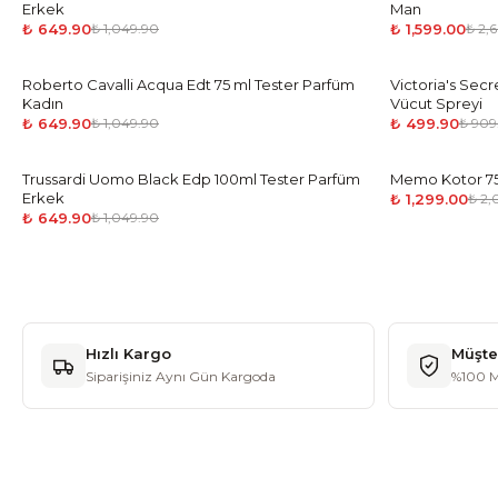
Erkek
Man
₺ 649.90
₺ 1,599.00
₺ 1,049.90
₺ 2,
Roberto Cavalli Acqua Edt 75 ml Tester Parfüm
-
38
%
Victoria's Se
-
45
%
Kadın
Vücut Spreyi
₺ 649.90
₺ 499.90
₺ 1,049.90
₺ 909
Trussardi Uomo Black Edp 100ml Tester Parfüm
-
38
%
Memo Kotor 75
-
35
%
Erkek
₺ 1,299.00
₺ 2
₺ 649.90
₺ 1,049.90
Hızlı Kargo
Müşte
Siparişiniz Aynı Gün Kargoda
%100 M