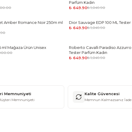
Parfüm Kadın
₺ 649.90
600.00
₺ 1,049.90
cret Amber Romance Noir 250m ml
Dior Sauvage EDP 100 ML Tester
-
38
%
₺ 649.90
₺ 1,049.90
.90
 ml Mağaza Ürün Unisex
Roberto Cavalli Paradiso Azzurro
-
38
%
Tester Parfüm Kadın
,000.00
₺ 649.90
₺ 1,049.90
ri Memnuniyeti
Kalite Güvencesi
üşteri Memnuniyeti
Memnun Kalmazsanız İade 