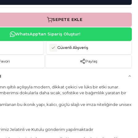
SEPETE EKLE
WhatsApp'tan Sipariş Oluştur!
Güvenli Alışveriş
Favori
Paylaş
I
nın ışıltılı açılışıyla modern, dikkat çekici ve lüks bir etki sunar.
berimsi dokularla daha sıcak, sofistike ve bağımlılık yaratan bir
lanan bu ikonik yapı, kalıcı, güçlü silajlı ve imza niteliğinde unisex
miz Jelatinli ve Kutulu gönderim yapılmaktadır