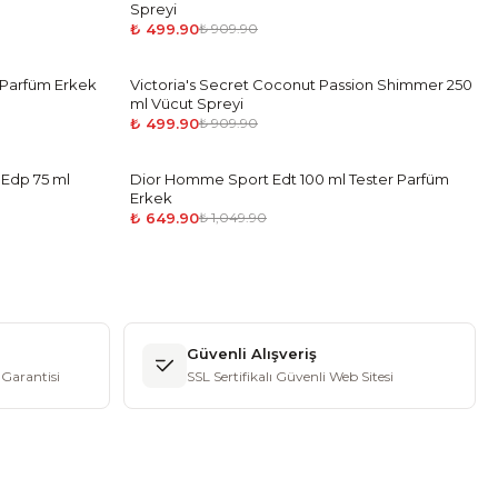
Spreyi
₺ 499.90
₺ 909.90
 Parfüm Erkek
Victoria's Secret Coconut Passion Shimmer 250
-
45
%
ml Vücut Spreyi
₺ 499.90
₺ 909.90
 Edp 75 ml
Dior Homme Sport Edt 100 ml Tester Parfüm
-
38
%
Erkek
₺ 649.90
₺ 1,049.90
Güvenli Alışveriş
Garantisi
SSL Sertifikalı Güvenli Web Sitesi