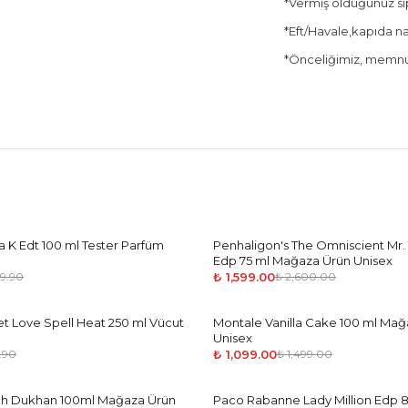
*Vermiş olduğunuz sipa
*Eft/Havale,kapıda nak
*Önceliğimiz, memnun
K Edt 100 ml Tester Parfüm
Penhaligon's The Omniscient Mr
-
39
%
Edp 75 ml Mağaza Ürün Unisex
₺ 1,599.00
49.90
₺ 2,600.00
ret Love Spell Heat 250 ml Vücut
Montale Vanilla Cake 100 ml Mağ
-
27
%
Unisex
₺ 1,099.00
.90
₺ 1,499.00
ah Dukhan 100ml Mağaza Ürün
Paco Rabanne Lady Million Edp 8
-
38
%