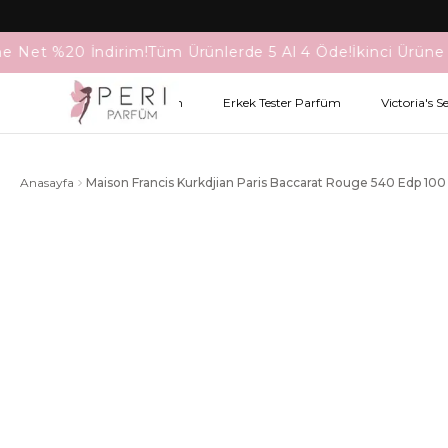
ne Net %20 İndirim!
Tüm Ürünlerde 5 Al 4 Öde!
İkinci Ürüne 
Kadın Tester Parfüm
Erkek Tester Parfüm
Victoria's S
Anasayfa
Maison Francis Kurkdjian Paris Baccarat Rouge 540 Edp 100