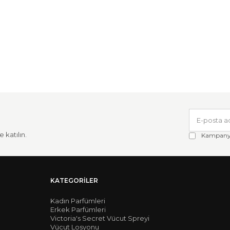
 katılın.
Kampanya 
KATEGORILER
Kadın Parfümleri
Erkek Parfümleri
Victoria's Secret Vücut Spreyi
Vücut Losyonu