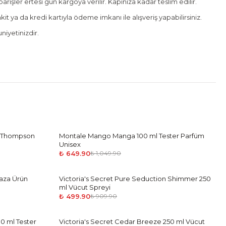
rişler ertesi gün kargoya verilir. Kapınıza kadar teslim edilir.
it ya da kredi kartıyla ödeme imkanı ile alışveriş yapabilirsiniz.
iyetinizdir.
. Thompson
Montale Mango Manga 100 ml Tester Parfüm
-
38
%
Unisex
₺ 649.90
₺ 1,049.90
aza Ürün
Victoria's Secret Pure Seduction Shimmer 250
-
45
%
ml Vücut Spreyi
₺ 499.90
₺ 909.90
0 ml Tester
Victoria's Secret Cedar Breeze 250 ml Vücut
-
45
%