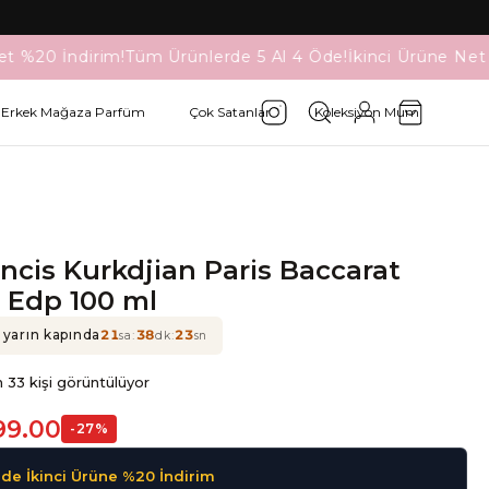
t %20 İndirim!
Tüm Ürünlerde 5 Al 4 Öde!
İkinci Ürüne Net 
Erkek Mağaza Parfüm
Çok Satanlar
Koleksiyon Mum
ncis Kurkdjian Paris Baccarat
 Edp 100 ml
 yarın kapında
21
:
38
:
22
sa
dk
sn
 33 kişi görüntülüyor
99.00
-
27
%
de İkinci Ürüne %20 İndirim