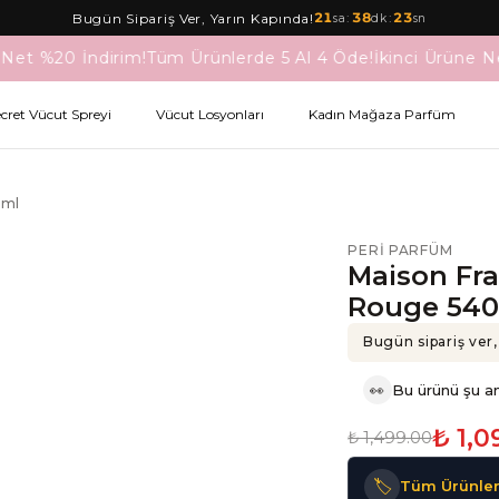
21
:
38
:
22
Bugün Sipariş Ver, Yarın Kapında!
sa
dk
sn
Net %20 İndirim!
Tüm Ürünlerde 5 Al 4 Öde!
İkinci Ürüne Ne
ecret Vücut Spreyi
Vücut Losyonları
Kadın Mağaza Parfüm
 ml
PERI PARFÜM
Maison Fra
Rouge 540
Bugün sipariş ver,
👀
Bu ürünü şu an
₺ 1,0
₺ 1,499.00
🏷️
Tüm Ürünler