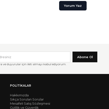
Yorum Yaz
Abone Ol
ve duyurular için ileti almayı kabul ediyorum.
POLITIKALAR
Hakkımızda
Sıkça Sorulan Sorular
Mesafeli Satış Sözleşmesi
Gizlilik ve Güvenlik