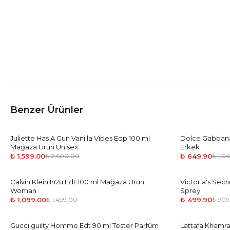
Benzer Ürünler
Juliette Has A Gun Vanilla Vibes Edp 100 ml
-
39
%
Dolce Gabbana 
-
38
%
Mağaza Ürün Unisex
Erkek
₺ 1,599.00
₺ 649.90
₺ 2,600.00
₺ 1,0
Calvin Klein In2u Edt 100 ml Mağaza Ürün
-
27
%
Victoria's Sec
-
45
%
Woman
Spreyi
₺ 1,099.00
₺ 499.90
₺ 1,499.00
₺ 909
Gucci guilty Homme Edt 90 ml Tester Parfüm
-
38
%
Lattafa Khamr
-
39
%