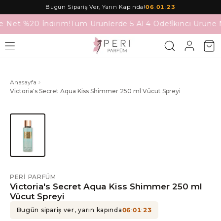
Bugün Sipariş Ver, Yarın Kapında!
06
:
01
:
23
e Net %20 İndirim!
Tüm Ürünlerde 5 Al 4 Öde!
İkinci Ürüne 
Anasayfa
Victoria's Secret Aqua Kiss Shimmer 250 ml Vücut Spreyi
PERI PARFÜM
Victoria's Secret Aqua Kiss Shimmer 250 ml
Vücut Spreyi
Bugün sipariş ver, yarın kapında
06
:
01
:
23