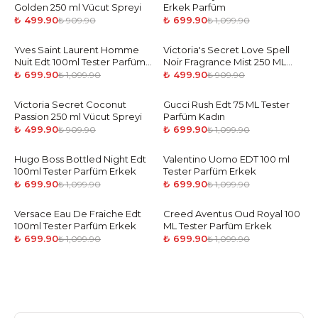
Golden 250 ml Vücut Spreyi
Erkek Parfüm
₺ 499.90
₺ 699.90
₺ 909.90
₺ 1,099.90
Yves Saint Laurent Homme
-
36
%
Victoria's Secret Love Spell
-
45
%
Nuit Edt 100ml Tester Parfüm
Noir Fragrance Mist 250 ML
Erkek
Vücut Spreyi
₺ 699.90
₺ 499.90
₺ 1,099.90
₺ 909.90
Victoria Secret Coconut
-
45
%
Gucci Rush Edt 75 ML Tester
-
36
%
Passion 250 ml Vücut Spreyi
Parfüm Kadın
₺ 499.90
₺ 699.90
₺ 909.90
₺ 1,099.90
Hugo Boss Bottled Night Edt
-
36
%
Valentino Uomo EDT 100 ml
-
36
%
100ml Tester Parfüm Erkek
Tester Parfüm Erkek
₺ 699.90
₺ 699.90
₺ 1,099.90
₺ 1,099.90
Versace Eau De Fraiche Edt
-
36
%
Creed Aventus Oud Royal 100
-
36
%
100ml Tester Parfüm Erkek
ML Tester Parfüm Erkek
₺ 699.90
₺ 699.90
₺ 1,099.90
₺ 1,099.90