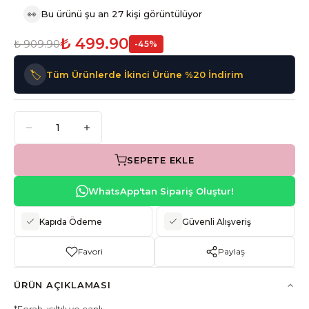
👀
Bu ürünü şu an 27 kişi görüntülüyor
₺ 499.90
₺ 909.90
-
45
%
🏷️
Tüm Ürünlerde İkinci Ürüne %20 İndirim
SEPETE EKLE
WhatsApp'tan Sipariş Oluştur!
Kapıda Ödeme
Güvenli Alışveriş
Favori
Paylaş
ÜRÜN AÇIKLAMASI