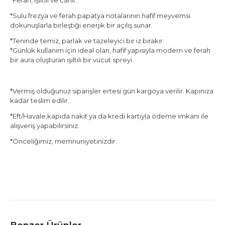
*Ferah, ışıltılı ve canlı…
*Sulu frezya ve ferah papatya notalarının hafif meyvemsi
dokunuşlarla birleştiği enerjik bir açılış sunar.
*Teninde temiz, parlak ve tazeleyici bir iz bırakır.
*Günlük kullanım için ideal olan, hafif yapısıyla modern ve ferah
bir aura oluşturan ışıltılı bir vücut spreyi.
*Vermiş olduğunuz siparişler ertesi gün kargoya verilir. Kapınıza
kadar teslim edilir.
*Eft/Havale,kapıda nakit ya da kredi kartıyla ödeme imkanı ile
alışveriş yapabilirsiniz.
*Önceliğimiz, memnuniyetinizdir.