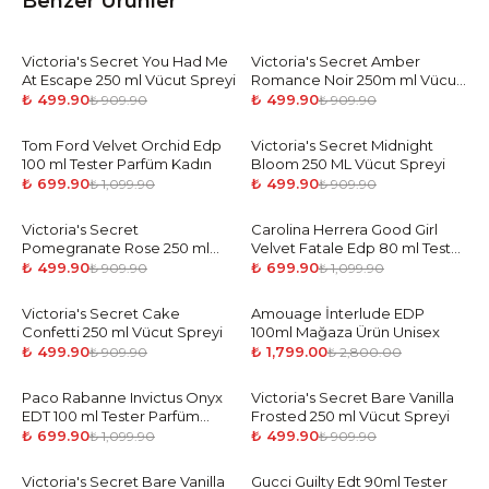
Benzer Ürünler
Victoria's Secret You Had Me
-
45
%
Victoria's Secret Amber
-
45
%
At Escape 250 ml Vücut Spreyi
Romance Noir 250m ml Vücut
Spreyi
₺ 499.90
₺ 499.90
₺ 909.90
₺ 909.90
Tom Ford Velvet Orchid Edp
-
36
%
Victoria's Secret Midnight
-
45
%
100 ml Tester Parfüm Kadın
Bloom 250 ML Vücut Spreyi
₺ 699.90
₺ 499.90
₺ 1,099.90
₺ 909.90
Victoria's Secret
-
45
%
Carolina Herrera Good Girl
-
36
%
Pomegranate Rose 250 ml
Velvet Fatale Edp 80 ml Tester
Vücut Spreyi
Parfüm Kadın
₺ 499.90
₺ 699.90
₺ 909.90
₺ 1,099.90
Victoria's Secret Cake
-
45
%
Amouage İnterlude EDP
-
36
%
Confetti 250 ml Vücut Spreyi
100ml Mağaza Ürün Unisex
₺ 499.90
₺ 1,799.00
₺ 909.90
₺ 2,800.00
Paco Rabanne Invictus Onyx
-
36
%
Victoria's Secret Bare Vanilla
-
45
%
EDT 100 ml Tester Parfüm
Frosted 250 ml Vücut Spreyi
Erkek
₺ 699.90
₺ 499.90
₺ 1,099.90
₺ 909.90
Victoria's Secret Bare Vanilla
-
45
%
Gucci Guilty Edt 90ml Tester
-
36
%