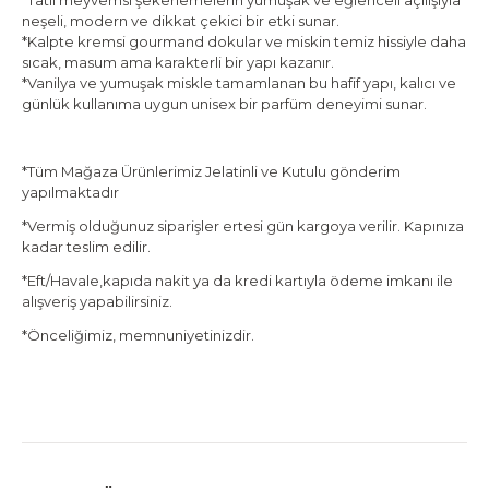
*Tatlı meyvemsi şekerlemelerin yumuşak ve eğlenceli açılışıyla
neşeli, modern ve dikkat çekici bir etki sunar.
*Kalpte kremsi gourmand dokular ve miskin temiz hissiyle daha
sıcak, masum ama karakterli bir yapı kazanır.
*Vanilya ve yumuşak miskle tamamlanan bu hafif yapı, kalıcı ve
günlük kullanıma uygun unisex bir parfüm deneyimi sunar.
*Tüm Mağaza Ürünlerimiz Jelatinli ve Kutulu gönderim
yapılmaktadır
*Vermiş olduğunuz siparişler ertesi gün kargoya verilir. Kapınıza
kadar teslim edilir.
*Eft/Havale,kapıda nakit ya da kredi kartıyla ödeme imkanı ile
alışveriş yapabilirsiniz.
*Önceliğimiz, memnuniyetinizdir.