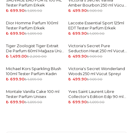
SAUVAGE EAU FORTE 100 ML
Victoria's Secret Vanilla
Tester Parfüm Erkek
Amber Bourbon 250 ml Vücut
Spreyi
₺ 699.90
₺ 499.90
₺ 1,099.90
₺ 909.90
Dior Homme Parfum 100ml
-
36
%
Lacoste Essential Sport 125ml
-
36
%
Tester Parfüm Erkek
EDT Tester Parfüm Erkek
₺ 699.90
₺ 699.90
₺ 1,099.90
₺ 1,099.90
Tiger Zoologist Tiger Extrait
-
32
%
Victoria's Secret Pure
-
45
%
De Parfum 60ml Mağaza Ürün
Seduction Heat 250 ml Vücut
Unisex
Spreyi
₺ 1,499.00
₺ 499.90
₺ 2,200.00
₺ 909.90
Michael Kors Sparkling Blush
-
36
%
Victoria's Secret Wonderland
-
45
%
100ml Tester Parfüm Kadın
Woods 250 ml Vücut Spreyi
₺ 699.90
₺ 499.90
₺ 1,099.90
₺ 909.90
Montale Vanilla Cake 100 ml
-
36
%
Yves Saint Laurent Libre
-
36
%
Tester Parfüm Unisex
Collector's Edition Edp 90 ml
Tester Parfüm Kadın
₺ 699.90
₺ 699.90
₺ 1,099.90
₺ 1,099.90