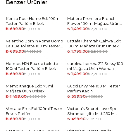
Benzer Ürünler
Kenzo Pour Home Edt 100ml
-
36
%
Matiere Premiere French
-
32
%
Tester Parfüm Erkek
Flower 100 ml Mağaza Ürün
Unisex
₺ 699.90
₺ 1,499.00
₺ 1,099.90
₺ 2,200.00
Valentino Born In Roma Uomo
-
36
%
Lattafa Khamrah Qahwa Edp
-
36
%
Eau De Toilette 100 ml Tester
100 ml Mağaza Ürün Unisex
Parfüm Erkek
₺ 699.90
₺ 1,799.00
₺ 1,099.90
₺ 2,800.00
Hermes H24 Eau de toilette
-
36
%
carolina herrera 212 Seksy 100
-
32
%
100ml Tester Parfüm Erkek
ml Mağaza Ürün Woman
₺ 699.90
₺ 1,499.00
₺ 1,099.90
₺ 2,200.00
Memo Ithaque Edp 75 ml
-
32
%
Gucci Envy Me 100 Ml Tester
-
36
%
Mağaza Ürün Unisex
Parfüm Kadın
₺ 1,499.00
₺ 699.90
₺ 2,200.00
₺ 1,099.90
Versace Eros Edt 100ml Tester
-
36
%
Victoria's Secret Love Spell
-
45
%
Erkek Parfüm
Shimmer Işıltılı Mist 250 ML
Vücut Spreyi
₺ 699.90
₺ 499.90
₺ 1,099.90
₺ 909.90
-
36
%
-
45
%