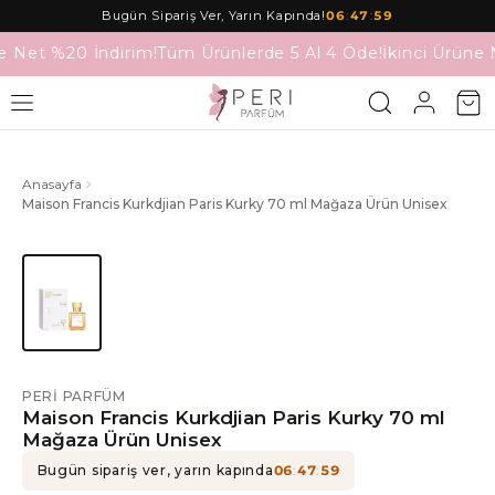
Bugün Sipariş Ver, Yarın Kapında!
06
:
47
:
59
e Net %20 İndirim!
Tüm Ürünlerde 5 Al 4 Öde!
İkinci Ürüne 
Anasayfa
Maison Francis Kurkdjian Paris Kurky 70 ml Mağaza Ürün Unisex
PERI PARFÜM
Maison Francis Kurkdjian Paris Kurky 70 ml
Mağaza Ürün Unisex
Bugün sipariş ver, yarın kapında
06
:
47
:
59