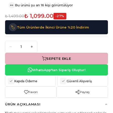
👀
Bu ürünü şu an 16 kişi görüntülüyor
₺ 1,099.00
₺ 1,499.00
-
27
%
🏷️
Tüm Ürünlerde İkinci Ürüne %20 İndirim
SEPETE EKLE
WhatsApp'tan Sipariş Oluştur!
Kapıda Ödeme
Güvenli Alışveriş
Favori
Paylaş
ÜRÜN AÇIKLAMASI