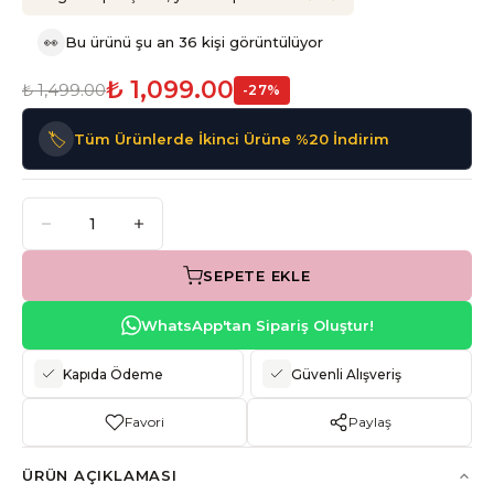
👀
Bu ürünü şu an 36 kişi görüntülüyor
₺ 1,099.00
₺ 1,499.00
-
27
%
🏷️
Tüm Ürünlerde İkinci Ürüne %20 İndirim
SEPETE EKLE
WhatsApp'tan Sipariş Oluştur!
Kapıda Ödeme
Güvenli Alışveriş
Favori
Paylaş
ÜRÜN AÇIKLAMASI