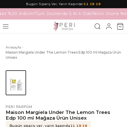
Bugün Sipariş Ver, Yarın Kapında!
11
:
19
:
19
Net %20 İndirim!
Tüm Ürünlerde 5 Al 4 Öde!
İkinci Ürüne Ne
Anasayfa
Maison Margiela Under The Lemon Trees Edp 100 ml Mağaza Ürün
Unisex
PERI PARFÜM
Maison Margiela Under The Lemon Trees
Edp 100 ml Mağaza Ürün Unisex
Bugün sipariş ver, yarın kapında
11
:
19
:
19