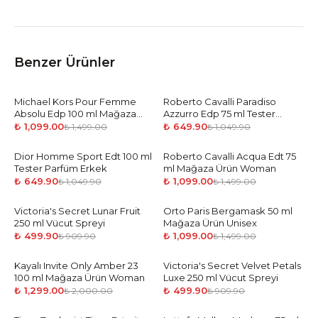
Benzer Ürünler
Michael Kors Pour Femme
-
27
%
Roberto Cavalli Paradiso
-
38
%
Absolu Edp 100 ml Mağaza
Azzurro Edp 75 ml Tester
Ürün Woman
Parfüm Kadın
₺ 1,099.00
₺ 649.90
₺ 1,499.00
₺ 1,049.90
Dior Homme Sport Edt 100 ml
-
38
%
Roberto Cavalli Acqua Edt 75
-
27
%
Tester Parfüm Erkek
ml Mağaza Ürün Woman
₺ 649.90
₺ 1,099.00
₺ 1,049.90
₺ 1,499.00
Victoria's Secret Lunar Fruit
-
45
%
Orto Paris Bergamask 50 ml
-
27
%
250 ml Vücut Spreyi
Mağaza Ürün Unisex
₺ 499.90
₺ 1,099.00
₺ 909.90
₺ 1,499.00
Kayalı Invite Only Amber 23
-
35
%
Victoria's Secret Velvet Petals
-
45
%
100 ml Mağaza Ürün Woman
Luxe 250 ml Vücut Spreyi
₺ 1,299.00
₺ 499.90
₺ 2,000.00
₺ 909.90