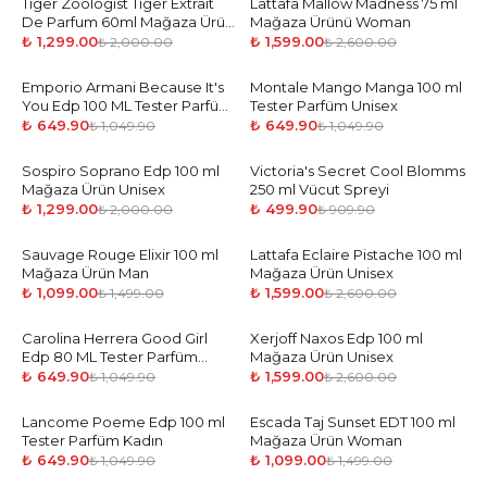
Tiger Zoologist Tiger Extrait
-
35
%
Lattafa Mallow Madness 75 ml
-
39
%
De Parfum 60ml Mağaza Ürün
Mağaza Ürünü Woman
Unisex
₺ 1,299.00
₺ 1,599.00
₺ 2,000.00
₺ 2,600.00
Emporio Armani Because It's
-
38
%
Montale Mango Manga 100 ml
-
38
%
You Edp 100 ML Tester Parfüm
Tester Parfüm Unisex
Kadın
₺ 649.90
₺ 649.90
₺ 1,049.90
₺ 1,049.90
Sospiro Soprano Edp 100 ml
-
35
%
Victoria's Secret Cool Blomms
-
45
%
Mağaza Ürün Unisex
250 ml Vücut Spreyi
₺ 1,299.00
₺ 499.90
₺ 2,000.00
₺ 909.90
Sauvage Rouge Elixir 100 ml
-
27
%
Lattafa Eclaire Pistache 100 ml
-
39
%
Mağaza Ürün Man
Mağaza Ürün Unisex
₺ 1,099.00
₺ 1,599.00
₺ 1,499.00
₺ 2,600.00
Carolina Herrera Good Girl
-
38
%
Xerjoff Naxos Edp 100 ml
-
39
%
Edp 80 ML Tester Parfüm
Mağaza Ürün Unisex
Kadın
₺ 649.90
₺ 1,599.00
₺ 1,049.90
₺ 2,600.00
Lancome Poeme Edp 100 ml
-
38
%
Escada Taj Sunset EDT 100 ml
-
27
%
Tester Parfüm Kadın
Mağaza Ürün Woman
₺ 649.90
₺ 1,099.00
₺ 1,049.90
₺ 1,499.00