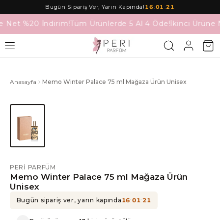
Bugün Sipariş Ver, Yarın Kapında!
16
:
01
:
21
e Net %20 İndirim!
Tüm Ürünlerde 5 Al 4 Öde!
İkinci Ürüne 
Anasayfa
Memo Winter Palace 75 ml Mağaza Ürün Unisex
PERI PARFÜM
Memo Winter Palace 75 ml Mağaza Ürün
Unisex
Bugün sipariş ver, yarın kapında
16
:
01
:
21