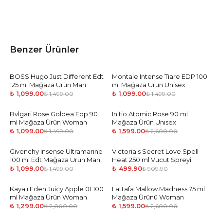
Benzer Ürünler
BOSS Hugo Just Different Edt
-
27
%
Montale Intense Tiare EDP 100
-
27
%
125 ml Mağaza Ürün Man
ml Mağaza Ürün Unisex
₺ 1,099.00
₺ 1,099.00
₺ 1,499.00
₺ 1,499.00
Bvlgari Rose Goldea Edp 90
-
27
%
Initio Atomic Rose 90 ml
-
39
%
ml Mağaza Ürün Woman
Mağaza Ürün Unisex
₺ 1,099.00
₺ 1,599.00
₺ 1,499.00
₺ 2,600.00
Givenchy Insense Ultramarine
-
27
%
Victoria's Secret Love Spell
-
45
%
100 ml Edt Mağaza Ürün Man
Heat 250 ml Vücut Spreyi
₺ 1,099.00
₺ 499.90
₺ 1,499.00
₺ 909.90
Kayalı Eden Juicy Apple 01 100
-
35
%
Lattafa Mallow Madness 75 ml
-
39
%
ml Mağaza Ürün Woman
Mağaza Ürünü Woman
₺ 1,299.00
₺ 1,599.00
₺ 2,000.00
₺ 2,600.00