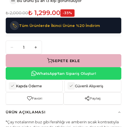
👀
Bu ürünü şu an 13 kişi görüntülüyor
₺ 1,299.00
₺ 2,000.00
-
35
%
🏷️
Tüm Ürünlerde İkinci Ürüne %20 İndirim
SEPETE EKLE
WhatsApp'tan Sipariş Oluştur!
Kapıda Ödeme
Güvenli Alışveriş
Favori
Paylaş
ÜRÜN AÇIKLAMASI
*Çay notalarının buz gibi ferahlığı ve amberin sıcak kontrastıyla