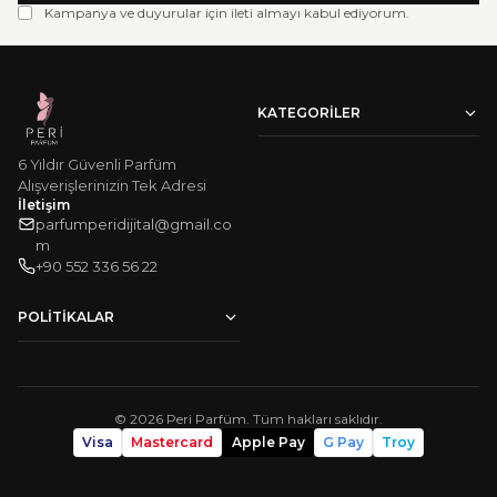
Kampanya ve duyurular için ileti almayı kabul ediyorum.
KATEGORILER
Kadın Parfümleri
6 Yıldır Güvenli Parfüm
Erkek Parfümleri
Victoria's Secret Vücut Spreyi
Alışverişlerinizin Tek Adresi
Vücut Losyonu
İletişim
Çok Satanlar
parfumperidijital@gmail.co
m
‪+90 552 336 56 22‬
POLITIKALAR
Hakkımızda
Sıkça Sorulan Sorular
Mesafeli Satış Sözleşmesi
Gizlilik ve Güvenlik
©
2026
Peri Parfüm. Tüm hakları saklıdır.
Sipariş Takip
Visa
Mastercard
Apple Pay
G Pay
Troy
KVKK