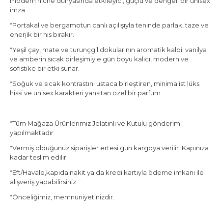
modern niche dünyasında etkileyici, güçlü ve dengeli bir unisex
imza…
*Portakal ve bergamotun canlı açılışıyla teninde parlak, taze ve
enerjik bir his bırakır.
*Yeşil çay, mate ve turunçgil dokularının aromatik kalbi; vanilya
ve amberin sıcak birleşimiyle gün boyu kalıcı, modern ve
sofistike bir etki sunar.
*Soğuk ve sıcak kontrastını ustaca birleştiren, minimalist lüks
hissi ve unisex karakteri yansıtan özel bir parfüm.
*Tüm Mağaza Ürünlerimiz Jelatinli ve Kutulu gönderim
yapılmaktadır
*Vermiş olduğunuz siparişler ertesi gün kargoya verilir. Kapınıza
kadar teslim edilir.
*Eft/Havale,kapıda nakit ya da kredi kartıyla ödeme imkanı ile
alışveriş yapabilirsiniz.
*Önceliğimiz, memnuniyetinizdir.