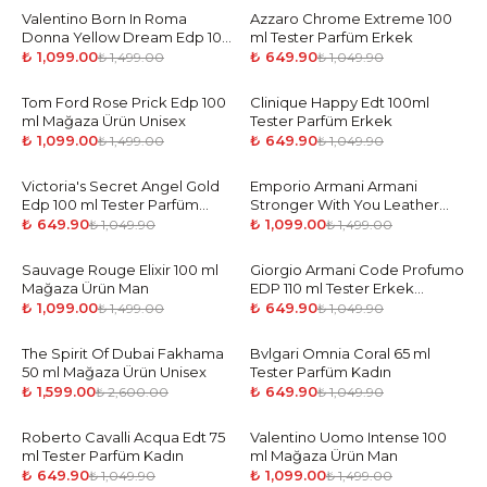
Valentino Born In Roma
-
27
%
Azzaro Chrome Extreme 100
-
38
%
Donna Yellow Dream Edp 100
ml Tester Parfüm Erkek
ml Mağaza Ürün Woman
₺ 1,099.00
₺ 649.90
₺ 1,499.00
₺ 1,049.90
Tom Ford Rose Prick Edp 100
-
27
%
Clinique Happy Edt 100ml
-
38
%
ml Mağaza Ürün Unisex
Tester Parfüm Erkek
₺ 1,099.00
₺ 649.90
₺ 1,499.00
₺ 1,049.90
Victoria's Secret Angel Gold
-
38
%
Emporio Armani Armani
-
27
%
Edp 100 ml Tester Parfüm
Stronger With You Leather
Kadın
Edp 100 ml Mağaza Ürün Man
₺ 649.90
₺ 1,099.00
₺ 1,049.90
₺ 1,499.00
Sauvage Rouge Elixir 100 ml
-
27
%
Giorgio Armani Code Profumo
-
38
%
Mağaza Ürün Man
EDP 110 ml Tester Erkek
Parfüm
₺ 1,099.00
₺ 649.90
₺ 1,499.00
₺ 1,049.90
The Spirit Of Dubai Fakhama
-
39
%
Bvlgari Omnia Coral 65 ml
-
38
%
50 ml Mağaza Ürün Unisex
Tester Parfüm Kadın
₺ 1,599.00
₺ 649.90
₺ 2,600.00
₺ 1,049.90
Roberto Cavalli Acqua Edt 75
-
38
%
Valentino Uomo Intense 100
-
27
%
ml Tester Parfüm Kadın
ml Mağaza Ürün Man
₺ 649.90
₺ 1,099.00
₺ 1,049.90
₺ 1,499.00