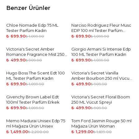
Benzer Ürünler
Chloe Nomade Edp 75 ML
-
36
%
Narciso Rodriguez Fleur Musc
-
36
%
Tester Parfüm Kadın
EDP 100 ml Tester Parfüm
Kadın
₺ 699.90
₺ 699.90
₺ 1,099.90
₺ 1,099.90
Victoria's Secret Amber
-
45
%
Giorgio Armani Si Intense Edp
-
36
%
Romance Fragrance Mist 250
100 ML Tester Parfüm Kadın
ML Vücut Spreyi
₺ 499.90
₺ 699.90
₺ 909.90
₺ 1,099.90
Hugo Boss The Scent Edt 100
-
36
%
Victoria's Secret Vanilla
-
45
%
ML Tester Parfüm Kadın
Amber Bourbon 250 ml Vücut
Spreyi
₺ 699.90
₺ 499.90
₺ 1,099.90
₺ 909.90
Givenchy Brown Label Edt
-
36
%
Victoria's Secret Floral Boom
-
45
%
100ml Tester Parfüm Erkek
250 ML Vücut Spreyi
₺ 699.90
₺ 499.90
₺ 1,099.90
₺ 909.90
Memo Madurai Unisex Edp 75
-
32
%
Tom Ford Jasmin Rouge 50 ml
-
24
%
ml Mağaza Ürün Unisex
Mağaza Ürün Woman
₺ 1,499.00
₺ 1,299.00
₺ 2,200.00
₺ 1,699.00