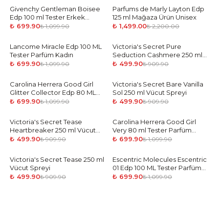
Givenchy Gentleman Boisee
-
36
%
Parfums de Marly Layton Edp
-
32
%
Edp 100 ml Tester Erkek
125 ml Mağaza Ürün Unisex
Parfüm
₺ 699.90
₺ 1,499.00
₺ 1,099.90
₺ 2,200.00
Lancome Miracle Edp 100 ML
-
36
%
Victoria's Secret Pure
-
45
%
Tester Parfüm Kadın
Seduction Cashmere 250 ml
Vücut Spreyi
₺ 699.90
₺ 499.90
₺ 1,099.90
₺ 909.90
Carolina Herrera Good Girl
-
36
%
Victoria's Secret Bare Vanilla
-
45
%
Glitter Collector Edp 80 ML
Sol 250 ml Vücut Spreyi
Tester Parfüm Kadın
₺ 699.90
₺ 499.90
₺ 1,099.90
₺ 909.90
Victoria's Secret Tease
-
45
%
Carolina Herrera Good Girl
-
36
%
Heartbreaker 250 ml Vücut
Very 80 ml Tester Parfüm
Spreyi
Kadın
₺ 499.90
₺ 699.90
₺ 909.90
₺ 1,099.90
Victoria's Secret Tease 250 ml
-
45
%
Escentric Molecules Escentric
-
36
%
Vücut Spreyi
01 Edp 100 ML Tester Parfüm
Kadın
₺ 499.90
₺ 699.90
₺ 909.90
₺ 1,099.90