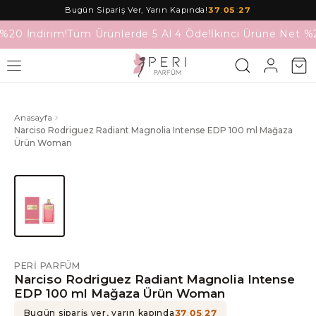
Bugün Sipariş Ver, Yarın Kapında!
37
:
05
:
27
%20 İndirim!
Tüm Ürünlerde 5 Al 4 Öde!
İkinci Ürüne Net %2
Anasayfa
Narciso Rodriguez Radiant Magnolia Intense EDP 100 ml Mağaza
Ürün Woman
PERI PARFÜM
Narciso Rodriguez Radiant Magnolia Intense
EDP 100 ml Mağaza Ürün Woman
Bugün sipariş ver, yarın kapında
37
:
05
:
27