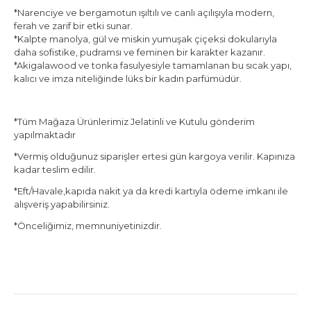
*Narenciye ve bergamotun ışıltılı ve canlı açılışıyla modern,
ferah ve zarif bir etki sunar.
*Kalpte manolya, gül ve miskin yumuşak çiçeksi dokularıyla
daha sofistike, pudramsı ve feminen bir karakter kazanır.
*Akigalawood ve tonka fasulyesiyle tamamlanan bu sıcak yapı,
kalıcı ve imza niteliğinde lüks bir kadın parfümüdür.
*Tüm Mağaza Ürünlerimiz Jelatinli ve Kutulu gönderim
yapılmaktadır
*Vermiş olduğunuz siparişler ertesi gün kargoya verilir. Kapınıza
kadar teslim edilir.
*Eft/Havale,kapıda nakit ya da kredi kartıyla ödeme imkanı ile
alışveriş yapabilirsiniz.
*Önceliğimiz, memnuniyetinizdir.