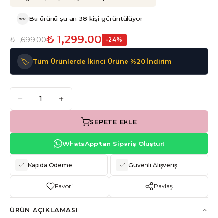
👀
Bu ürünü şu an 38 kişi görüntülüyor
₺ 1,299.00
₺ 1,699.00
-
24
%
🏷️
Tüm Ürünlerde İkinci Ürüne %20 İndirim
SEPETE EKLE
WhatsApp'tan Sipariş Oluştur!
Kapıda Ödeme
Güvenli Alışveriş
Favori
Paylaş
ÜRÜN AÇIKLAMASI