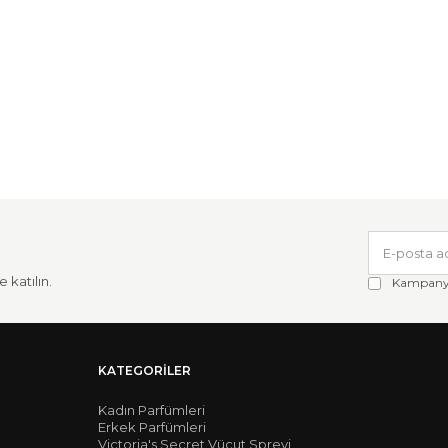
 katılın.
Kampanya 
KATEGORILER
Kadın Parfümleri
Erkek Parfümleri
Victoria's Secret Vücut Spreyi