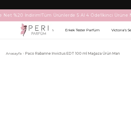
e Net %20 İndirim!
Tüm Ürünlerde 5 Al 4 Öde!
İkinci Ürüne 
Kadın Tester Parfüm
Erkek Tester Parfüm
Victoria's S
Anasayfa
Paco Rabanne Invictus EDT 100 ml Mağaza Ürün Man