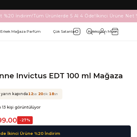
t %20 İndirim!
Tüm Ürünlerde 5 Al 4 Öde!
İkinci Ürüne Net %
Erkek Mağaza Parfüm
Çok Satanlar
Koleksiyon Mum
nne Invictus EDT 100 ml Mağaza
 yarın kapında
12
:
20
:
18
sa
dk
sn
 13 kişi görüntülüyor
99.00
-
27
%
de İkinci Ürüne %20 İndirim