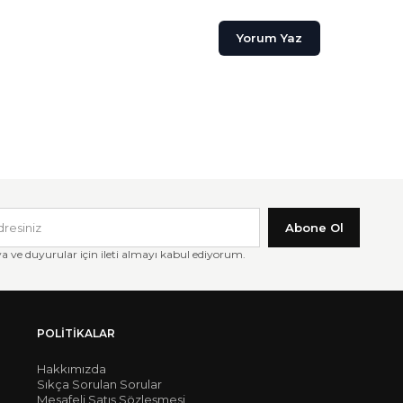
Yorum Yaz
Abone Ol
ve duyurular için ileti almayı kabul ediyorum.
POLITIKALAR
Hakkımızda
Sıkça Sorulan Sorular
Mesafeli Satış Sözleşmesi