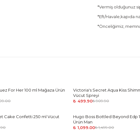
*Vermiş olduğunuz sipa
*Eft/Havale,kapıda nak
*Önceliğimiz, memnun
guez For Her 100 ml Mağaza Ürün
Victoria's Secret Aqua Kiss Shim
-
45
%
Vücut Spreyi
₺ 499.90
499.00
₺ 909.90
ret Cake Confetti 250 ml Vücut
Hugo Boss Bottled Beyond Edp 
-
27
%
Ürün Man
₺ 1,099.00
.90
₺ 1,499.00