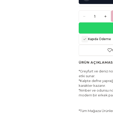
Kapıda Ödeme
ÜRÜN AÇIKLAMAS
*Greyfurt ve deniz not
etki sunar.
*Kalpte defne yaprağı
karakter kazanır.
*Amber ve odunsu not
modern bir erkek pa
*Tüm Mağaza Ürünleri