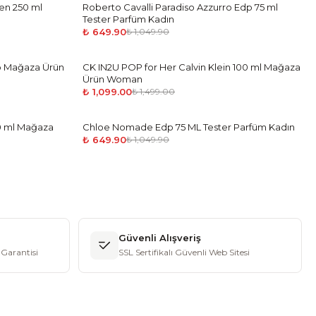
den 250 ml
Roberto Cavalli Paradiso Azzurro Edp 75 ml
-
38
%
Tester Parfüm Kadın
₺ 649.90
₺ 1,049.90
p Mağaza Ürün
CK IN2U POP for Her Calvin Klein 100 ml Mağaza
-
27
%
Ürün Woman
₺ 1,099.00
₺ 1,499.00
00 ml Mağaza
Chloe Nomade Edp 75 ML Tester Parfüm Kadın
-
38
%
₺ 649.90
₺ 1,049.90
Güvenli Alışveriş
Garantisi
SSL Sertifikalı Güvenli Web Sitesi