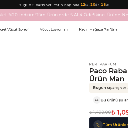
12
:
20
:
18
Bugün Sipariş Ver, Yarın Kapında!
sa
dk
sn
Net %20 İndirim!
Tüm Ürünlerde 5 Al 4 Öde!
İkinci Ürüne Ne
ecret Vücut Spreyi
Vücut Losyonları
Kadın Mağaza Parfüm
PERI PARFÜM
Paco Raba
Ürün Man
Bugün sipariş ver,
👀
Bu ürünü şu an
₺ 1,0
₺ 1,499.00
🏷️
Tüm Ürünler