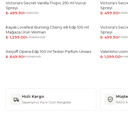
Victoria's Secret Vanilla Tropic 250 ml Vücut
-
45
%
Victoria's Secr
-
45
%
Spreyi
Spreyi
₺ 499.90
₺ 499.90
₺ 909.90
₺ 909
Kayalı Lovefest Burning Cherry 48 Edp 100 ml
-
35
%
Victoria's Sec
-
45
%
Mağaza Ürün Woman
Spreyi
₺ 1,299.00
₺ 499.90
₺ 2,000.00
₺ 909
Xerjoff Opera Edp 100 ml Tester Parfüm Unisex
-
38
%
Valentino Uom
-
27
%
₺ 649.90
₺ 1,099.00
₺ 1,049.90
₺ 1,
Hızlı Kargo
Müşte
Siparişiniz Aynı Gün Kargoda
%100 M