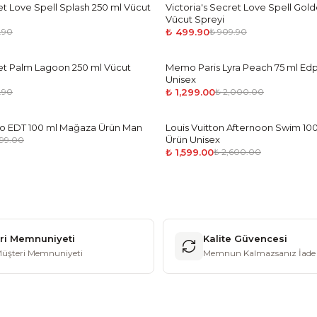
et Love Spell Splash 250 ml Vücut
Victoria's Secret Love Spell Gol
-
45
%
Vücut Spreyi
₺ 499.90
.90
₺ 909.90
ret Palm Lagoon 250 ml Vücut
Memo Paris Lyra Peach 75 ml Ed
-
35
%
Unisex
₺ 1,299.00
.90
₺ 2,000.00
o EDT 100 ml Mağaza Ürün Man
Louis Vuitton Afternoon Swim 1
-
39
%
Ürün Unisex
499.00
₺ 1,599.00
₺ 2,600.00
ri Memnuniyeti
Kalite Güvencesi
üşteri Memnuniyeti
Memnun Kalmazsanız İade 