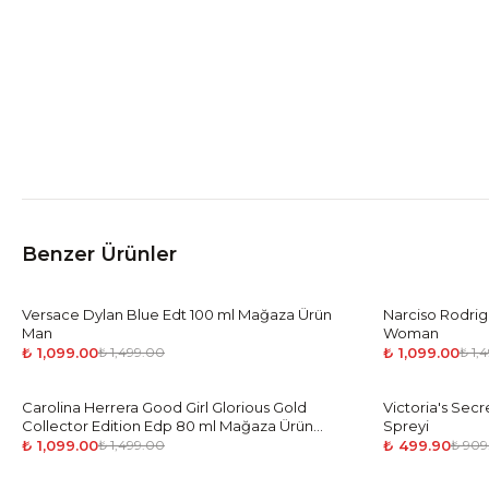
Benzer Ürünler
Versace Dylan Blue Edt 100 ml Mağaza Ürün
-
27
%
Narciso Rodri
-
27
%
Man
Woman
₺ 1,099.00
₺ 1,099.00
₺ 1,499.00
₺ 1,
Carolina Herrera Good Girl Glorious Gold
-
27
%
Victoria's Sec
-
45
%
Collector Edition Edp 80 ml Mağaza Ürün
Spreyi
Woman
₺ 1,099.00
₺ 499.90
₺ 1,499.00
₺ 909