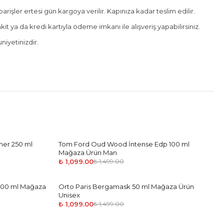
rişler ertesi gün kargoya verilir. Kapınıza kadar teslim edilir.
it ya da kredi kartıyla ödeme imkanı ile alışveriş yapabilirsiniz.
iyetinizdir.
mer 250 ml
Tom Ford Oud Wood İntense Edp 100 ml
-
27
%
Mağaza Ürün Man
₺ 1,099.00
₺ 1,499.00
100 ml Mağaza
Orto Paris Bergamask 50 ml Mağaza Ürün
-
27
%
Unisex
₺ 1,099.00
₺ 1,499.00