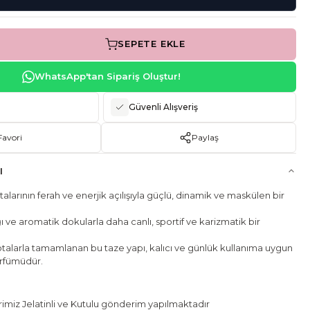
SEPETE EKLE
WhatsApp'tan Sipariş Oluştur!
Güvenli Alışveriş
Favori
Paylaş
I
alarının ferah ve enerjik açılışıyla güçlü, dinamik ve maskülen bir
 ve aromatik dokularla daha canlı, sportif ve karizmatik bir
alarla tamamlanan bu taze yapı, kalıcı ve günlük kullanıma uygun
rfümüdür.
miz Jelatinli ve Kutulu gönderim yapılmaktadır