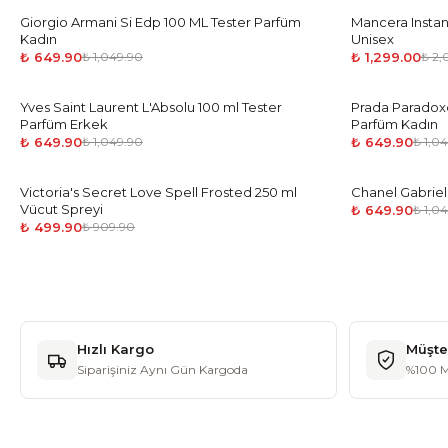
Giorgio Armani Si Edp 100 ML Tester Parfüm
-
38
%
Mancera Instan
-
35
%
Kadın
Unisex
₺ 649.90
₺ 1,299.00
₺ 1,049.90
₺ 2
Yves Saint Laurent L'Absolu 100 ml Tester
-
38
%
Prada Paradoxe
-
38
%
Parfüm Erkek
Parfüm Kadın
₺ 649.90
₺ 649.90
₺ 1,049.90
₺ 1,0
Victoria's Secret Love Spell Frosted 250 ml
-
45
%
Chanel Gabriel
-
38
%
Vücut Spreyi
₺ 649.90
₺ 1,0
₺ 499.90
₺ 909.90
Hızlı Kargo
Müşte
Siparişiniz Aynı Gün Kargoda
%100 M