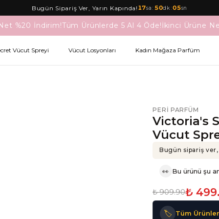
17
:
50
:
05
Bugün Sipariş Ver, Yarın Kapında!
sa
dk
sn
Net %20 İndirim!
Tüm Ürünlerde 5 Al 4 Öde!
İkinci Ürüne Ne
ecret Vücut Spreyi
Vücut Losyonları
Kadın Mağaza Parfüm
PERI PARFÜM
Victoria's
Vücut Spre
Bugün sipariş ver,
👀
Bu ürünü şu an
₺ 499
₺ 909.90
🏷️
Tüm Ürünler