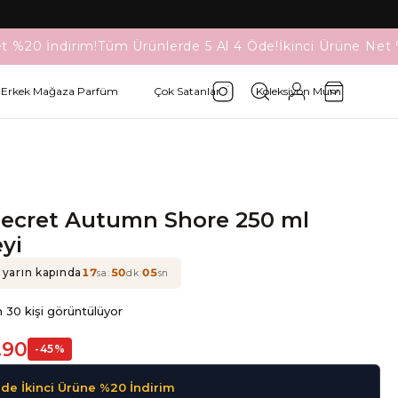
t %20 İndirim!
Tüm Ürünlerde 5 Al 4 Öde!
İkinci Ürüne Net 
Erkek Mağaza Parfüm
Çok Satanlar
Koleksiyon Mum
 Secret Autumn Shore 250 ml
yi
 yarın kapında
17
:
50
:
05
sa
dk
sn
 30 kişi görüntülüyor
.90
-
45
%
de İkinci Ürüne %20 İndirim