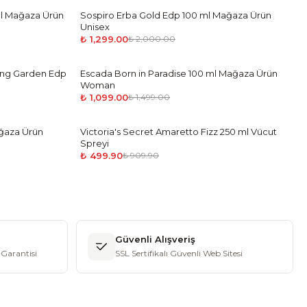
ml Mağaza Ürün
Sospiro Erba Gold Edp 100 ml Mağaza Ürün
-
35
%
Unisex
₺ 1,299.00
₺ 2,000.00
ling Garden Edp
Escada Born in Paradise 100 ml Mağaza Ürün
-
27
%
Woman
₺ 1,099.00
₺ 1,499.00
ğaza Ürün
Victoria's Secret Amaretto Fizz 250 ml Vücut
-
45
%
Spreyi
₺ 499.90
₺ 909.90
Güvenli Alışveriş
Garantisi
SSL Sertifikalı Güvenli Web Sitesi