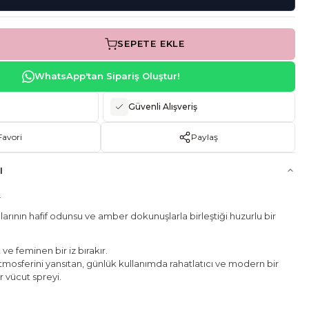
SEPETE EKLE
WhatsApp'tan Sipariş Oluştur!
Güvenli Alışveriş
Favori
Paylaş
I
…
rının hafif odunsu ve amber dokunuşlarla birleştiği huzurlu bir
ve feminen bir iz bırakır.
mosferini yansıtan, günlük kullanımda rahatlatıcı ve modern bir
r vücut spreyi.