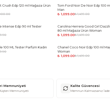
t Crush Edp 120 ml Mağaza Ürün
Tom Ford Noir De Noir Edp 100 
-
27
%
Man
₺ 1,099.00
,000.00
₺ 1,499.00
 Intense Edp 90 ml Tester
Carolina Herrera Good Girl Dazz
-
27
%
80 ml Mağaza Ürün Woman
₺ 1,099.00
49.90
₺ 1,499.00
le 100 ML Tester Parfüm Kadın
Chanel Coco Noir Edp 100 ml Ma
-
27
%
Woman
49.90
₺ 1,099.00
₺ 1,499.00
ri Memnuniyeti
Kalite Güvencesi
üşteri Memnuniyeti
Memnun Kalmazsanız İade 