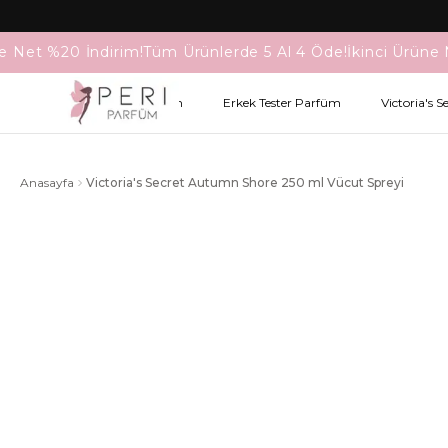
e Net %20 İndirim!
Tüm Ürünlerde 5 Al 4 Öde!
İkinci Ürüne 
Kadın Tester Parfüm
Erkek Tester Parfüm
Victoria's S
Anasayfa
Victoria's Secret Autumn Shore 250 ml Vücut Spreyi