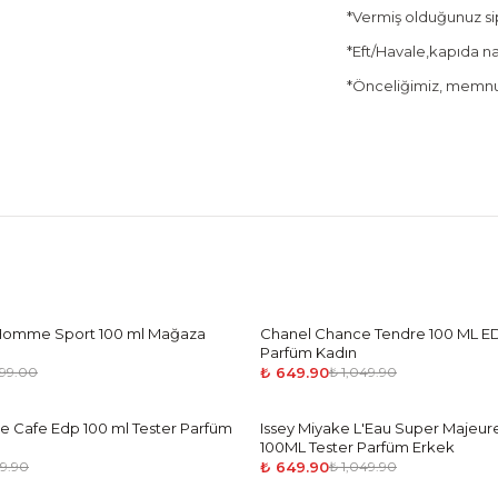
*Vermiş olduğunuz sipa
*Eft/Havale,kapıda nak
*Önceliğimiz, memnun
 Homme Sport 100 ml Mağaza
Chanel Chance Tendre 100 ML ED
-
38
%
Parfüm Kadın
₺ 649.90
499.00
₺ 1,049.90
e Cafe Edp 100 ml Tester Parfüm
Issey Miyake L'Eau Super Majeur
-
38
%
100ML Tester Parfüm Erkek
₺ 649.90
49.90
₺ 1,049.90