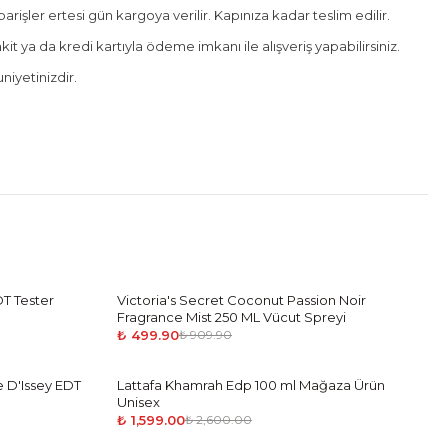
rişler ertesi gün kargoya verilir. Kapınıza kadar teslim edilir.
it ya da kredi kartıyla ödeme imkanı ile alışveriş yapabilirsiniz.
iyetinizdir.
T Tester
Victoria's Secret Coconut Passion Noir
-
45
%
Fragrance Mist 250 ML Vücut Spreyi
₺ 499.90
₺ 909.90
e D'Issey EDT
Lattafa Khamrah Edp 100 ml Mağaza Ürün
-
39
%
Unisex
₺ 1,599.00
₺ 2,600.00