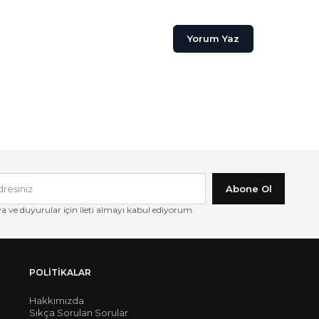
Yorum Yaz
Abone Ol
ve duyurular için ileti almayı kabul ediyorum.
POLITIKALAR
Hakkımızda
Sıkça Sorulan Sorular