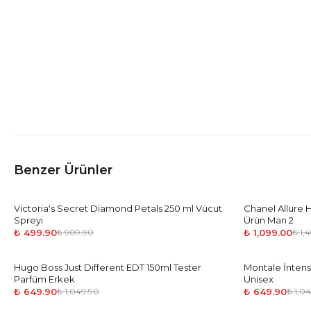
Benzer Ürünler
Victoria's Secret Diamond Petals 250 ml Vücut
-
45
%
Chanel Allure
-
27
%
Spreyi
Ürün Man 2
₺ 499.90
₺ 1,099.00
₺ 909.90
₺ 1,
Hugo Boss Just Different EDT 150ml Tester
-
38
%
Montale İntens
-
38
%
Parfüm Erkek
Unisex
₺ 649.90
₺ 649.90
₺ 1,049.90
₺ 1,0