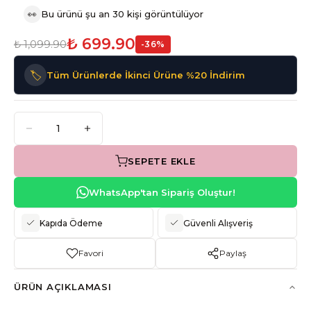
👀
Bu ürünü şu an 30 kişi görüntülüyor
₺ 699.90
₺ 1,099.90
-
36
%
🏷️
Tüm Ürünlerde İkinci Ürüne %20 İndirim
SEPETE EKLE
WhatsApp'tan Sipariş Oluştur!
Kapıda Ödeme
Güvenli Alışveriş
Favori
Paylaş
ÜRÜN AÇIKLAMASI