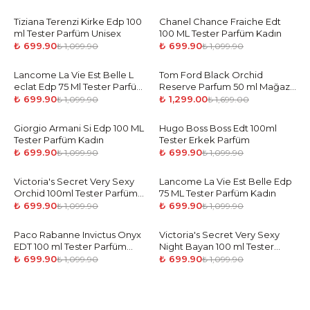
Tiziana Terenzi Kirke Edp 100
-
36
%
Chanel Chance Fraiche Edt
-
36
%
ml Tester Parfüm Unisex
100 ML Tester Parfüm Kadın
₺ 699.90
₺ 699.90
₺ 1,099.90
₺ 1,099.90
Lancome La Vie Est Belle L
-
36
%
Tom Ford Black Orchid
-
24
%
eclat Edp 75 Ml Tester Parfüm
Reserve Parfum 50 ml Mağaza
Kadın
Ürün Unisex
₺ 699.90
₺ 1,299.00
₺ 1,099.90
₺ 1,699.00
Giorgio Armani Si Edp 100 ML
-
36
%
Hugo Boss Boss Edt 100ml
-
36
%
Tester Parfüm Kadın
Tester Erkek Parfüm
₺ 699.90
₺ 699.90
₺ 1,099.90
₺ 1,099.90
Victoria's Secret Very Sexy
-
36
%
Lancome La Vie Est Belle Edp
-
36
%
Orchid 100ml Tester Parfüm
75 ML Tester Parfüm Kadın
Kadın
₺ 699.90
₺ 699.90
₺ 1,099.90
₺ 1,099.90
Paco Rabanne Invictus Onyx
-
36
%
Victoria's Secret Very Sexy
-
36
%
EDT 100 ml Tester Parfüm
Night Bayan 100 ml Tester
Erkek
Parfüm Kadın
₺ 699.90
₺ 699.90
₺ 1,099.90
₺ 1,099.90