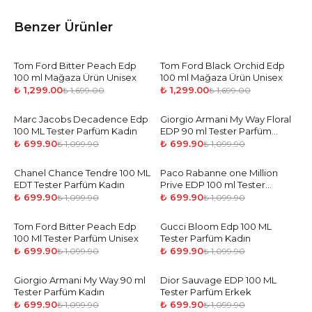
Benzer Ürünler
Tom Ford Bitter Peach Edp
-
24
%
Tom Ford Black Orchid Edp
-
24
%
100 ml Mağaza Ürün Unisex
100 ml Mağaza Ürün Unisex
₺ 1,299.00
₺ 1,299.00
₺ 1,699.00
₺ 1,699.00
Marc Jacobs Decadence Edp
-
36
%
Giorgio Armani My Way Floral
-
36
%
100 ML Tester Parfüm Kadın
EDP 90 ml Tester Parfüm
Kadın
₺ 699.90
₺ 699.90
₺ 1,099.90
₺ 1,099.90
Chanel Chance Tendre 100 ML
-
36
%
Paco Rabanne one Million
-
36
%
EDT Tester Parfüm Kadın
Prive EDP 100 ml Tester
Parfüm Erkek
₺ 699.90
₺ 699.90
₺ 1,099.90
₺ 1,099.90
Tom Ford Bitter Peach Edp
-
36
%
Gucci Bloom Edp 100 ML
-
36
%
100 Ml Tester Parfüm Unisex
Tester Parfüm Kadın
₺ 699.90
₺ 699.90
₺ 1,099.90
₺ 1,099.90
Giorgio Armani My Way 90 ml
-
36
%
Dior Sauvage EDP 100 ML
-
36
%
Tester Parfüm Kadın
Tester Parfüm Erkek
₺ 699.90
₺ 699.90
₺ 1,099.90
₺ 1,099.90