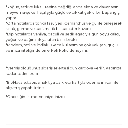
*Yoğun, tatlı ve lüks… Tenine değdiği anda elma ve davananın
meyvemsi-şekerli açılışıyla güçlü ve dikkat çekici bir başlangıç
yapar.
*Orta notalarda tonka fasulyesi, Osmanthus ve gül ile birleşerek
sıcak, gurme ve karizmatik bir karakter kazanır.
*Dip notalarda vanilya, paçuli ve sedir ağacıyla gün boyu kalıcı,
yoğun ve bağımlılık yaratan bir iz bırakır.
*Modern, tatlı ve iddialı… Gece kullanımına çok yakışan, güçlü
ve imza niteliğinde bir erkek koku deneyimi.
*Vermiş olduğunuz siparişler ertesi gün kargoya verilir. Kapınıza
kadar teslim edilir.
*Eft/Havale,kapıda nakit ya da kredi kartıyla ödeme imkanı ile
alışveriş yapabilirsiniz.
*Önceliğimiz, memnuniyetinizdir.