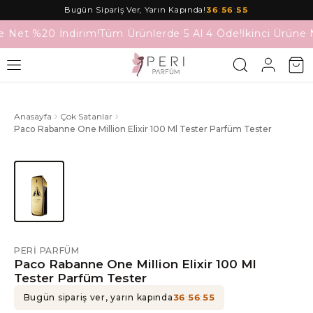
Bugün Sipariş Ver, Yarın Kapında!
36
:
56
:
55
e Net %20 İndirim!
Tüm Ürünlerde 5 Al 4 Öde!
İkinci Ürüne 
Anasayfa
Çok Satanlar
Paco Rabanne One Million Elixir 100 Ml Tester Parfüm Tester
PERI PARFÜM
Paco Rabanne One Million Elixir 100 Ml
Tester Parfüm Tester
Bugün sipariş ver, yarın kapında
36
:
56
:
55