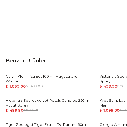
Benzer Ürünler
Calvin Klein In2u Edt 100 ml Mağaza Ürün
-
27
%
Victoria's Secr
-
45
%
Woman
Spreyi
₺ 1,099.00
₺ 499.90
₺ 1,499.00
₺ 909
Victoria's Secret Velvet Petals Candied 250 ml
-
45
%
Yves Saint Lau
-
27
%
Vücut Spreyi
Man
₺ 499.90
₺ 1,099.00
₺ 909.90
₺ 1,
Tiger Zoologist Tiger Extrait De Parfum 60ml
-
35
%
Giorgio Armani
-
38
%