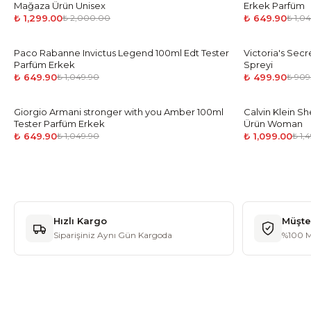
Mağaza Ürün Unisex
Erkek Parfüm
₺ 1,299.00
₺ 649.90
₺ 2,000.00
₺ 1,0
Paco Rabanne Invictus Legend 100ml Edt Tester
-
38
%
Victoria's Sec
-
45
%
Parfüm Erkek
Spreyi
₺ 649.90
₺ 499.90
₺ 1,049.90
₺ 909
Giorgio Armani stronger with you Amber 100ml
-
38
%
Calvin Klein S
-
27
%
Tester Parfüm Erkek
Ürün Woman
₺ 649.90
₺ 1,099.00
₺ 1,049.90
₺ 1,
Hızlı Kargo
Müşte
Siparişiniz Aynı Gün Kargoda
%100 M