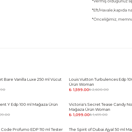
*Vermiş olduğunuz sipa
*Eft/Havale,kapıda nak
*Önceliğimiz, memnun
et Bare Vanilla Luxe 250 ml Vücut
Louis Vuitton Turbulences Edp 1
-
39
%
Ürün Woman
₺ 1,599.00
.90
₺ 2,600.00
rent Y Edp 100 ml Mağaza Ürün
Victoria's Secret Tease Candy No
-
27
%
Mağaza Ürün Woman
₺ 1,099.00
499.00
₺ 1,499.00
 Code Profumo EDP 110 ml Tester
The Spirit of Dubai Ajyal 50 ml 
-
39
%