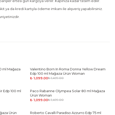
rişler ertesi gün kargoya verilir. Kapınıza kadar teslim edilir.
it ya da kredi kartıyla ödeme imkanı ile alışveriş yapabilirsiniz.
iyetinizdir.
00 ml Mağaza
Valentino Born In Roma Donna Yellow Dream
-
27
%
Edp 100 ml Mağaza Ürün Woman
₺ 1,099.00
₺ 1,499.00
ir Edp 100 ml
Paco Rabanne Olympea Solar 80 ml Mağaza
-
27
%
Ürün Woman
₺ 1,099.00
₺ 1,499.00
Mağaza Ürün
Roberto Cavalli Paradiso Azzurro Edp 75 ml
-
38
%