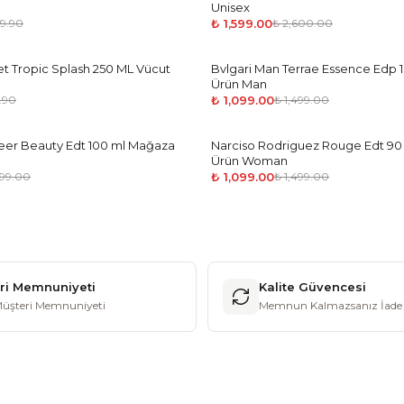
Unisex
₺ 1,599.00
49.90
₺ 2,600.00
ret Tropic Splash 250 ML Vücut
Bvlgari Man Terrae Essence Edp
-
27
%
Ürün Man
₺ 1,099.00
.90
₺ 1,499.00
heer Beauty Edt 100 ml Mağaza
Narciso Rodriguez Rouge Edt 9
-
27
%
Ürün Woman
₺ 1,099.00
499.00
₺ 1,499.00
ri Memnuniyeti
Kalite Güvencesi
üşteri Memnuniyeti
Memnun Kalmazsanız İade 