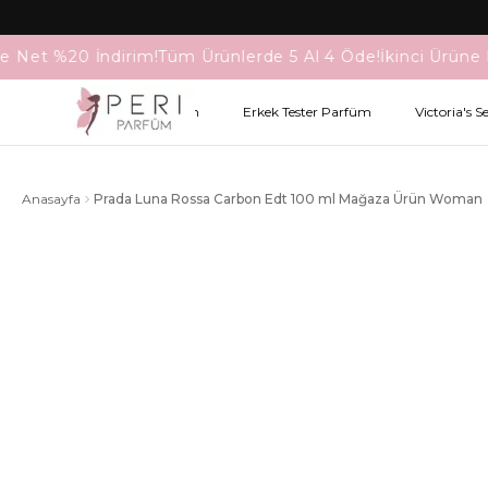
e Net %20 İndirim!
Tüm Ürünlerde 5 Al 4 Öde!
İkinci Ürüne 
Kadın Tester Parfüm
Erkek Tester Parfüm
Victoria's S
Anasayfa
Prada Luna Rossa Carbon Edt 100 ml Mağaza Ürün Woman