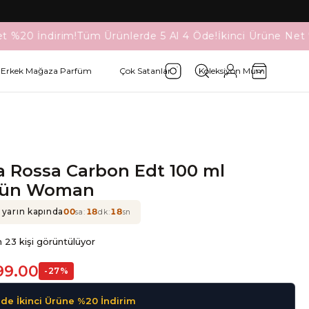
t %20 İndirim!
Tüm Ürünlerde 5 Al 4 Öde!
İkinci Ürüne Net 
Erkek Mağaza Parfüm
Çok Satanlar
Koleksiyon Mum
a Rossa Carbon Edt 100 ml
rün Woman
 yarın kapında
00
:
18
:
18
sa
dk
sn
 23 kişi görüntülüyor
99.00
-
27
%
de İkinci Ürüne %20 İndirim