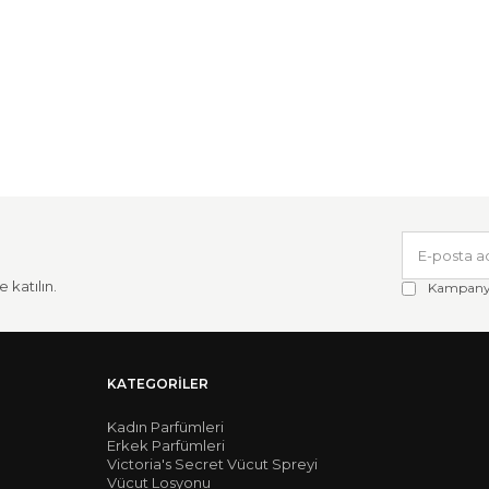
 katılın.
Kampanya 
KATEGORILER
Kadın Parfümleri
Erkek Parfümleri
Victoria's Secret Vücut Spreyi
Vücut Losyonu