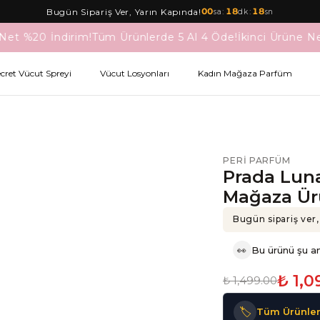
00
:
18
:
18
Bugün Sipariş Ver, Yarın Kapında!
sa
dk
sn
Net %20 İndirim!
Tüm Ürünlerde 5 Al 4 Öde!
İkinci Ürüne Ne
ecret Vücut Spreyi
Vücut Losyonları
Kadın Mağaza Parfüm
PERI PARFÜM
Prada Lun
Mağaza Ü
Bugün sipariş ver,
👀
Bu ürünü şu an
₺ 1,0
₺ 1,499.00
🏷️
Tüm Ürünler