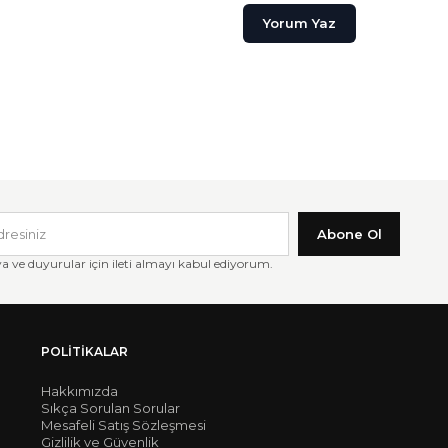
Yorum Yaz
Abone Ol
ve duyurular için ileti almayı kabul ediyorum.
POLITIKALAR
Hakkımızda
Sıkça Sorulan Sorular
Mesafeli Satış Sözleşmesi
Gizlilik ve Güvenlik