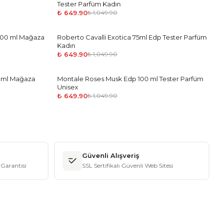
Tester Parfüm Kadın
₺ 649.90
₺ 1,049.90
 100 ml Mağaza
Roberto Cavalli Exotica 75ml Edp Tester Parfüm
-
38
%
Kadın
₺ 649.90
₺ 1,049.90
0 ml Mağaza
Montale Roses Musk Edp 100 ml Tester Parfüm
-
38
%
Unisex
₺ 649.90
₺ 1,049.90
Güvenli Alışveriş
Garantisi
SSL Sertifikalı Güvenli Web Sitesi