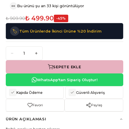
👀
Bu ürünü şu an 33 kişi görüntülüyor
₺ 499.90
₺ 909.90
-
45
%
🏷️
Tüm Ürünlerde İkinci Ürüne %20 İndirim
SEPETE EKLE
WhatsApp'tan Sipariş Oluştur!
Kapıda Ödeme
Güvenli Alışveriş
Favori
Paylaş
ÜRÜN AÇIKLAMASI