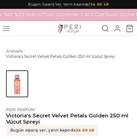
Bugün Sipariş Ver, Yarın Kapında!
24
:
59
:
18
e Net %20 İndirim!
Tüm Ürünlerde 5 Al 4 Öde!
İkinci Ürüne 
Anasayfa
Victoria's Secret Velvet Petals Golden 250 ml Vücut Spreyi
PERI PARFÜM
Victoria's Secret Velvet Petals Golden 250 ml
Vücut Spreyi
Bugün sipariş ver, yarın kapında
24
:
59
:
18