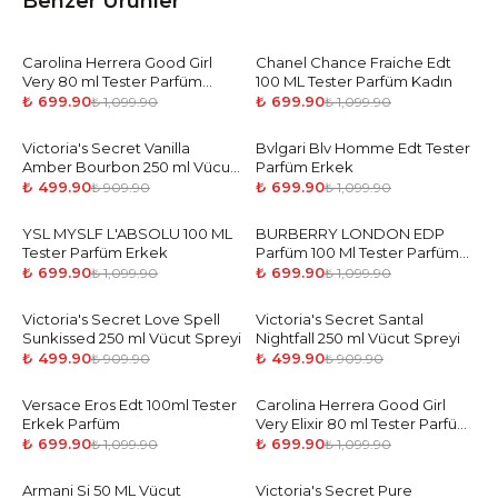
Benzer Ürünler
Carolina Herrera Good Girl
-
36
%
Chanel Chance Fraiche Edt
-
36
%
Very 80 ml Tester Parfüm
100 ML Tester Parfüm Kadın
Kadın
₺ 699.90
₺ 699.90
₺ 1,099.90
₺ 1,099.90
Victoria's Secret Vanilla
-
45
%
Bvlgari Blv Homme Edt Tester
-
36
%
Amber Bourbon 250 ml Vücut
Parfüm Erkek
Spreyi
₺ 499.90
₺ 699.90
₺ 909.90
₺ 1,099.90
YSL MYSLF L'ABSOLU 100 ML
-
36
%
BURBERRY LONDON EDP
-
36
%
Tester Parfüm Erkek
Parfüm 100 Ml Tester Parfüm
Kadın
₺ 699.90
₺ 699.90
₺ 1,099.90
₺ 1,099.90
Victoria's Secret Love Spell
-
45
%
Victoria's Secret Santal
-
45
%
Sunkissed 250 ml Vücut Spreyi
Nightfall 250 ml Vücut Spreyi
₺ 499.90
₺ 499.90
₺ 909.90
₺ 909.90
Versace Eros Edt 100ml Tester
-
36
%
Carolina Herrera Good Girl
-
36
%
Erkek Parfüm
Very Elixir 80 ml Tester Parfüm
Kadın
₺ 699.90
₺ 699.90
₺ 1,099.90
₺ 1,099.90
Armani Si 50 ML Vücut
-
45
%
Victoria's Secret Pure
-
45
%