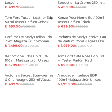
Losyonu
Seduction La Creme 250 ml
Vücut Spreyi
₺ 499.90
₺ 499.90
₺ 909.90
₺ 909.90
Tom Ford Tuscan Leather Edp
-
36
%
Kenzo Pour Home Edt 100ml
-
36
%
50 ml Tester Parfüm Unisex
Tester Parfüm Erkek
₺ 699.90
₺ 699.90
₺ 1,099.90
₺ 1,099.90
Parfums De Marly Delina Edp
-
32
%
Parfums de Marly Percival Eau
-
32
%
75 ml Mağaza Ürün Woman
de Parfum 125ml Mağaza Ürün
Man
₺ 1,499.00
₺ 1,499.00
₺ 2,200.00
₺ 2,200.00
Xerjoff Vibe Erba Gold EDP
-
36
%
Tom Ford Cafe Rose Edp 100
-
36
%
100 ml Mağaza Ürün Unisex
Ml Tester Parfüm Kadın
₺ 1,799.00
₺ 699.90
₺ 2,800.00
₺ 1,099.90
Victoria's Secret Strawberries
-
45
%
Amouage İnterlude EDP
-
36
%
& Champagne 250 ml Vücut
100ml Mağaza Ürün Unisex
Spreyi
₺ 499.90
₺ 1,799.00
₺ 909.90
₺ 2,800.00