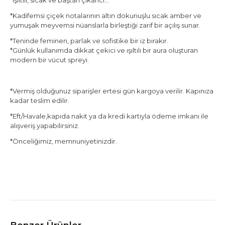
*Işıltılı, sıcak ve baştan çıkarıcı…
*Kadifemsi çiçek notalarının altın dokunuşlu sıcak amber ve
yumuşak meyvemsi nüanslarla birleştiği zarif bir açılış sunar.
*Teninde feminen, parlak ve sofistike bir iz bırakır.
*Günlük kullanımda dikkat çekici ve ışıltılı bir aura oluşturan
modern bir vücut spreyi.
*Vermiş olduğunuz siparişler ertesi gün kargoya verilir. Kapınıza
kadar teslim edilir.
*Eft/Havale,kapıda nakit ya da kredi kartıyla ödeme imkanı ile
alışveriş yapabilirsiniz.
*Önceliğimiz, memnuniyetinizdir.