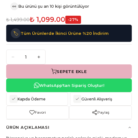
👀
Bu ürünü şu an 10 kişi görüntülüyor
₺ 1,099.00
₺ 1,499.00
-
27
%
🏷️
Tüm Ürünlerde İkinci Ürüne %20 İndirim
SEPETE EKLE
WhatsApp'tan Sipariş Oluştur!
Kapıda Ödeme
Güvenli Alışveriş
Favori
Paylaş
ÜRÜN AÇIKLAMASI