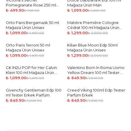
Victoria's Secret
Dolce Gabbana K Edt 100 ml
Pomegranate Rose 250 ml
Mağaza Ürün Man
Vücut Spreyi
₺ 499.90
₺ 1,099.00
₺ 909.90
₺ 1,499.00
Orto Paris Bergamask 50 ml
-
27
%
Matière Première Cologne
-
35
%
Mağaza Ürün Unisex
Cédrat 100 ml Mağaza Ürün
Unisex
₺ 1,099.00
₺ 1,299.00
₺ 1,499.00
₺ 2,000.00
Orto Paris Terroni 50 ml
-
27
%
Kilian Blue Moon Edp 50ml
-
35
%
Mağaza Ürün Unisex
Mağaza Ürün Unisex
₺ 1,099.00
₺ 1,299.00
₺ 1,499.00
₺ 2,000.00
CK IN2U POP for Her Calvin
-
27
%
Valentino Born In Roma Uomo
-
38
%
Klein 100 ml Mağaza Ürün
Yellow Dream 100 ml Tester
Woman
Parfüm Erkek
₺ 1,099.00
₺ 649.90
₺ 1,499.00
₺ 1,049.90
Givenchy Gentleman Edp 100
-
38
%
Creed Viking 100ml Edp Tester
-
38
%
ml Tester Erkek Parfüm
Parfüm Erkek
₺ 649.90
₺ 649.90
₺ 1,049.90
₺ 1,049.90