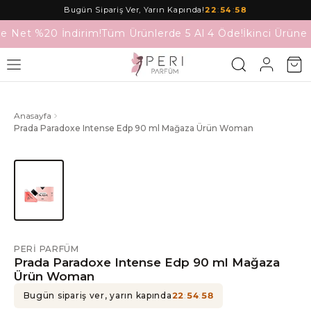
Bugün Sipariş Ver, Yarın Kapında!
22
:
54
:
58
ne Net %20 İndirim!
Tüm Ürünlerde 5 Al 4 Öde!
İkinci Ürüne
Anasayfa
Prada Paradoxe Intense Edp 90 ml Mağaza Ürün Woman
PERI PARFÜM
Prada Paradoxe Intense Edp 90 ml Mağaza
Ürün Woman
Bugün sipariş ver, yarın kapında
22
:
54
:
58