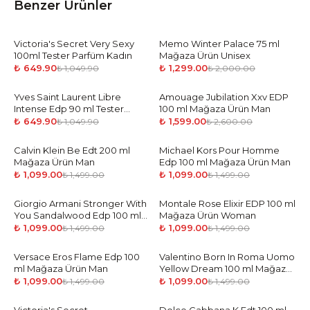
Benzer Ürünler
Victoria's Secret Very Sexy
-
38
%
Memo Winter Palace 75 ml
-
35
%
100ml Tester Parfüm Kadın
Mağaza Ürün Unisex
₺ 649.90
₺ 1,299.00
₺ 1,049.90
₺ 2,000.00
Yves Saint Laurent Libre
-
38
%
Amouage Jubilation Xxv EDP
-
39
%
Intense Edp 90 ml Tester
100 ml Mağaza Ürün Man
Parfüm Kadın
₺ 649.90
₺ 1,599.00
₺ 1,049.90
₺ 2,600.00
Calvin Klein Be Edt 200 ml
-
27
%
Michael Kors Pour Homme
-
27
%
Mağaza Ürün Man
Edp 100 ml Mağaza Ürün Man
₺ 1,099.00
₺ 1,099.00
₺ 1,499.00
₺ 1,499.00
Giorgio Armani Stronger With
-
27
%
Montale Rose Elixir EDP 100 ml
-
27
%
You Sandalwood Edp 100 ml
Mağaza Ürün Woman
Mağaza Ürün Man
₺ 1,099.00
₺ 1,099.00
₺ 1,499.00
₺ 1,499.00
Versace Eros Flame Edp 100
-
27
%
Valentino Born In Roma Uomo
-
27
%
ml Mağaza Ürün Man
Yellow Dream 100 ml Mağaza
Ürün Man
₺ 1,099.00
₺ 1,099.00
₺ 1,499.00
₺ 1,499.00
-
45
%
-
27
%