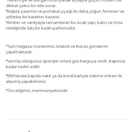
*Narenciye ve bergamotun parlak açılışıyla güçlü, modern ve
dikkat çekici bir etki sunar.
*Kalpte yasemin ve portakal çiçeği ile daha yoğun, feminen ve
sofistike bir karakter kazanır.
*Amber ve vanilyayla tamamlanan bu sıcak yapı, kalıcı ve imza
niteliğinde lüks bir kadın parfümüdür.
*Tüm Mağaza Ürünlerimiz Jelatinli ve Kutulu gönderim
yapılmaktadır
*Vermiş olduğunuz siparişler ertesi gün kargoya verilir. Kapınıza
kadar teslim edilir.
*Eft/Havale,kapıda nakit ya da kredi kartıyla ödeme imkanı ile
alışveriş yapabilirsiniz.
*Önceliğimiz, memnuniyetinizdir.