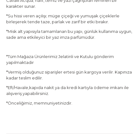
Cavalli Acqua; hafif, temiz ve yazı çağrıştıran feminen bir
karakter sunar.
*Su hissi veren açılışı; müge çiçeği ve yumuşak çiçeklerle
birleşerek tende taze, parlak ve zarif bir etki bırakır.
*Misk alt yapısıyla tamamlanan bu yapı, günlük kullanıma uygun,
sade ama etkileyici bir yaz imza parfümüdür.
*Tüm Mağaza Ürünlerimiz Jelatinli ve Kutulu gönderim
yapılmaktadır
*Vermiş olduğunuz siparişler ertesi gün kargoya verilir. Kapınıza
kadar teslim edilir.
*Eft/Havale,kapıda nakit ya da kredi kartıyla ödeme imkanı ile
alışveriş yapabilirsiniz.
*Önceliğimiz, memnuniyetinizdir.