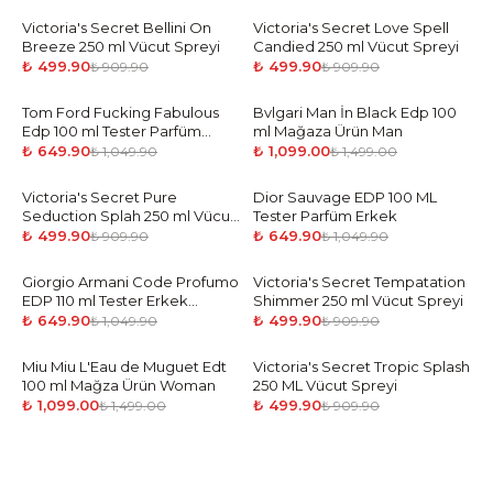
Victoria's Secret Bellini On
-
45
%
Victoria's Secret Love Spell
-
45
%
Breeze 250 ml Vücut Spreyi
Candied 250 ml Vücut Spreyi
₺ 499.90
₺ 499.90
₺ 909.90
₺ 909.90
Tom Ford Fucking Fabulous
-
38
%
Bvlgari Man İn Black Edp 100
-
27
%
Edp 100 ml Tester Parfüm
ml Mağaza Ürün Man
Unisex
₺ 649.90
₺ 1,099.00
₺ 1,049.90
₺ 1,499.00
Victoria's Secret Pure
-
45
%
Dior Sauvage EDP 100 ML
-
38
%
Seduction Splah 250 ml Vücut
Tester Parfüm Erkek
Spreyi
₺ 499.90
₺ 649.90
₺ 909.90
₺ 1,049.90
Giorgio Armani Code Profumo
-
38
%
Victoria's Secret Tempatation
-
45
%
EDP 110 ml Tester Erkek
Shimmer 250 ml Vücut Spreyi
Parfüm
₺ 649.90
₺ 499.90
₺ 1,049.90
₺ 909.90
Miu Miu L'Eau de Muguet Edt
-
27
%
Victoria's Secret Tropic Splash
-
45
%
100 ml Mağza Ürün Woman
250 ML Vücut Spreyi
₺ 1,099.00
₺ 499.90
₺ 1,499.00
₺ 909.90