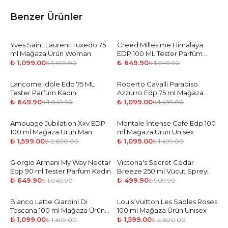
Benzer Ürünler
Yves Saint Laurent Tuxedo 75
-
27
%
Creed Millesime Himalaya
-
38
%
ml Mağaza Ürün Woman
EDP 100 ML Tester Parfüm
Erkek
₺ 1,099.00
₺ 649.90
₺ 1,499.00
₺ 1,049.90
Lancome Idole Edp 75 ML
-
38
%
Roberto Cavalli Paradiso
-
27
%
Tester Parfüm Kadın
Azzurro Edp 75 ml Mağaza
Ürün Woman
₺ 649.90
₺ 1,099.00
₺ 1,049.90
₺ 1,499.00
Amouage Jubilation Xxv EDP
-
39
%
Montale İntense Cafe Edp 100
-
27
%
100 ml Mağaza Ürün Man
ml Mağaza Ürün Unisex
₺ 1,599.00
₺ 1,099.00
₺ 2,600.00
₺ 1,499.00
Giorgio Armani My Way Nectar
-
38
%
Victoria's Secret Cedar
-
45
%
Edp 90 ml Tester Parfüm Kadın
Breeze 250 ml Vücut Spreyi
₺ 649.90
₺ 499.90
₺ 1,049.90
₺ 909.90
Bianco Latte Giardini Di
-
27
%
Louis Vuitton Les Sables Roses
-
39
%
Toscana 100 ml Mağaza Ürün
100 ml Mağaza Ürün Unisex
Unisex
₺ 1,099.00
₺ 1,599.00
₺ 1,499.00
₺ 2,600.00