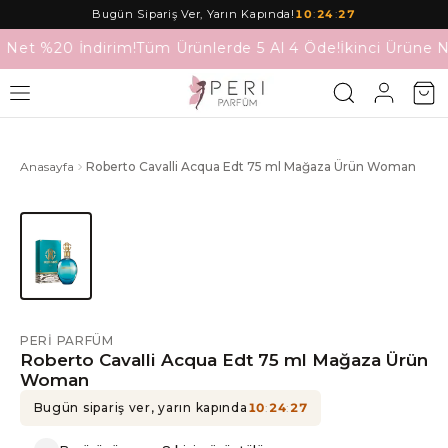
Bugün Sipariş Ver, Yarın Kapında!
10
:
24
:
27
 Net %20 İndirim!
Tüm Ürünlerde 5 Al 4 Öde!
İkinci Ürüne N
Anasayfa
Roberto Cavalli Acqua Edt 75 ml Mağaza Ürün Woman
PERI PARFÜM
Roberto Cavalli Acqua Edt 75 ml Mağaza Ürün
Woman
Bugün sipariş ver, yarın kapında
10
:
24
:
27