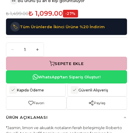
👀
Bu ürünü şu an 8 kişi görüntülüyor
₺ 1,099.00
₺ 1,499.00
-
27
%
🏷️
Tüm Ürünlerde İkinci Ürüne %20 İndirim
SEPETE EKLE
WhatsApp'tan Sipariş Oluştur!
Kapıda Ödeme
Güvenli Alışveriş
Favori
Paylaş
ÜRÜN AÇIKLAMASI
*Jasmin, limon ve akuatik notaların ferah birleşimiyle Roberto