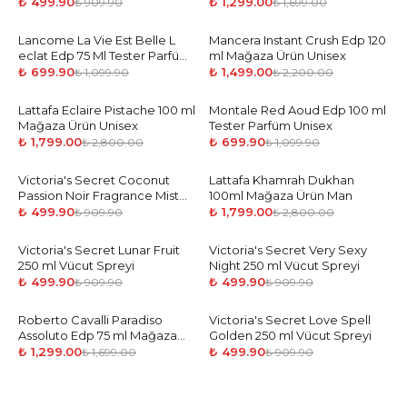
ML Vücut Spreyi
₺ 499.90
₺ 1,299.00
₺ 909.90
₺ 1,699.00
Lancome La Vie Est Belle L
-
36
%
Mancera Instant Crush Edp 120
-
32
%
eclat Edp 75 Ml Tester Parfüm
ml Mağaza Ürün Unisex
Kadın
₺ 699.90
₺ 1,499.00
₺ 1,099.90
₺ 2,200.00
Lattafa Eclaire Pistache 100 ml
-
36
%
Montale Red Aoud Edp 100 ml
-
36
%
Mağaza Ürün Unisex
Tester Parfüm Unisex
₺ 1,799.00
₺ 699.90
₺ 2,800.00
₺ 1,099.90
Victoria's Secret Coconut
-
45
%
Lattafa Khamrah Dukhan
-
36
%
Passion Noir Fragrance Mist
100ml Mağaza Ürün Man
250 ML Vücut Spreyi
₺ 499.90
₺ 1,799.00
₺ 909.90
₺ 2,800.00
Victoria's Secret Lunar Fruit
-
45
%
Victoria's Secret Very Sexy
-
45
%
250 ml Vücut Spreyi
Night 250 ml Vücut Spreyi
₺ 499.90
₺ 499.90
₺ 909.90
₺ 909.90
Roberto Cavalli Paradiso
-
24
%
Victoria's Secret Love Spell
-
45
%
Assoluto Edp 75 ml Mağaza
Golden 250 ml Vücut Spreyi
Ürün Woman
₺ 1,299.00
₺ 499.90
₺ 1,699.00
₺ 909.90