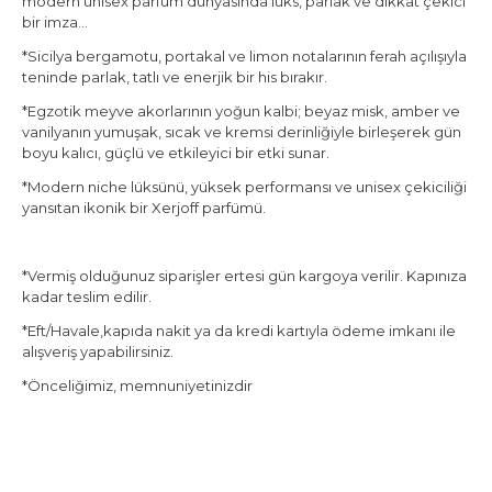
modern unisex parfüm dünyasında lüks, parlak ve dikkat çekici
bir imza…
*Sicilya bergamotu, portakal ve limon notalarının ferah açılışıyla
teninde parlak, tatlı ve enerjik bir his bırakır.
*Egzotik meyve akorlarının yoğun kalbi; beyaz misk, amber ve
vanilyanın yumuşak, sıcak ve kremsi derinliğiyle birleşerek gün
boyu kalıcı, güçlü ve etkileyici bir etki sunar.
*Modern niche lüksünü, yüksek performansı ve unisex çekiciliği
yansıtan ikonik bir Xerjoff parfümü.
*Vermiş olduğunuz siparişler ertesi gün kargoya verilir. Kapınıza
kadar teslim edilir.
*Eft/Havale,kapıda nakit ya da kredi kartıyla ödeme imkanı ile
alışveriş yapabilirsiniz.
*Önceliğimiz, memnuniyetinizdir