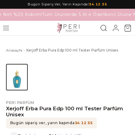
Bugün Sipariş Ver, Yarın Kapında!
34
:
12
:
35
e Net %20 İndirim!
Tüm Ürünlerde 5 Al 4 Öde!
İkinci Ürüne 
Anasayfa
Xerjoff Erba Pura Edp 100 ml Tester Parfüm Unisex
PERI PARFÜM
Xerjoff Erba Pura Edp 100 ml Tester Parfüm
Unisex
Bugün sipariş ver, yarın kapında
34
:
12
:
35