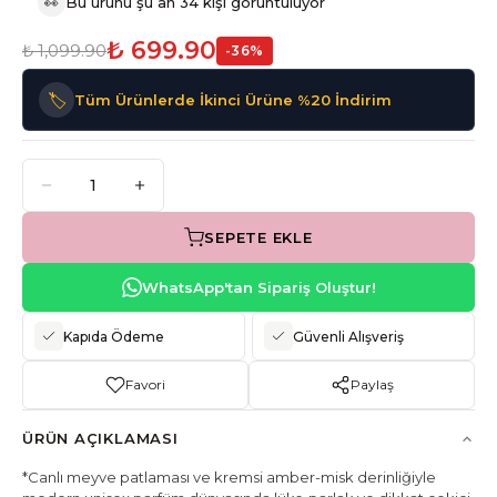
👀
Bu ürünü şu an 34 kişi görüntülüyor
₺ 699.90
₺ 1,099.90
-
36
%
🏷️
Tüm Ürünlerde İkinci Ürüne %20 İndirim
SEPETE EKLE
WhatsApp'tan Sipariş Oluştur!
Kapıda Ödeme
Güvenli Alışveriş
Favori
Paylaş
ÜRÜN AÇIKLAMASI
*Canlı meyve patlaması ve kremsi amber-misk derinliğiyle