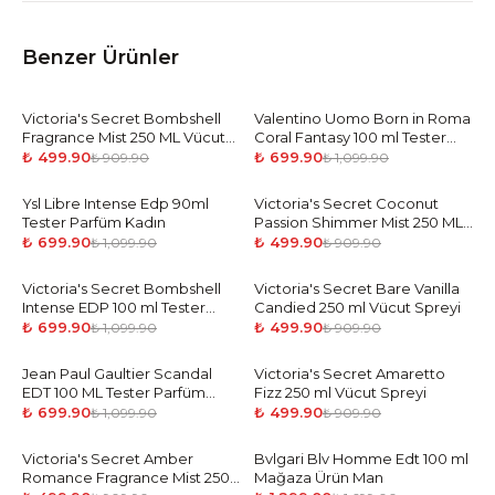
Benzer Ürünler
Victoria's Secret Bombshell
-
45
%
Valentino Uomo Born in Roma
-
36
%
Fragrance Mist 250 ML Vücut
Coral Fantasy 100 ml Tester
Spreyi
Parfüm Erkek
₺ 499.90
₺ 699.90
₺ 909.90
₺ 1,099.90
Ysl Libre Intense Edp 90ml
-
36
%
Victoria's Secret Coconut
-
45
%
Tester Parfüm Kadın
Passion Shimmer Mist 250 ML
Vücut Spreyi
₺ 699.90
₺ 499.90
₺ 1,099.90
₺ 909.90
Victoria's Secret Bombshell
-
36
%
Victoria's Secret Bare Vanilla
-
45
%
Intense EDP 100 ml Tester
Candied 250 ml Vücut Spreyi
Parfüm Kadın
₺ 699.90
₺ 499.90
₺ 1,099.90
₺ 909.90
Jean Paul Gaultier Scandal
-
36
%
Victoria's Secret Amaretto
-
45
%
EDT 100 ML Tester Parfüm
Fizz 250 ml Vücut Spreyi
Erkek
₺ 699.90
₺ 499.90
₺ 1,099.90
₺ 909.90
Victoria's Secret Amber
-
45
%
Bvlgari Blv Homme Edt 100 ml
-
24
%
Romance Fragrance Mist 250
Mağaza Ürün Man