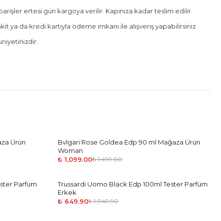
rişler ertesi gün kargoya verilir. Kapınıza kadar teslim edilir.
it ya da kredi kartıyla ödeme imkanı ile alışveriş yapabilirsiniz.
iyetinizdir.
aza Ürün
Bvlgari Rose Goldea Edp 90 ml Mağaza Ürün
-
27
%
Woman
₺ 1,099.00
₺ 1,499.00
ster Parfüm
Trussardi Uomo Black Edp 100ml Tester Parfüm
-
38
%
Erkek
₺ 649.90
₺ 1,049.90