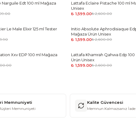
Narguile Edt 100 ml Mağaza
Lattafa Eclaire Pistache 100 ml 
-
39
%
Unisex
₺ 1,599.00
499.00
₺ 2,600.00
ier Le Male Elixir 125 ml Tester
Initio Absolute Aphrodisiaque Ed
-
39
%
Mağaza Ürün Unisex
₺ 1,599.00
49.90
₺ 2,600.00
ation Xxv EDP 100 ml Mağaza
Lattafa Khamrah Qahwa Edp 100
-
39
%
Ürün Unisex
₺ 1,599.00
600.00
₺ 2,600.00
ri Memnuniyeti
Kalite Güvencesi
üşteri Memnuniyeti
Memnun Kalmazsanız İade 