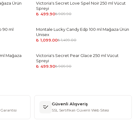
Mağaza Ürün
Victoria's Secret Love Spel Noir 250 ml Vücut
-
45
%
Spreyi
₺ 499.90
₺ 909.90
p 90 ml
Montale Lucky Candy Edp 100 ml Mağaza Ürün
-
27
%
Unisex
₺ 1,099.00
₺ 1,499.00
 ml Mağaza
Victoria's Secret Pear Glace 250 ml Vücut
-
45
%
Spreyi
₺ 499.90
₺ 909.90
Güvenli Alışveriş
Garantisi
SSL Sertifikalı Güvenli Web Sitesi