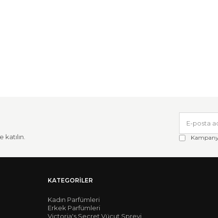
 katılın.
Kampanya 
KATEGORILER
Kadın Parfümleri
Erkek Parfümleri
Victoria's Secret Vücut Spreyi