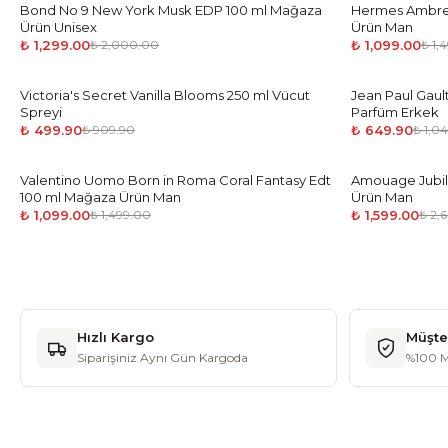
Bond No 9 New York Musk EDP 100 ml Mağaza
-
35
%
Hermes Ambre 
-
27
%
Ürün Unisex
Ürün Man
₺ 1,299.00
₺ 1,099.00
₺ 2,000.00
₺ 1,
Victoria's Secret Vanilla Blooms 250 ml Vücut
-
45
%
Jean Paul Gault
-
38
%
Spreyi
Parfüm Erkek
₺ 499.90
₺ 649.90
₺ 909.90
₺ 1,0
Valentino Uomo Born in Roma Coral Fantasy Edt
-
27
%
Amouage Jubil
-
39
%
100 ml Mağaza Ürün Man
Ürün Man
₺ 1,099.00
₺ 1,599.00
₺ 1,499.00
₺ 2,
Hızlı Kargo
Müşte
Siparişiniz Aynı Gün Kargoda
%100 M