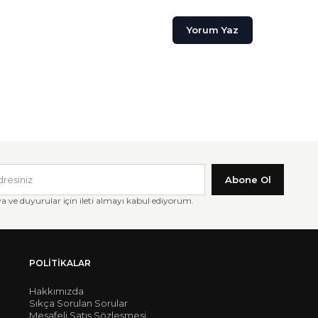
Yorum Yaz
Abone Ol
ve duyurular için ileti almayı kabul ediyorum.
POLITIKALAR
Hakkımızda
Sıkça Sorulan Sorular
Mesafeli Satış Sözleşmesi