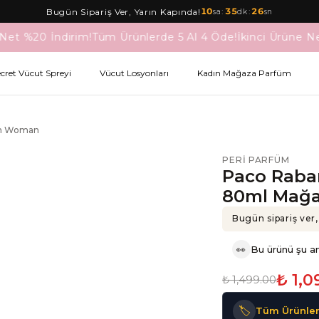
10
:
35
:
26
Bugün Sipariş Ver, Yarın Kapında!
sa
dk
sn
Net %20 İndirim!
Tüm Ürünlerde 5 Al 4 Öde!
İkinci Ürüne Ne
ecret Vücut Spreyi
Vücut Losyonları
Kadın Mağaza Parfüm
ün Woman
PERI PARFÜM
Paco Raba
80ml Mağ
Bugün sipariş ver,
👀
Bu ürünü şu an
₺ 1,0
₺ 1,499.00
🏷️
Tüm Ürünler