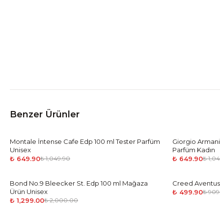
Benzer Ürünler
Montale İntense Cafe Edp 100 ml Tester Parfüm
-
38
%
Giorgio Armani
-
38
%
Unisex
Parfüm Kadın
₺ 649.90
₺ 649.90
₺ 1,049.90
₺ 1,0
Bond No.9 Bleecker St. Edp 100 ml Mağaza
-
35
%
Creed Aventus
-
45
%
Ürün Unisex
₺ 499.90
₺ 909
₺ 1,299.00
₺ 2,000.00