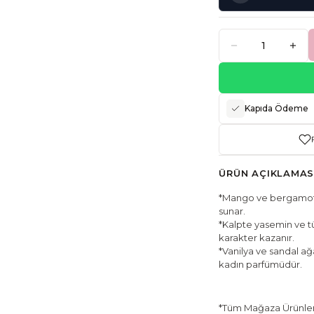
Kapıda Ödeme
ÜRÜN AÇIKLAMAS
*Mango ve bergamotun 
sunar.
*Kalpte yasemin ve tü
karakter kazanır.
*Vanilya ve sandal ağ
kadın parfümüdür.
*Tüm Mağaza Ürünleri