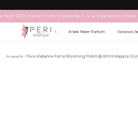
e Net %20 İndirim!
Tüm Ürünlerde 5 Al 4 Öde!
İkinci Ürüne 
Kadın Tester Parfüm
Erkek Tester Parfüm
Victoria's S
Anasayfa
Paco Rabanne Fame Blooming Pink Edp 80ml Mağaza Ür