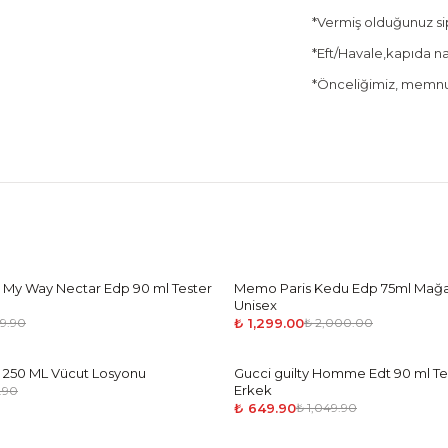
*Vermiş olduğunuz sipa
*Eft/Havale,kapıda nak
*Önceliğimiz, memnun
 My Way Nectar Edp 90 ml Tester
Memo Paris Kedu Edp 75ml Mağ
-
35
%
Unisex
₺ 1,299.00
49.90
₺ 2,000.00
 250 ML Vücut Losyonu
Gucci guilty Homme Edt 90 ml Te
-
38
%
Erkek
.90
₺ 649.90
₺ 1,049.90