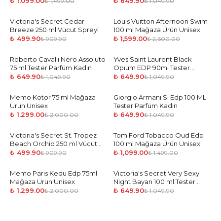
Parfüm Erkek
₺ 1,099.00
₺ 649.90
₺ 1,499.00
₺ 1,049.90
Victoria's Secret Cedar
-
45
%
Louis Vuitton Afternoon Swim
-
39
%
Breeze 250 ml Vücut Spreyi
100 ml Mağaza Ürün Unisex
₺ 499.90
₺ 1,599.00
₺ 909.90
₺ 2,600.00
Roberto Cavalli Nero Assoluto
-
38
%
Yves Saint Laurent Black
-
38
%
75 ml Tester Parfüm Kadın
Opıum EDP 90ml Tester
Parfüm Kadın
₺ 649.90
₺ 649.90
₺ 1,049.90
₺ 1,049.90
Memo Kotor 75 ml Mağaza
-
35
%
Giorgio Armani Si Edp 100 ML
-
38
%
Ürün Unisex
Tester Parfüm Kadın
₺ 1,299.00
₺ 649.90
₺ 2,000.00
₺ 1,049.90
Victoria's Secret St. Tropez
-
45
%
Tom Ford Tobacco Oud Edp
-
27
%
Beach Orchid 250 ml Vücut
100 ml Mağaza Ürün Unisex
Spreyi
₺ 499.90
₺ 1,099.00
₺ 909.90
₺ 1,499.00
Memo Paris Kedu Edp 75ml
-
35
%
Victoria's Secret Very Sexy
-
38
%
Mağaza Ürün Unisex
Night Bayan 100 ml Tester
Parfüm Kadın
₺ 1,299.00
₺ 649.90
₺ 2,000.00
₺ 1,049.90