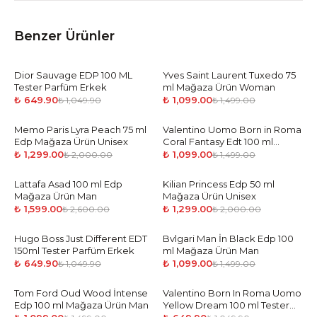
Benzer Ürünler
Dior Sauvage EDP 100 ML
-
38
%
Yves Saint Laurent Tuxedo 75
-
27
%
Tester Parfüm Erkek
ml Mağaza Ürün Woman
₺ 649.90
₺ 1,099.00
₺ 1,049.90
₺ 1,499.00
Memo Paris Lyra Peach 75 ml
-
35
%
Valentino Uomo Born in Roma
-
27
%
Edp Mağaza Ürün Unisex
Coral Fantasy Edt 100 ml
Mağaza Ürün Man
₺ 1,299.00
₺ 1,099.00
₺ 2,000.00
₺ 1,499.00
Lattafa Asad 100 ml Edp
-
39
%
Kilian Princess Edp 50 ml
-
35
%
Mağaza Ürün Man
Mağaza Ürün Unisex
₺ 1,599.00
₺ 1,299.00
₺ 2,600.00
₺ 2,000.00
Hugo Boss Just Different EDT
-
38
%
Bvlgari Man İn Black Edp 100
-
27
%
150ml Tester Parfüm Erkek
ml Mağaza Ürün Man
₺ 649.90
₺ 1,099.00
₺ 1,049.90
₺ 1,499.00
Tom Ford Oud Wood İntense
-
27
%
Valentino Born In Roma Uomo
-
38
%
Edp 100 ml Mağaza Ürün Man
Yellow Dream 100 ml Tester