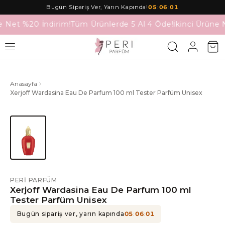
Bugün Sipariş Ver, Yarın Kapında!
05
:
06
:
01
e Net %20 İndirim!
Tüm Ürünlerde 5 Al 4 Öde!
İkinci Ürüne 
Anasayfa
Xerjoff Wardasina Eau De Parfum 100 ml Tester Parfüm Unisex
PERI PARFÜM
Xerjoff Wardasina Eau De Parfum 100 ml
Tester Parfüm Unisex
Bugün sipariş ver, yarın kapında
05
:
06
:
01