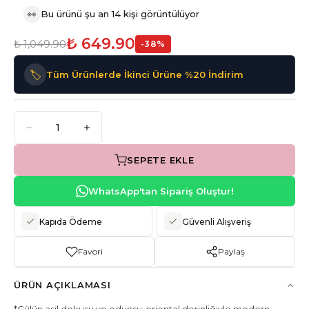
👀
Bu ürünü şu an 14 kişi görüntülüyor
₺ 649.90
₺ 1,049.90
-
38
%
🏷️
Tüm Ürünlerde İkinci Ürüne %20 İndirim
SEPETE EKLE
WhatsApp'tan Sipariş Oluştur!
Kapıda Ödeme
Güvenli Alışveriş
Favori
Paylaş
ÜRÜN AÇIKLAMASI