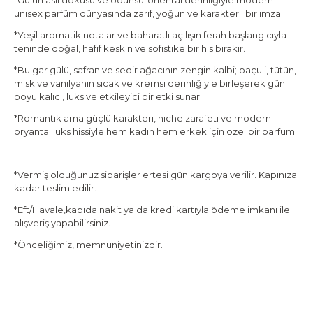
*Gülün asil dokusu ve odunsu-oriental derinliğiyle modern
unisex parfüm dünyasında zarif, yoğun ve karakterli bir imza…
*Yeşil aromatik notalar ve baharatlı açılışın ferah başlangıcıyla
teninde doğal, hafif keskin ve sofistike bir his bırakır.
*Bulgar gülü, safran ve sedir ağacının zengin kalbi; paçuli, tütün,
misk ve vanilyanın sıcak ve kremsi derinliğiyle birleşerek gün
boyu kalıcı, lüks ve etkileyici bir etki sunar.
*Romantik ama güçlü karakteri, niche zarafeti ve modern
oryantal lüks hissiyle hem kadın hem erkek için özel bir parfüm.
*Vermiş olduğunuz siparişler ertesi gün kargoya verilir. Kapınıza
kadar teslim edilir.
*Eft/Havale,kapıda nakit ya da kredi kartıyla ödeme imkanı ile
alışveriş yapabilirsiniz.
*Önceliğimiz, memnuniyetinizdir.