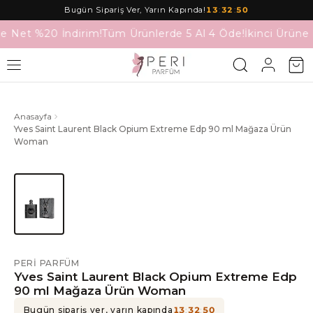
Bugün Sipariş Ver, Yarın Kapında!
13
:
32
:
50
ne Net %20 İndirim!
Tüm Ürünlerde 5 Al 4 Öde!
İkinci Ürüne
Anasayfa
Yves Saint Laurent Black Opium Extreme Edp 90 ml Mağaza Ürün
Woman
PERI PARFÜM
Yves Saint Laurent Black Opium Extreme Edp
90 ml Mağaza Ürün Woman
Bugün sipariş ver, yarın kapında
13
:
32
:
50