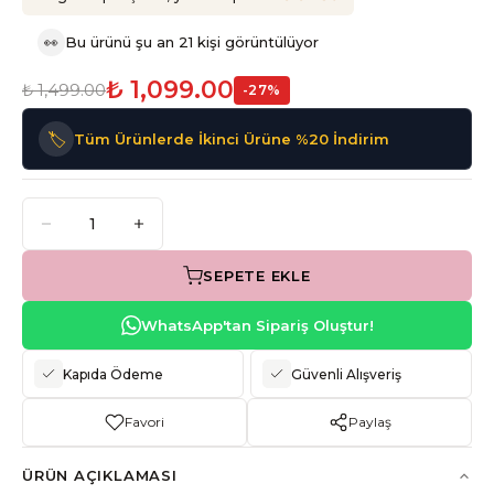
👀
Bu ürünü şu an 21 kişi görüntülüyor
₺ 1,099.00
₺ 1,499.00
-
27
%
🏷️
Tüm Ürünlerde İkinci Ürüne %20 İndirim
SEPETE EKLE
WhatsApp'tan Sipariş Oluştur!
Kapıda Ödeme
Güvenli Alışveriş
Favori
Paylaş
ÜRÜN AÇIKLAMASI