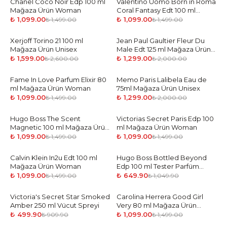
Chanel Coco Noir Edp 100 ml
-
27
%
Valentino Uomo Born in Roma
-
27
%
Mağaza Ürün Woman
Coral Fantasy Edt 100 ml
Mağaza Ürün Man
₺ 1,099.00
₺ 1,099.00
₺ 1,499.00
₺ 1,499.00
Xerjoff Torino 21 100 ml
-
39
%
Jean Paul Gaultier Fleur Du
-
35
%
Mağaza Ürün Unisex
Male Edt 125 ml Mağaza Ürün
Man
₺ 1,599.00
₺ 1,299.00
₺ 2,600.00
₺ 2,000.00
Fame In Love Parfum Elixir 80
-
27
%
Memo Paris Lalibela Eau de
-
35
%
ml Mağaza Ürün Woman
75ml Mağaza Ürün Unisex
₺ 1,099.00
₺ 1,299.00
₺ 1,499.00
₺ 2,000.00
Hugo Boss The Scent
-
27
%
Victorias Secret Paris Edp 100
-
27
%
Magnetic 100 ml Mağaza Ürün
ml Mağaza Ürün Woman
Man
₺ 1,099.00
₺ 1,099.00
₺ 1,499.00
₺ 1,499.00
Calvin Klein In2u Edt 100 ml
-
27
%
Hugo Boss Bottled Beyond
-
38
%
Mağaza Ürün Woman
Edp 100 ml Tester Parfüm
Erkek
₺ 1,099.00
₺ 649.90
₺ 1,499.00
₺ 1,049.90
Victoria's Secret Star Smoked
-
45
%
Carolina Herrera Good Girl
-
27
%
Amber 250 ml Vücut Spreyi
Very 80 ml Mağaza Ürün
Woman
₺ 499.90
₺ 1,099.00
₺ 909.90
₺ 1,499.00