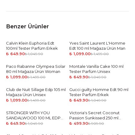
Benzer Ürünler
Calvin Klein Euphoria Edt
-
38
%
Yves Saint Laurent L'Homme
-
27
%
100ml Tester Parfüm Erkek
Edt 100 ml Mağaza Ürün Man
₺ 649.90
₺ 1,099.00
₺ 1,049.90
₺ 1,499.00
Paco Rabanne Olympea Solar
-
27
%
Montale Vanilla Cake 100 ml
-
38
%
80 ml Mağaza Ürün Woman
Tester Parfüm Unisex
₺ 1,099.00
₺ 649.90
₺ 1,499.00
₺ 1,049.90
Club de Nuit Sillage Edp 105 ml
-
27
%
Gucci guilty Homme Edt 90 ml
-
38
%
Mağaza Ürün Unisex
Tester Parfüm Erkek
₺ 1,099.00
₺ 649.90
₺ 1,499.00
₺ 1,049.90
STRONGER WITH YOU
-
38
%
Victoria's Secret Coconut
-
45
%
SANDALWOOD 100 ML EDP
Passion Sunkissed 250 ml
Tester Parfüm Erkek
Vücut Spreyi
₺ 649.90
₺ 499.90
₺ 1,049.90
₺ 909.90